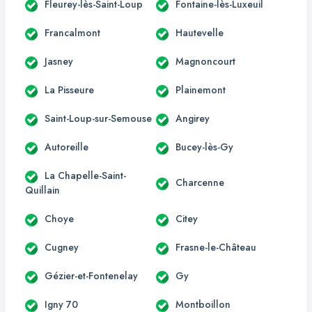
Fleurey-lès-Saint-Loup
Fontaine-lès-Luxeuil
Francalmont
Hautevelle
Jasney
Magnoncourt
La Pisseure
Plainemont
Saint-Loup-sur-Semouse
Angirey
Autoreille
Bucey-lès-Gy
La Chapelle-Saint-
Charcenne
Quillain
Choye
Citey
Cugney
Frasne-le-Château
Gézier-et-Fontenelay
Gy
Igny 70
Montboillon