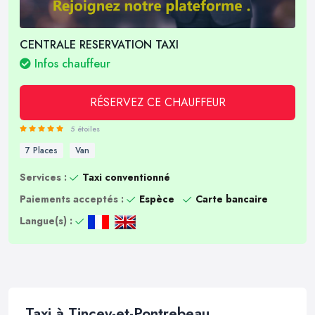
CENTRALE RESERVATION TAXI
Infos chauffeur
RÉSERVEZ CE CHAUFFEUR
5 étoiles
7 Places
Van
Services :
Taxi conventionné
Paiements acceptés :
Espèce
Carte bancaire
Langue(s) :
Taxi à Tincey-et-Pontrebeau