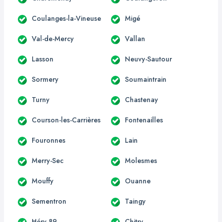
Coulanges-la-Vineuse
Migé
Val-de-Mercy
Vallan
Lasson
Neuvy-Sautour
Sormery
Soumaintrain
Turny
Chastenay
Courson-les-Carrières
Fontenailles
Fouronnes
Lain
Merry-Sec
Molesmes
Mouffy
Ouanne
Sementron
Taingy
Héry 89
Chitry