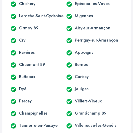
Chichery
Épineau-les-Voves
Laroche-Saint-Cydroine
Migennes
Ormoy 89
Aisy-sur-Armançon
Cry
Perrigny-sur-Armançon
Ravières
Appoigny
Chaumont 89
Bernouil
Butteaux
Carisey
Dyé
Jaulges
Percey
Villiers-Vineux
Champignelles
Grandchamp 89
Tannerre-en-Puisaye
Villeneuve-les-Genêts