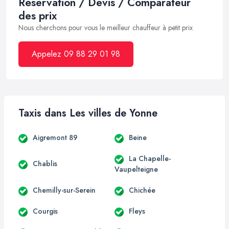
Réservation / Devis / Comparateur
des prix
Nous cherchons pour vous le meilleur chauffeur à petit prix
Appelez 09 88 29 01 98
Taxis dans Les villes de Yonne
Aigremont 89
Beine
La Chapelle-
Chablis
Vaupelteigne
Chemilly-sur-Serein
Chichée
Courgis
Fleys