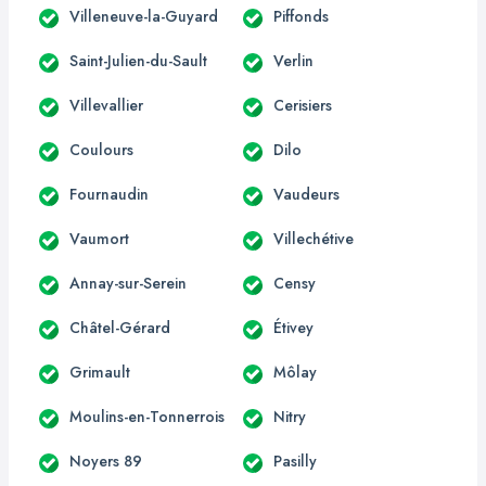
Villeneuve-la-Guyard
Piffonds
Saint-Julien-du-Sault
Verlin
Villevallier
Cerisiers
Coulours
Dilo
Fournaudin
Vaudeurs
Vaumort
Villechétive
Annay-sur-Serein
Censy
Châtel-Gérard
Étivey
Grimault
Môlay
Moulins-en-Tonnerrois
Nitry
Noyers 89
Pasilly