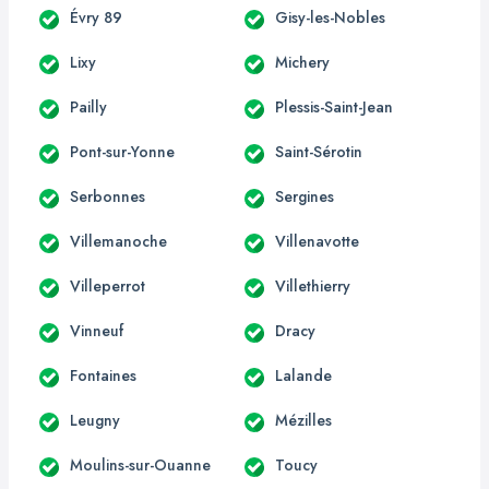
Évry 89
Gisy-les-Nobles
Lixy
Michery
Pailly
Plessis-Saint-Jean
Pont-sur-Yonne
Saint-Sérotin
Serbonnes
Sergines
Villemanoche
Villenavotte
Villeperrot
Villethierry
Vinneuf
Dracy
Fontaines
Lalande
Leugny
Mézilles
Moulins-sur-Ouanne
Toucy