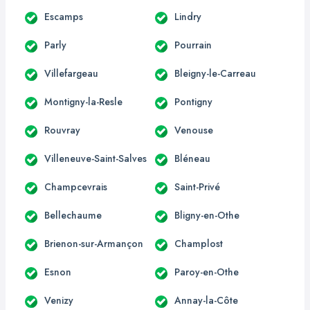
Escamps
Lindry
Parly
Pourrain
Villefargeau
Bleigny-le-Carreau
Montigny-la-Resle
Pontigny
Rouvray
Venouse
Villeneuve-Saint-Salves
Bléneau
Champcevrais
Saint-Privé
Bellechaume
Bligny-en-Othe
Brienon-sur-Armançon
Champlost
Esnon
Paroy-en-Othe
Venizy
Annay-la-Côte