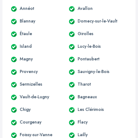
Annéot
Avallon
Blannay
Domecy-sur-le-Vault
Étaule
Girolles
Island
Lucy-le-Bois
Magny
Pontaubert
Provency
Sauvigny-le-Bois
Sermizelles
Tharot
Vault-de-Lugny
Bagneaux
Chigy
Les Clérimois
Courgenay
Flacy
Foissy-sur-Vanne
Lailly