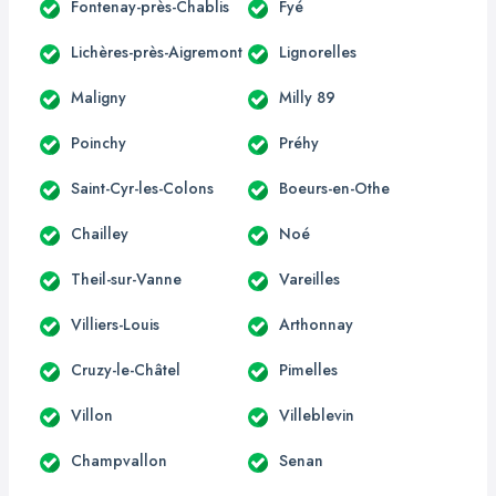
Fontenay-près-Chablis
Fyé
Lichères-près-Aigremont
Lignorelles
Maligny
Milly 89
Poinchy
Préhy
Saint-Cyr-les-Colons
Boeurs-en-Othe
Chailley
Noé
Theil-sur-Vanne
Vareilles
Villiers-Louis
Arthonnay
Cruzy-le-Châtel
Pimelles
Villon
Villeblevin
Champvallon
Senan