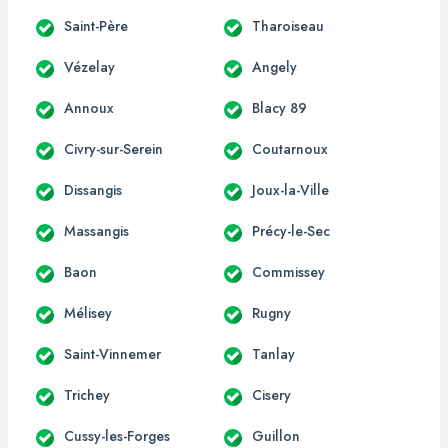
Saint-Père
Tharoiseau
Vézelay
Angely
Annoux
Blacy 89
Civry-sur-Serein
Coutarnoux
Dissangis
Joux-la-Ville
Massangis
Précy-le-Sec
Baon
Commissey
Mélisey
Rugny
Saint-Vinnemer
Tanlay
Trichey
Cisery
Cussy-les-Forges
Guillon