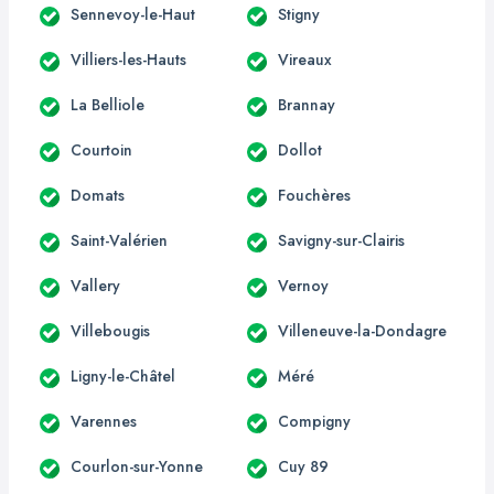
Sennevoy-le-Haut
Stigny
Villiers-les-Hauts
Vireaux
La Belliole
Brannay
Courtoin
Dollot
Domats
Fouchères
Saint-Valérien
Savigny-sur-Clairis
Vallery
Vernoy
Villebougis
Villeneuve-la-Dondagre
Ligny-le-Châtel
Méré
Varennes
Compigny
Courlon-sur-Yonne
Cuy 89