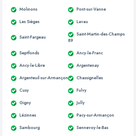
Molinons
Pont-sur-Vanne
Les Sièges
Lavau
Saint-Martin-des-Champs
Saint-Fargeau
89
Septfonds
Ancy-le-Franc
Ancy-le-Libre
Argentenay
Argenteuil-sur-Armançon
Chassignelles
Cusy
Fulvy
Gigny
Jully
Lézinnes
Pacy-sur-Armançon
Sambourg
Sennevoy-le-Bas