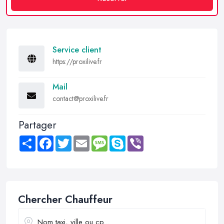
Service client
https://proxilive.fr
Mail
contact@proxilive.fr
Partager
Share
Facebook
Twitter
Email
Message
Skype
Viber
Chercher Chauffeur