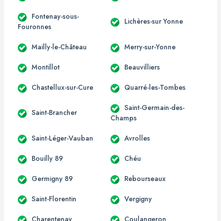
Fontenay-sous-
Lichères-sur Yonne
Fouronnes
Mailly-le-Château
Merry-sur-Yonne
Montillot
Beauvilliers
Chastellux-sur-Cure
Quarré-les-Tombes
Saint-Germain-des-
Saint-Brancher
Champs
Saint-Léger-Vauban
Avrolles
Bouilly 89
Chéu
Germigny 89
Rebourseaux
Saint-Florentin
Vergigny
Charentenay
Coulangeron