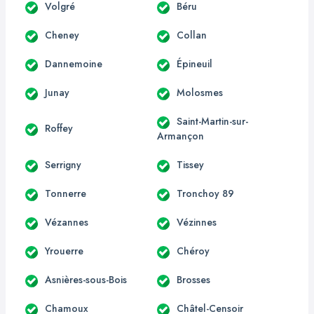
Volgré
Béru
Cheney
Collan
Dannemoine
Épineuil
Junay
Molosmes
Saint-Martin-sur-
Roffey
Armançon
Serrigny
Tissey
Tonnerre
Tronchoy 89
Vézannes
Vézinnes
Yrouerre
Chéroy
Asnières-sous-Bois
Brosses
Chamoux
Châtel-Censoir