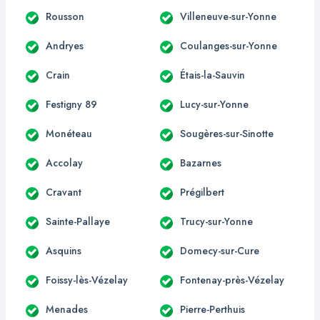
Rousson
Villeneuve-sur-Yonne
Andryes
Coulanges-sur-Yonne
Crain
Étais-la-Sauvin
Festigny 89
Lucy-sur-Yonne
Monéteau
Sougères-sur-Sinotte
Accolay
Bazarnes
Cravant
Prégilbert
Sainte-Pallaye
Trucy-sur-Yonne
Asquins
Domecy-sur-Cure
Foissy-lès-Vézelay
Fontenay-près-Vézelay
Menades
Pierre-Perthuis