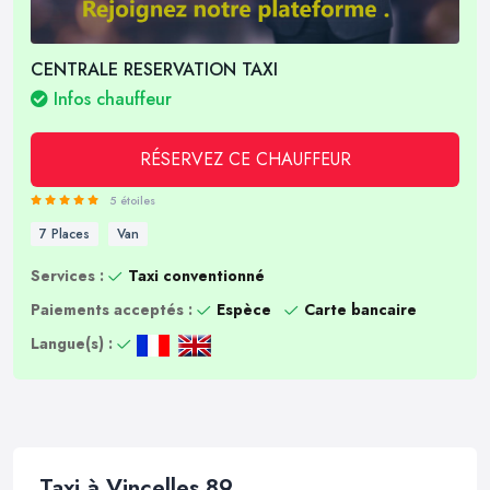
CENTRALE RESERVATION TAXI
Infos chauffeur
RÉSERVEZ CE CHAUFFEUR
5 étoiles
7 Places
Van
Services :
Taxi conventionné
Paiements acceptés :
Espèce
Carte bancaire
Langue(s) :
Taxi à Vincelles 89