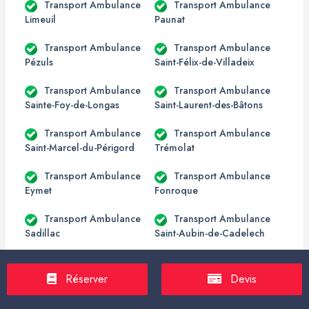
Transport Ambulance
Transport Ambulance
Limeuil
Paunat
Transport Ambulance
Transport Ambulance
Pézuls
Saint-Félix-de-Villadeix
Transport Ambulance
Transport Ambulance
Sainte-Foy-de-Longas
Saint-Laurent-des-Bâtons
Transport Ambulance
Transport Ambulance
Saint-Marcel-du-Périgord
Trémolat
Transport Ambulance
Transport Ambulance
Eymet
Fonroque
Transport Ambulance
Transport Ambulance
Sadillac
Saint-Aubin-de-Cadelech
Transport Ambulance
Transport Ambulance
Sainte-Innocence
Singleyrac
Réserver
Devis
Transport Ambulance La
Transport Ambulance