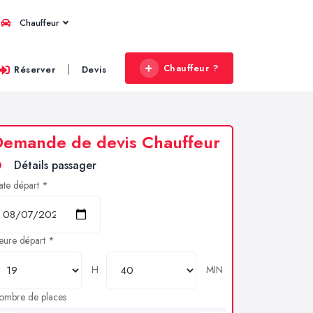
Chauffeur
Chauffeur ?
|
Réserver
Devis
Demande de devis Chauffeur
Détails passager
ate départ *
eure départ *
H
MIN
ombre de places