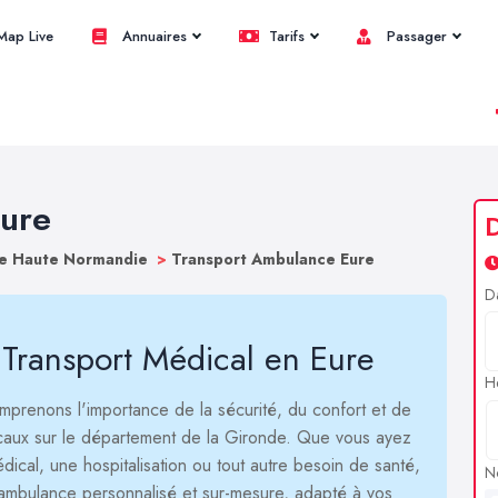
ap Live
Annuaires
Tarifs
Passager
Eure
ce Haute Normandie
>
Transport Ambulance Eure
D
 Transport Médical en Eure
H
mprenons l'importance de la sécurité, du confort et de
icaux sur le département de la Gironde. Que vous ayez
ical, une hospitalisation ou tout autre besoin de santé,
N
'ambulance personnalisé et sur-mesure, adapté à vos