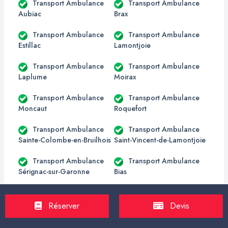
Transport Ambulance
Transport Ambulance
Aubiac
Brax
Transport Ambulance
Transport Ambulance
Estillac
Lamontjoie
Transport Ambulance
Transport Ambulance
Laplume
Moirax
Transport Ambulance
Transport Ambulance
Moncaut
Roquefort
Transport Ambulance
Transport Ambulance
Sainte-Colombe-en-Bruilhois
Saint-Vincent-de-Lamontjoie
Transport Ambulance
Transport Ambulance
Sérignac-sur-Garonne
Bias
Transport Ambulance
Transport Ambulance
Sainte-Colombe-de-
Réserver
Devis
Pujols
Villeneuve