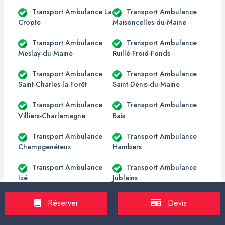
Transport Ambulance La
Transport Ambulance
Cropte
Maisoncelles-du-Maine
Transport Ambulance
Transport Ambulance
Meslay-du-Maine
Ruillé-Froid-Fonds
Transport Ambulance
Transport Ambulance
Saint-Charles-la-Forêt
Saint-Denis-du-Maine
Transport Ambulance
Transport Ambulance
Villiers-Charlemagne
Bais
Transport Ambulance
Transport Ambulance
Champgenéteux
Hambers
Transport Ambulance
Transport Ambulance
Izé
Jublains
Transport Ambulance
Transport Ambulance
Réserver
Devis
Saint-Martin-de-Connée
Saint-Pierre-sur-Orthe