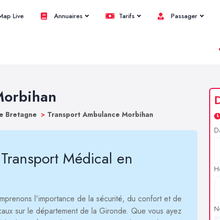
ap Live
Annuaires
Tarifs
Passager
Morbihan
ce Bretagne
>
Transport Ambulance Morbihan
D
 Transport Médical en
H
mprenons l'importance de la sécurité, du confort et de
N
icaux sur le département de la Gironde. Que vous ayez