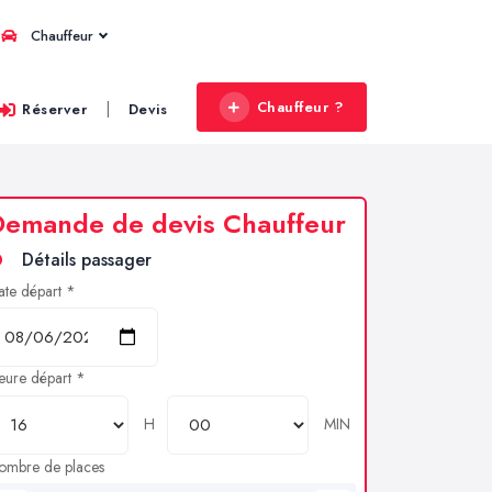
Chauffeur
Chauffeur ?
|
Réserver
Devis
Demande de devis Chauffeur
Détails passager
ate départ *
eure départ *
H
MIN
ombre de places