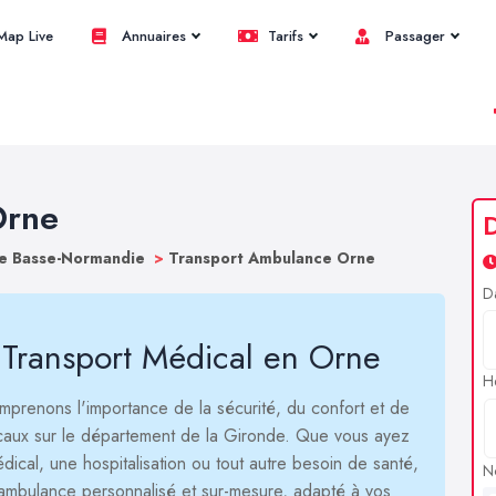
ap Live
Annuaires
Tarifs
Passager
Orne
ce Basse-Normandie
>
Transport Ambulance Orne
D
 Transport Médical en Orne
H
mprenons l'importance de la sécurité, du confort et de
icaux sur le département de la Gironde. Que vous ayez
ical, une hospitalisation ou tout autre besoin de santé,
N
'ambulance personnalisé et sur-mesure, adapté à vos