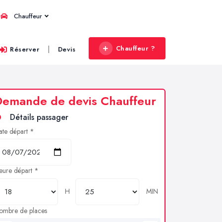
Chauffeur
Chauffeur ?
|
Réserver
Devis
Demande de devis Chauffeur
Détails passager
ate départ *
eure départ *
H
MIN
ombre de places