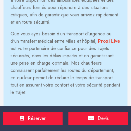
à votre disposition des ambulances équipées et des
chauffeurs formés pour répondre à des situations
critiques, afin de garantir que vous arriviez rapidement
et en toute sécurité.
Que vous ayez besoin d’un transport d’urgence ou
d'un transfert médical entre villes et hôpital,
Proxi Live
est votre partenaire de confiance pour des trajets
sécurisés, dans les délais impartis et en garantissant
une prise en charge optimale. Nos chauffeurs
connaissent parfaitement les routes du département,
ce qui leur permet de réduire le temps de transport
tout en assurant votre confort et votre sécurité pendant
le trajet.
Transport Urgent vers Hdj Boissière
Réserver
Devis
Noisy Le Sec