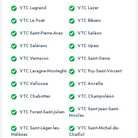
VTC Lagrand
VTC Lazer
VTC Le Poët
VTC Ribiers
VTC Saint-Pierre-Avez
VTC Saléon
VTC Salérans
VTC Upaix
VTC Ventavon
VTC Saint-Genis
VTC Laragne-Monteglin
VTC Puy-Saint-Vincent
VTC Vallouise
VTC Ancelle
VTC Chabottes
VTC Champoléon
VTC Saint-Jean-Saint-
VTC Forest-Saint-Julien
Nicolas
VTC Saint-Léger-les-
VTC Saint-Michel-de-
Mélèzes
Chaillol