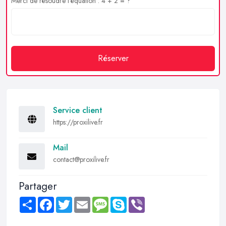
Merci de résoudre l'équation : 4 + 2 = ?
Réserver
Service client
https://proxilive.fr
Mail
contact@proxilive.fr
Partager
Share
Facebook
Twitter
Email
Message
Skype
Viber