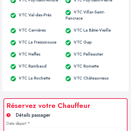
VTC Villar-Saint-
VTC Val-des-Prés
Pancrace
VTC Cervières
VTC La Bâtie-Vieille
VTC La Freissinouse
VTC Gap
VTC Neffes
VTC Pelleautier
VTC Rambaud
VTC Romette
VTC La Rochette
VTC Châteauvieux
Réservez votre Chauffeur
Détails passager
Date départ *