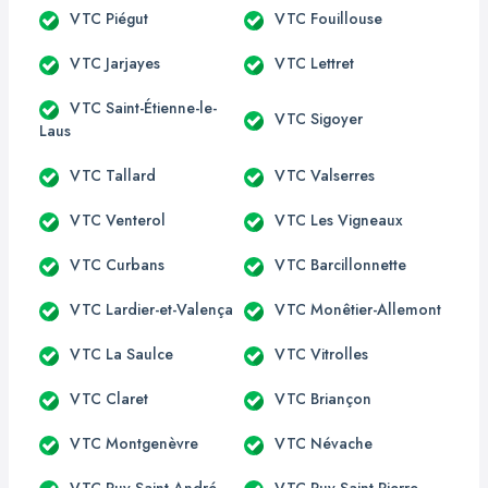
VTC Piégut
VTC Fouillouse
VTC Jarjayes
VTC Lettret
VTC Saint-Étienne-le-
VTC Sigoyer
Laus
VTC Tallard
VTC Valserres
VTC Venterol
VTC Les Vigneaux
VTC Curbans
VTC Barcillonnette
VTC Lardier-et-Valença
VTC Monêtier-Allemont
VTC La Saulce
VTC Vitrolles
VTC Claret
VTC Briançon
VTC Montgenèvre
VTC Névache
VTC Puy-Saint-André
VTC Puy-Saint-Pierre