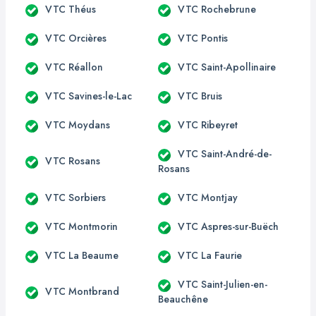
VTC Théus
VTC Rochebrune
VTC Orcières
VTC Pontis
VTC Réallon
VTC Saint-Apollinaire
VTC Savines-le-Lac
VTC Bruis
VTC Moydans
VTC Ribeyret
VTC Saint-André-de-
VTC Rosans
Rosans
VTC Sorbiers
VTC Montjay
VTC Montmorin
VTC Aspres-sur-Buëch
VTC La Beaume
VTC La Faurie
VTC Saint-Julien-en-
VTC Montbrand
Beauchêne