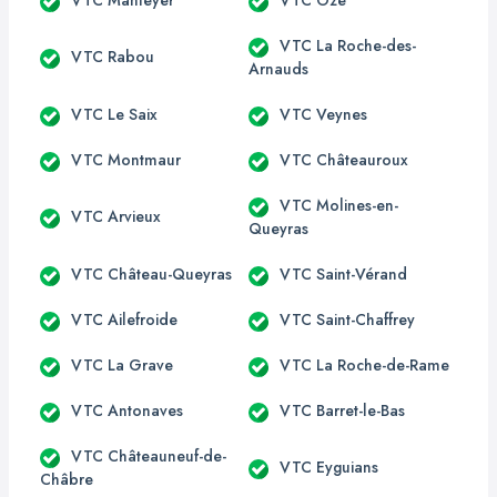
VTC La Roche-des-
VTC Rabou
Arnauds
VTC Le Saix
VTC Veynes
VTC Montmaur
VTC Châteauroux
VTC Molines-en-
VTC Arvieux
Queyras
VTC Château-Queyras
VTC Saint-Vérand
VTC Ailefroide
VTC Saint-Chaffrey
VTC La Grave
VTC La Roche-de-Rame
VTC Antonaves
VTC Barret-le-Bas
VTC Châteauneuf-de-
VTC Eyguians
Châbre