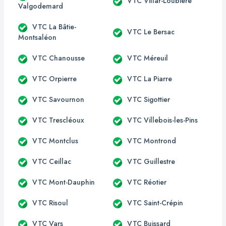
VTC Villar-Loubière
Valgodemard
VTC La Bâtie-
VTC Le Bersac
Montsaléon
VTC Chanousse
VTC Méreuil
VTC Orpierre
VTC La Piarre
VTC Savournon
VTC Sigottier
VTC Trescléoux
VTC Villebois-les-Pins
VTC Montclus
VTC Montrond
VTC Ceillac
VTC Guillestre
VTC Mont-Dauphin
VTC Réotier
VTC Risoul
VTC Saint-Crépin
VTC Vars
VTC Buissard