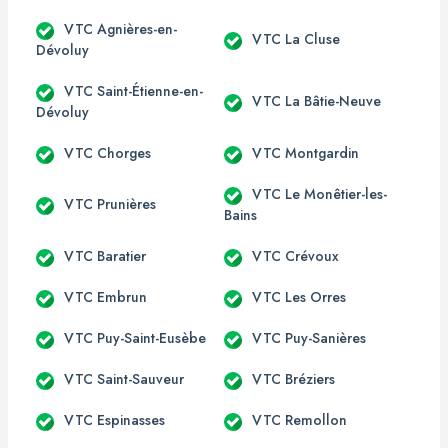
VTC Agnières-en-
VTC La Cluse
Dévoluy
VTC Saint-Étienne-en-
VTC La Bâtie-Neuve
Dévoluy
VTC Chorges
VTC Montgardin
VTC Le Monêtier-les-
VTC Prunières
Bains
VTC Baratier
VTC Crévoux
VTC Embrun
VTC Les Orres
VTC Puy-Saint-Eusèbe
VTC Puy-Sanières
VTC Saint-Sauveur
VTC Bréziers
VTC Espinasses
VTC Remollon