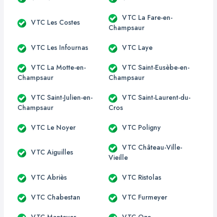
VTC La Fare-en-
VTC Les Costes
Champsaur
VTC Les Infournas
VTC Laye
VTC La Motte-en-
VTC Saint-Eusèbe-en-
Champsaur
Champsaur
VTC Saint-Julien-en-
VTC Saint-Laurent-du-
Champsaur
Cros
VTC Le Noyer
VTC Poligny
VTC Château-Ville-
VTC Aiguilles
Vieille
VTC Abriès
VTC Ristolas
VTC Chabestan
VTC Furmeyer
VTC Manteyer
VTC Oze