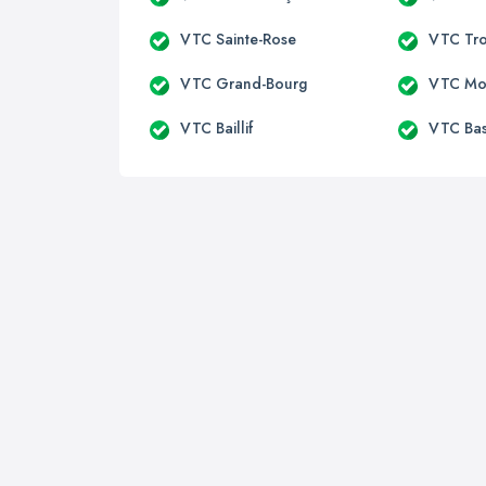
VTC Sainte-Rose
VTC Troi
VTC Grand-Bourg
VTC Mor
VTC Baillif
VTC Bas