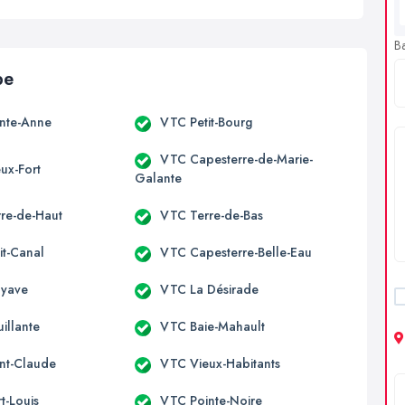
B
pe
nte-Anne
VTC Petit-Bourg
VTC Capesterre-de-Marie-
ux-Fort
Galante
re-de-Haut
VTC Terre-de-Bas
it-Canal
VTC Capesterre-Belle-Eau
yave
VTC La Désirade
illante
VTC Baie-Mahault
nt-Claude
VTC Vieux-Habitants
t-Louis
VTC Pointe-Noire