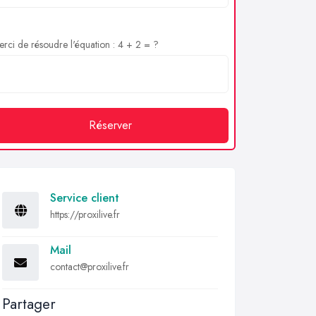
rci de résoudre l'équation : 4 + 2 = ?
Réserver
Service client
https://proxilive.fr
Mail
contact@proxilive.fr
Partager