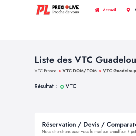
Accueil
M
Liste des VTC Guadelo
VTC France
>
VTC DOM/TOM
>
VTC Guadelou
Résultat :
VTC
0
Réservation / Devis / Comparate
Nous cherchons pour vous le meilleur chauffeur à peti