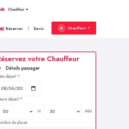
Chauffeur
Chauffeur ?
|
Réserver
Devis
éservez votre Chauffeur
Détails passager
ate départ *
eure départ *
H
MIN
ombre de places