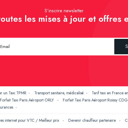
S'inscrire newsletter
outes les mises à jour et offres e
S
er un Taxi TPMR
-
Transport sanitaire, médicalisé
-
Tarif taxi en France 
Forfait Taxi Paris Aéroport ORLY
-
Forfait Taxi Paris Aéroport Roissy CD
ssurances
-
tes internet pour VTC / Meilleur prix
-
Devenir chauffeur partenaire
-
C