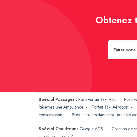
Obtenez t
Spécial Passager :
Réserver un Taxi VSL
-
Réserv
Réservez une Ambulance
-
Forfait Taxi Aéroport
-
conventionné
-
Prestataire assistance taxi pour les a
Spécial Chauffeur :
Google ADS
-
Creation de si
clients via internet ?
-