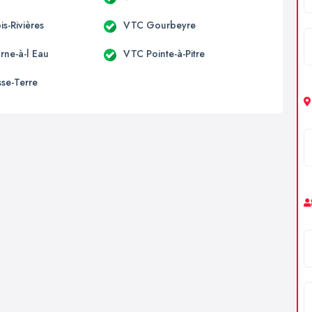
s-Rivières
VTC Gourbeyre
ne-à-l Eau
VTC Pointe-à-Pitre
se-Terre