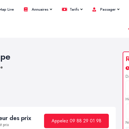
ap Live
Annuaires
Tarifs
Passager
upe
R
pe
D
H
ur des prix
Appelez 09 88 29 01 98
N
t prix