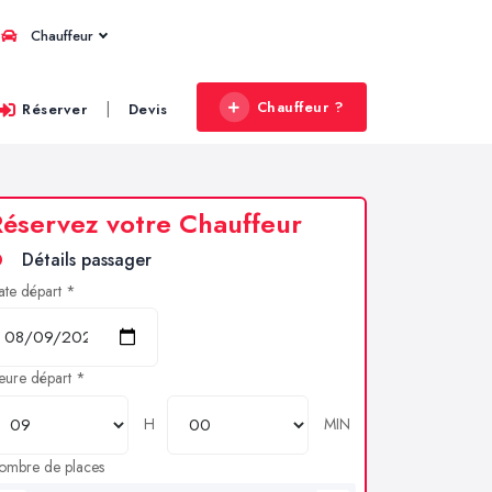
Chauffeur
Chauffeur ?
|
Réserver
Devis
éservez votre Chauffeur
Détails passager
ate départ *
eure départ *
H
MIN
ombre de places