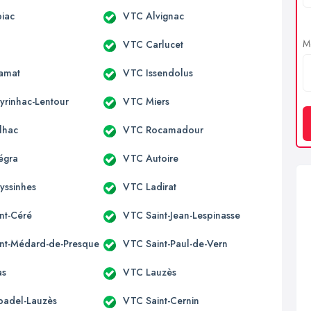
iac
VTC Alvignac
Me
o
VTC Carlucet
amat
VTC Issendolus
rinhac-Lentour
VTC Miers
lhac
VTC Rocamadour
égra
VTC Autoire
yssinhes
VTC Ladirat
nt-Céré
VTC Saint-Jean-Lespinasse
nt-Médard-de-Presque
VTC Saint-Paul-de-Vern
as
VTC Lauzès
adel-Lauzès
VTC Saint-Cernin