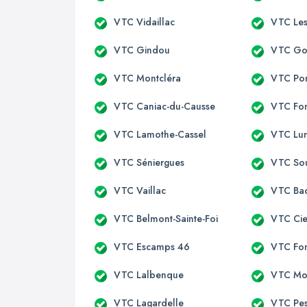
VTC Vidaillac
VTC Les
VTC Gindou
VTC Go
VTC Montcléra
VTC Po
VTC Caniac-du-Causse
VTC Fon
VTC Lamothe-Cassel
VTC Lu
VTC Séniergues
VTC So
VTC Vaillac
VTC Ba
VTC Belmont-Sainte-Foi
VTC Cie
VTC Escamps 46
VTC Fo
VTC Lalbenque
VTC Mo
VTC Lagardelle
VTC Pes