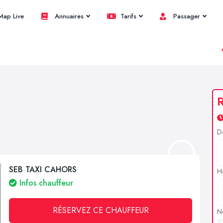
ap Live
Annuaires
Tarifs
Passager
R
D
SEB TAXI CAHORS
H
Infos chauffeur
RÉSERVEZ CE CHAUFFEUR
N