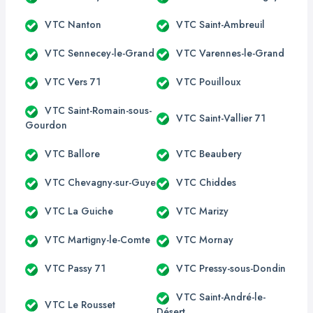
VTC Nanton
VTC Saint-Ambreuil
VTC Sennecey-le-Grand
VTC Varennes-le-Grand
VTC Vers 71
VTC Pouilloux
VTC Saint-Romain-sous-
VTC Saint-Vallier 71
Gourdon
VTC Ballore
VTC Beaubery
VTC Chevagny-sur-Guye
VTC Chiddes
VTC La Guiche
VTC Marizy
VTC Martigny-le-Comte
VTC Mornay
VTC Passy 71
VTC Pressy-sous-Dondin
VTC Saint-André-le-
VTC Le Rousset
Désert