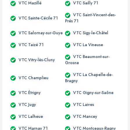
VTC Mazillé
VTC Sailly 71
VTC Saint-Vincent-des-
VTC Sainte-Cécile 71
Prés 71
VTC Salornay-sur-Guye
VTC Sigy-le-Châtel
VTC Taizé 71
VTC La Vineuse
VTC Beaumont-sur-
VTC Vitry-lès-Cluny
Grosne
VTC La Chapelle-de-
VTC Champlieu
Bragny
VTC Étrigny
VTC Gigny-sur-Saône
VTC Jugy
VTC Laives
VTC Lalheue
VTC Mancey
VTC Marnay 71
VTC Montceaux-Ragny