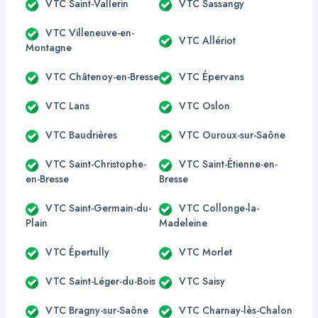
VTC Saint-Vallerin
VTC Sassangy
VTC Villeneuve-en-
VTC Allériot
Montagne
VTC Châtenoy-en-Bresse
VTC Épervans
VTC Lans
VTC Oslon
VTC Baudrières
VTC Ouroux-sur-Saône
VTC Saint-Christophe-
VTC Saint-Étienne-en-
en-Bresse
Bresse
VTC Saint-Germain-du-
VTC Collonge-la-
Plain
Madeleine
VTC Épertully
VTC Morlet
VTC Saint-Léger-du-Bois
VTC Saisy
VTC Bragny-sur-Saône
VTC Charnay-lès-Chalon