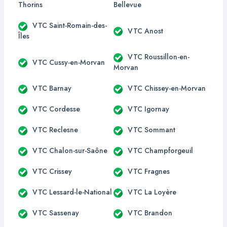
Thorins
Bellevue
VTC Saint-Romain-des-
VTC Anost
Îles
VTC Roussillon-en-
VTC Cussy-en-Morvan
Morvan
VTC Barnay
VTC Chissey-en-Morvan
VTC Cordesse
VTC Igornay
VTC Reclesne
VTC Sommant
VTC Chalon-sur-Saône
VTC Champforgeuil
VTC Crissey
VTC Fragnes
VTC Lessard-le-National
VTC La Loyère
VTC Sassenay
VTC Brandon