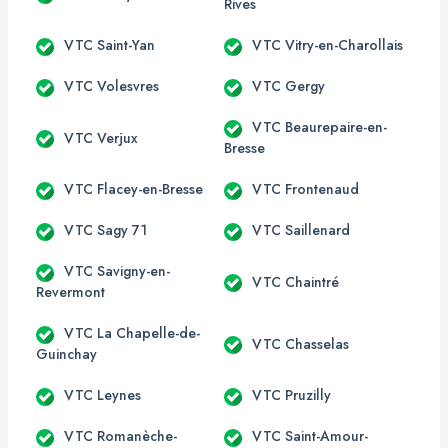
Rives
VTC Saint-Yan
VTC Vitry-en-Charollais
VTC Volesvres
VTC Gergy
VTC Beaurepaire-en-
VTC Verjux
Bresse
VTC Flacey-en-Bresse
VTC Frontenaud
VTC Sagy 71
VTC Saillenard
VTC Savigny-en-
VTC Chaintré
Revermont
VTC La Chapelle-de-
VTC Chasselas
Guinchay
VTC Leynes
VTC Pruzilly
VTC Romanèche-
VTC Saint-Amour-