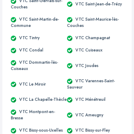
VTC Saint-Gervais-sur-
VTC Saint-Jean-de-Trézy
Couches
VTC Saint-Martin-de-
VTC Saint-Maurice-lès-
Commune
Couches
VTC Tintry
VTC Champagnat
VTC Condal
VTC Cuiseaux
VTC Dommartin-lès-
VTC Joudes
Cuiseaux
VTC Varennes-Saint-
VTC Le Miroir
Sauveur
VTC La Chapelle-Thècle
VTC Ménétreuil
VTC Montpont-en-
VTC Ameugny
Bresse
VTC Bissy-sous-Uxelles
VTC Bissy-sur-Fley