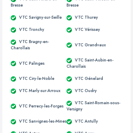
Bresse
Bresse
VTC Savigny-sur-Seille
VTC Thurey
VTC Tronchy
VTC Vérissey
VTC Bragny-en-
VTC Grandvaux
Charollais
VTC Saint-Aubin-en-
VTC Palinges
Charollais
VTC Ciry-le-Noble
VTC Génelard
VTC Marly-sur-Arroux
VTC Oudry
VTC Saint-Romain-sous-
VTC Perrecy-les-Forges
Versigny
VTC Sanvignes-les-Mines
VTC Antully