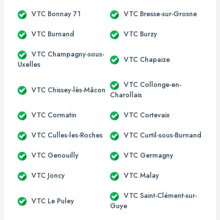
VTC Bonnay 71
VTC Bresse-sur-Grosne
VTC Burnand
VTC Burzy
VTC Champagny-sous-
VTC Chapaize
Uxelles
VTC Collonge-en-
VTC Chissey-lès-Mâcon
Charollais
VTC Cormatin
VTC Cortevaix
VTC Culles-les-Roches
VTC Curtil-sous-Burnand
VTC Genouilly
VTC Germagny
VTC Joncy
VTC Malay
VTC Saint-Clément-sur-
VTC Le Puley
Guye