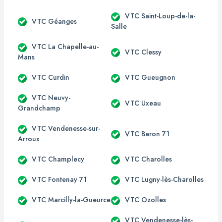
VTC Saint-Loup-de-la-
VTC Géanges
Salle
VTC La Chapelle-au-
VTC Clessy
Mans
VTC Curdin
VTC Gueugnon
VTC Neuvy-
VTC Uxeau
Grandchamp
VTC Vendenesse-sur-
VTC Baron 71
Arroux
VTC Champlecy
VTC Charolles
VTC Fontenay 71
VTC Lugny-lès-Charolles
VTC Marcilly-la-Gueurce
VTC Ozolles
VTC Vendenesse-lès-