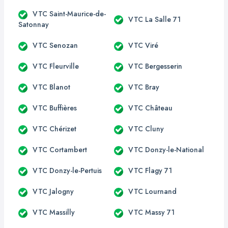
VTC Saint-Maurice-de-
VTC La Salle 71
Satonnay
VTC Senozan
VTC Viré
VTC Fleurville
VTC Bergesserin
VTC Blanot
VTC Bray
VTC Buffières
VTC Château
VTC Chérizet
VTC Cluny
VTC Cortambert
VTC Donzy-le-National
VTC Donzy-le-Pertuis
VTC Flagy 71
VTC Jalogny
VTC Lournand
VTC Massilly
VTC Massy 71