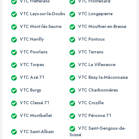
VTC Fretterans
VTC Frontenard
VTC Lays-sur-le-Doubs
VTC Longepierre
VTC Mont-lès-Seurre
VTC Mouthier-en-Bresse
VTC Navilly
VTC Pontoux
VTC Pourlans
VTC Terrans
VTC Torpes
VTC La Villeneuve
VTC Azé 71
VTC Bissy-la-Mâconnaise
VTC Burgy
VTC Charbonnières
VTC Clessé 71
VTC Cruzille
VTC Montbellet
VTC Péronne 71
VTC Saint-Gengoux-de-
VTC Saint-Albain
Scissé