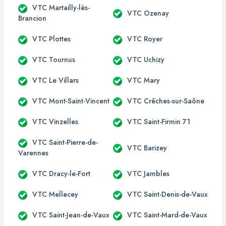
VTC Martailly-lès-
VTC Ozenay
Brancion
VTC Plottes
VTC Royer
VTC Tournus
VTC Uchizy
VTC Le Villars
VTC Mary
VTC Mont-Saint-Vincent
VTC Crêches-sur-Saône
VTC Vinzelles
VTC Saint-Firmin 71
VTC Saint-Pierre-de-
VTC Barizey
Varennes
VTC Dracy-le-Fort
VTC Jambles
VTC Mellecey
VTC Saint-Denis-de-Vaux
VTC Saint-Jean-de-Vaux
VTC Saint-Mard-de-Vaux