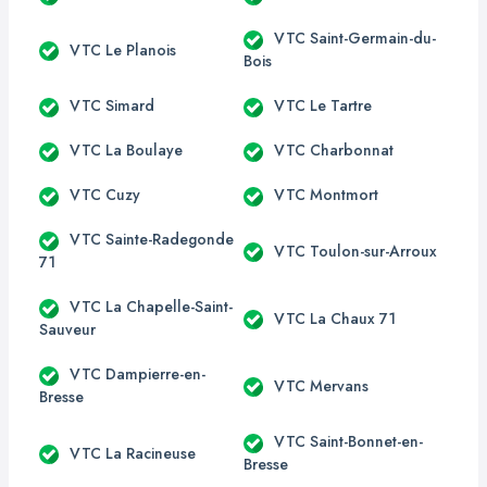
VTC Saint-Germain-du-
VTC Le Planois
Bois
VTC Simard
VTC Le Tartre
VTC La Boulaye
VTC Charbonnat
VTC Cuzy
VTC Montmort
VTC Sainte-Radegonde
VTC Toulon-sur-Arroux
71
VTC La Chapelle-Saint-
VTC La Chaux 71
Sauveur
VTC Dampierre-en-
VTC Mervans
Bresse
VTC Saint-Bonnet-en-
VTC La Racineuse
Bresse