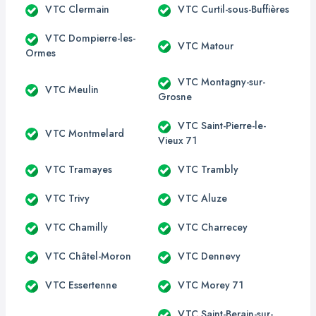
VTC Clermain
VTC Curtil-sous-Buffières
VTC Dompierre-les-
VTC Matour
Ormes
VTC Montagny-sur-
VTC Meulin
Grosne
VTC Saint-Pierre-le-
VTC Montmelard
Vieux 71
VTC Tramayes
VTC Trambly
VTC Trivy
VTC Aluze
VTC Chamilly
VTC Charrecey
VTC Châtel-Moron
VTC Dennevy
VTC Essertenne
VTC Morey 71
VTC Saint-Berain-sur-