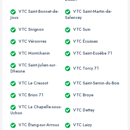
VTC Saint-Bonnet-de-
VTC Saint-Martin-de-
Joux
Salencey
VTC Sivignon
VTC Suin
VTC Vérosvres
VTC Écuisses
VTC Montchanin
VTC Saint-Eusèbe 71
VTC Saint-Julien-sur-
VTC Torcy 71
Dheune
VTC Le Creusot
VTC Saint-Sernin-du-Bois
VTC Brion 71
VTC Broye
VTC La Chapelle-sous-
VTC Dettey
Uchon
VTC Étang-sur-Arroux
VTC Laizy