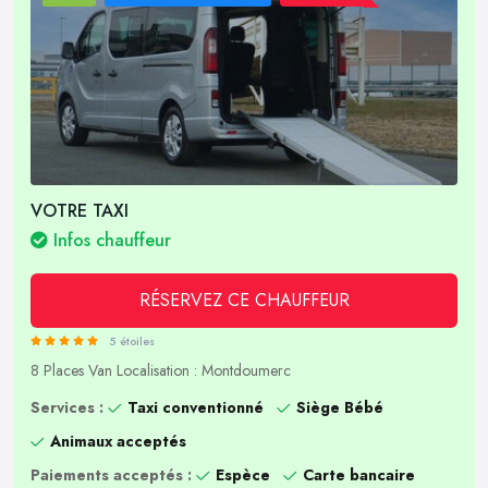
VOTRE TAXI
Infos chauffeur
RÉSERVEZ CE CHAUFFEUR
5 étoiles
8 Places
Van
Localisation : Montdoumerc
Services :
Taxi conventionné
Siège Bébé
Animaux acceptés
Paiements acceptés :
Espèce
Carte bancaire