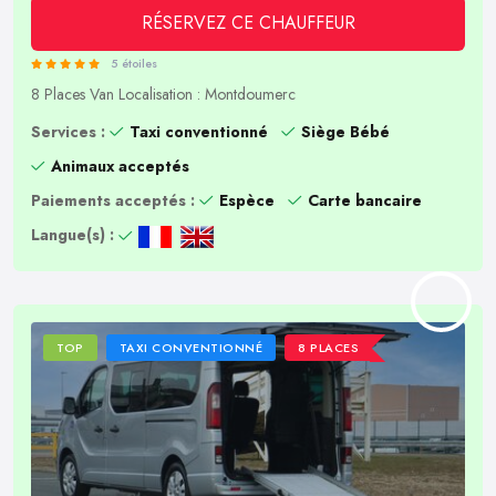
RÉSERVEZ CE CHAUFFEUR
5 étoiles
8 Places
Van
Localisation : Montdoumerc
Services :
Taxi conventionné
Siège Bébé
Animaux acceptés
Paiements acceptés :
Espèce
Carte bancaire
Langue(s) :
TOP
TAXI CONVENTIONNÉ
8 PLACES