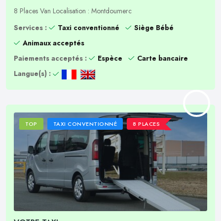
8 Places
Van
Localisation : Montdoumerc
Services :
Taxi conventionné
Siège Bébé
Animaux acceptés
Paiements acceptés :
Espèce
Carte bancaire
Langue(s) :
TOP
TAXI CONVENTIONNÉ
8 PLACES