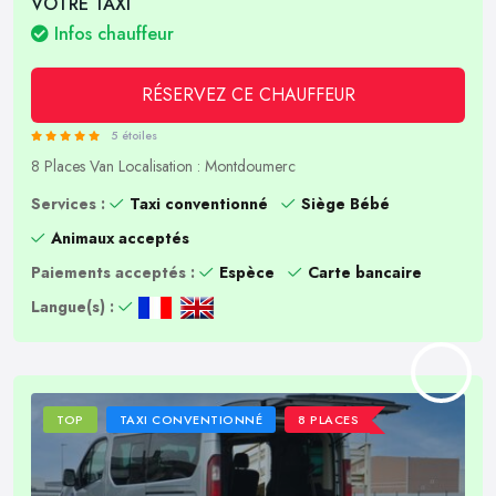
VOTRE TAXI
Infos chauffeur
RÉSERVEZ CE CHAUFFEUR
5 étoiles
8 Places
Van
Localisation : Montdoumerc
Services :
Taxi conventionné
Siège Bébé
Animaux acceptés
Paiements acceptés :
Espèce
Carte bancaire
Langue(s) :
TOP
TAXI CONVENTIONNÉ
8 PLACES