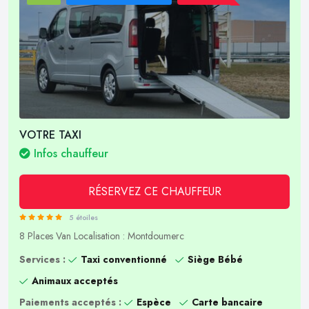
VOTRE TAXI
Infos chauffeur
RÉSERVEZ CE CHAUFFEUR
5 étoiles
8 Places
Van
Localisation : Montdoumerc
Services :
Taxi conventionné
Siège Bébé
Animaux acceptés
Paiements acceptés :
Espèce
Carte bancaire