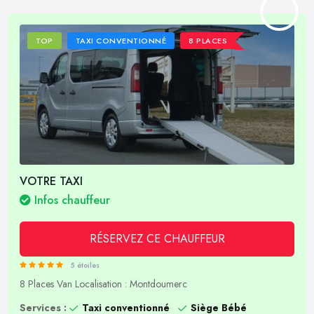
TOP
TAXI CONVENTIONNÉ
8 PLACES
VOTRE TAXI
Infos chauffeur
RÉSERVEZ CE CHAUFFEUR
5 étoiles
8 Places
Van
Localisation : Montdoumerc
Services :
Taxi conventionné
Siège Bébé