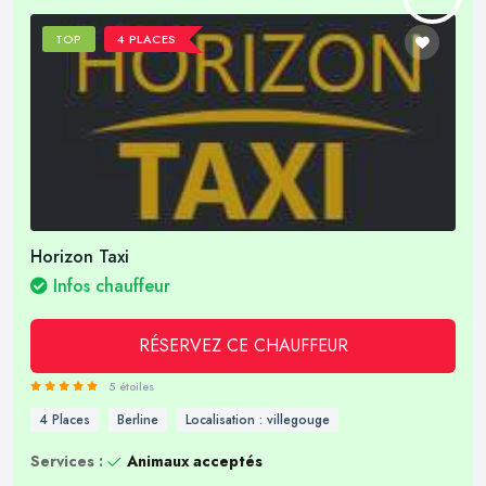
TOP
4 PLACES
Horizon Taxi
Infos chauffeur
RÉSERVEZ CE CHAUFFEUR
5 étoiles
4 Places
Berline
Localisation : villegouge
Services :
Animaux acceptés