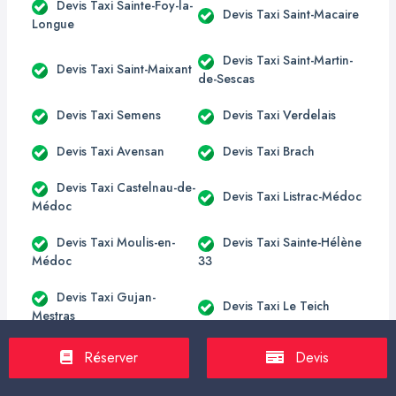
Devis Taxi Sainte-Foy-la-
Devis Taxi Saint-Macaire
Longue
Devis Taxi Saint-Martin-
Devis Taxi Saint-Maixant
de-Sescas
Devis Taxi Semens
Devis Taxi Verdelais
Devis Taxi Avensan
Devis Taxi Brach
Devis Taxi Castelnau-de-
Devis Taxi Listrac-Médoc
Médoc
Devis Taxi Moulis-en-
Devis Taxi Sainte-Hélène
Médoc
33
Devis Taxi Gujan-
Devis Taxi Le Teich
Mestras
Devis Taxi Arcins
Devis Taxi Arsac
Réserver
Devis
Devis Taxi Cantenac
Devis Taxi Labarde