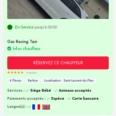
En Service
jusqu'à 00:00
Gas Racing Taxi
Infos chauffeur
RÉSERVEZ CE CHAUFFEUR
5 étoiles
4 Places
Berline
Localisation : Saint-Laurent-du-Plan
Services :
Siège Bébé
Animaux acceptés
Paiements acceptés :
Espèce
Carte bancaire
Langue(s) :