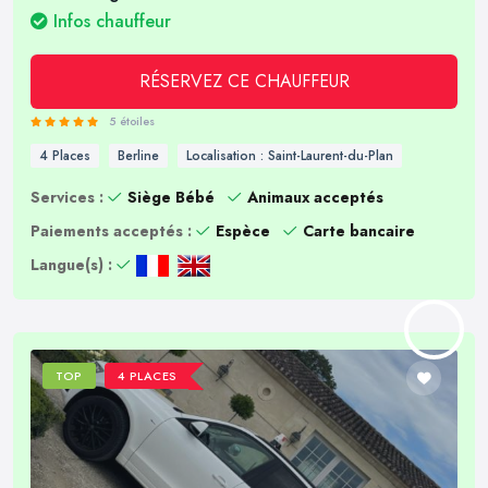
Infos chauffeur
RÉSERVEZ CE CHAUFFEUR
5 étoiles
4 Places
Berline
Localisation : Saint-Laurent-du-Plan
Services :
Siège Bébé
Animaux acceptés
Paiements acceptés :
Espèce
Carte bancaire
Langue(s) :
TOP
4 PLACES