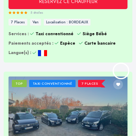
RÉSERVEZ CE CHAUFFEUR
5 étoiles
7 Places
Van
Localisation : BORDEAUX
Services :
Taxi conventionné
Siège Bébé
Paiements acceptés :
Espèce
Carte bancaire
Langue(s) :
TOP
TAXI CONVENTIONNÉ
7 PLACES