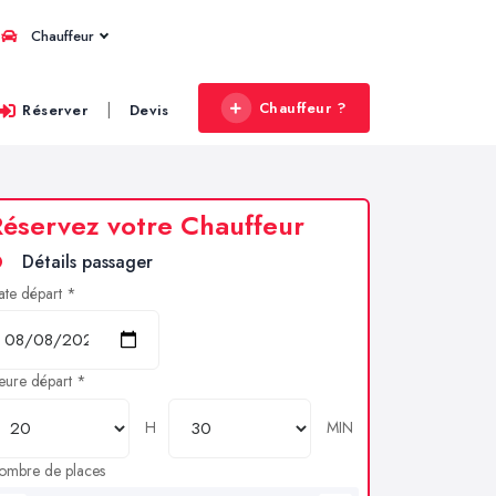
Chauffeur
Chauffeur ?
|
Réserver
Devis
éservez votre Chauffeur
Détails passager
ate départ *
eure départ *
H
MIN
ombre de places