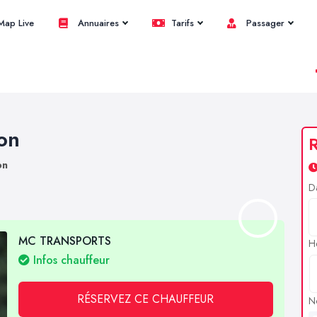
ap Live
Annuaires
Tarifs
Passager
ion
R
on
D
MC TRANSPORTS
H
Infos chauffeur
RÉSERVEZ CE CHAUFFEUR
N