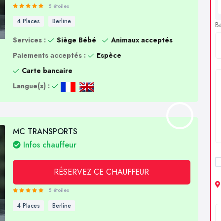
5 étoiles
4 Places
Berline
B
Services :
Siège Bébé
Animaux acceptés
Paiements acceptés :
Espèce
Carte bancaire
Langue(s) :
MC TRANSPORTS
Infos chauffeur
RÉSERVEZ CE CHAUFFEUR
5 étoiles
4 Places
Berline