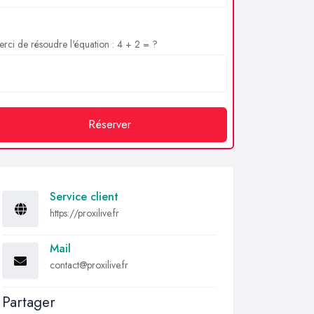
rci de résoudre l'équation : 4 + 2 = ?
Réserver
Service client
https://proxilive.fr
Mail
contact@proxilive.fr
Partager