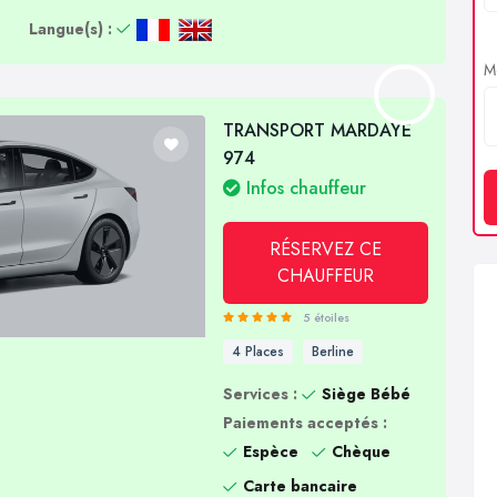
Langue(s) :
Me
TRANSPORT MARDAYE
974
Infos chauffeur
RÉSERVEZ CE
CHAUFFEUR
5 étoiles
4 Places
Berline
Services :
Siège Bébé
Paiements acceptés :
Espèce
Chèque
Carte bancaire