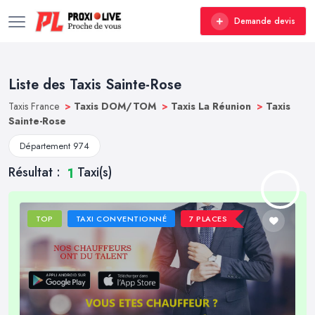
Demande devis
Liste des Taxis Sainte-Rose
Taxis France
>
Taxis DOM/TOM
>
Taxis La Réunion
>
Taxis
Sainte-Rose
Département 974
Résultat :
Taxi(s)
1
TOP
TAXI CONVENTIONNÉ
7 PLACES