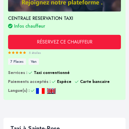
CENTRALE RESERVATION TAXI
Infos chauffeur
RÉSERVEZ CE CHAUFFEUR
5 étoiles
7 Places
Van
Services :
Taxi conventionné
Paiements acceptés :
Espèce
Carte bancaire
Langue(s) :
Taxi à Sainte-Rose