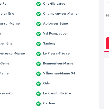
e-Roi
Chevilly-Larue
e-en-Brie
Champigny-sur-Marne
Me
n-sur-Marne
Ablon-sur-Seine
n
Val Pompadour
-en-Brie
Santeny
ières-sur-Marne
Le Plessis-Trévise
r-Seine
Bonneuil-sur-Marne
-Marne
Villiers-sur-Marne 94
Orly
ve-le-Roi
Le Kremlin-Bicêtre
Cachan