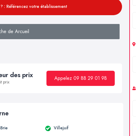
? : Référencez votre établissement
che de Arcueil
ur des prix
Appelez 09 88 29 01 98
t prix
arne
Brie
Villejuif