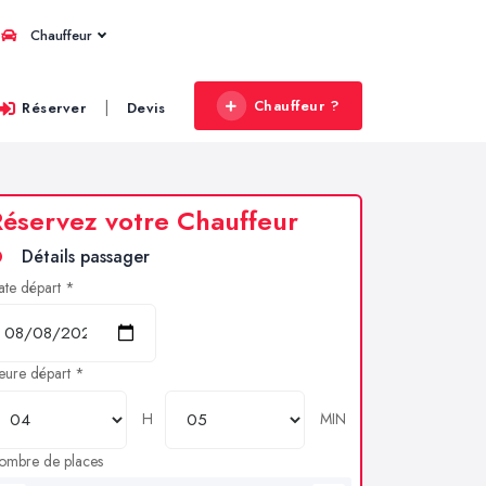
Chauffeur
Chauffeur ?
|
Réserver
Devis
éservez votre Chauffeur
Détails passager
ate départ *
eure départ *
H
MIN
ombre de places