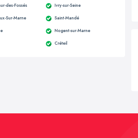
aur-des-Fossés
Ivry-sur-Seine
eux-Sur-Marne
Saint-Mandé
le
Nogent-sur-Marne
Créteil