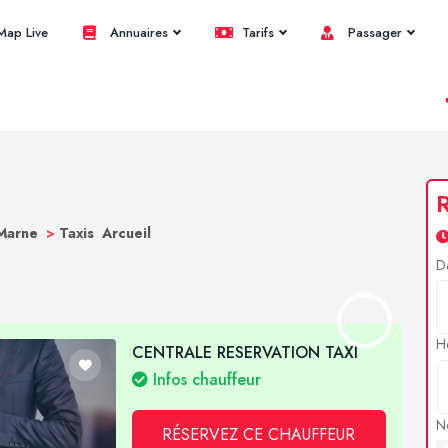
ap Live
Annuaires
Tarifs
Passager
R
 Marne
>
Taxis Arcueil
D
H
CENTRALE RESERVATION TAXI
Infos chauffeur
N
RÉSERVEZ CE CHAUFFEUR