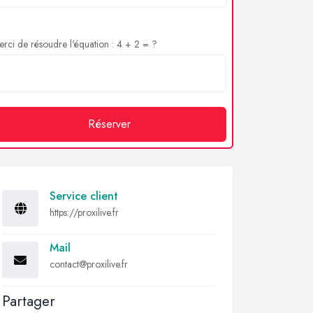
rci de résoudre l'équation : 4 + 2 = ?
Réserver
Service client
https://proxilive.fr
Mail
contact@proxilive.fr
Partager