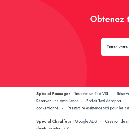
Obtenez t
Spécial Passager :
Réserver un Taxi VSL
-
Réserv
Réservez une Ambulance
-
Forfait Taxi Aéroport
-
conventionné
-
Prestataire assistance taxi pour les a
Spécial Chauffeur :
Google ADS
-
Creation de si
clients via internet ?
-