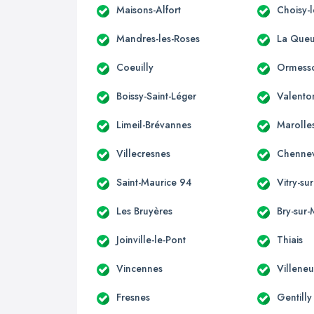
Maisons-Alfort
Choisy-l
Mandres-les-Roses
La Queu
Coeuilly
Ormesso
Boissy-Saint-Léger
Valento
Limeil-Brévannes
Marolles
Villecresnes
Chennev
Saint-Maurice 94
Vitry-su
Les Bruyères
Bry-sur
Joinville-le-Pont
Thiais
Vincennes
Villeneu
Fresnes
Gentilly