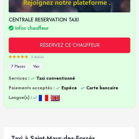
CENTRALE RESERVATION TAXI
Infos chauffeur
RÉSERVEZ CE CHAUFFEUR
5 étoiles
7 Places
Van
Services :
Taxi conventionné
Paiements acceptés :
Espèce
Carte bancaire
Langue(s) :
Taxi à Saint-Maur-des-Fossés