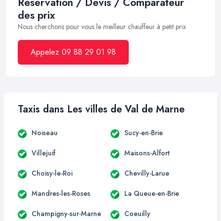
Réservation / Devis / Comparateur
des prix
Nous cherchons pour vous le meilleur chauffeur à petit prix
Appelez 09 88 29 01 98
Taxis dans Les villes de Val de Marne
Noiseau
Sucy-en-Brie
Villejuif
Maisons-Alfort
Choisy-le-Roi
Chevilly-Larue
Mandres-les-Roses
La Queue-en-Brie
Champigny-sur-Marne
Coeuilly