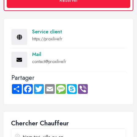
Réserver
Service client
https://proxilive.fr
Mail
contact@proxilive.fr
Partager
Share
Facebook
Twitter
Email
Message
Skype
Viber
Chercher Chauffeur