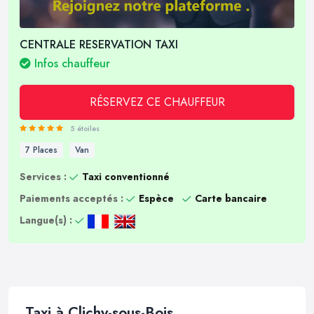
CENTRALE RESERVATION TAXI
Infos chauffeur
RÉSERVEZ CE CHAUFFEUR
5 étoiles
7 Places
Van
Services :
Taxi conventionné
Paiements acceptés :
Espèce
Carte bancaire
Langue(s) :
Taxi à Clichy-sous-Bois