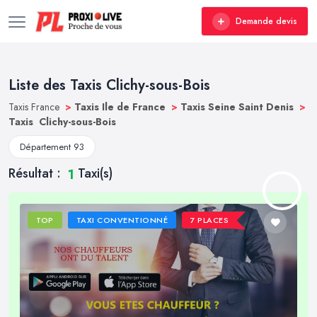
Demande devis
Liste des Taxis Clichy-sous-Bois
Taxis France
>
Taxis Ile de France
>
Taxis Seine Saint Denis
>
Taxis Clichy-sous-Bois
Département 93
Résultat :
Taxi(s)
1
TOP
TAXI CONVENTIONNÉ
7 PLACES