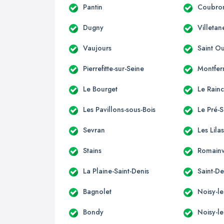
Pantin
Coubro
Dugny
Villetan
Vaujours
Saint O
Pierrefitte-sur-Seine
Montfer
Le Bourget
Le Rain
Les Pavillons-sous-Bois
Le Pré-S
Sevran
Les Lila
Stains
Romainv
La Plaine-Saint-Denis
Saint-De
Bagnolet
Noisy-l
Bondy
Noisy-le