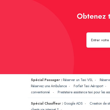
Obtenez t
Spécial Passager :
Réserver un Taxi VSL
-
Réserv
Réservez une Ambulance
-
Forfait Taxi Aéroport
-
conventionné
-
Prestataire assistance taxi pour les a
Spécial Chauffeur :
Google ADS
-
Creation de si
clients via internet ?
-