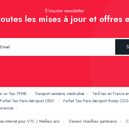
S'inscrire newsletter
outes les mises à jour et offres e
S
er un Taxi TPMR
-
Transport sanitaire, médicalisé
-
Tarif taxi en France 
Forfait Taxi Paris Aéroport ORLY
-
Forfait Taxi Paris Aéroport Roissy CD
ssurances
-
tes internet pour VTC / Meilleur prix
-
Devenir chauffeur partenaire
-
C