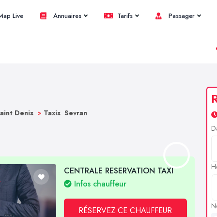
ap Live
Annuaires
Tarifs
Passager
R
Saint Denis
>
Taxis Sevran
D
H
CENTRALE RESERVATION TAXI
Infos chauffeur
N
RÉSERVEZ CE CHAUFFEUR