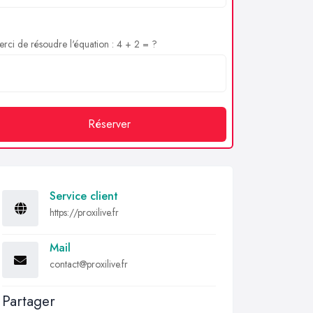
rci de résoudre l'équation : 4 + 2 = ?
Réserver
Service client
https://proxilive.fr
Mail
contact@proxilive.fr
Partager