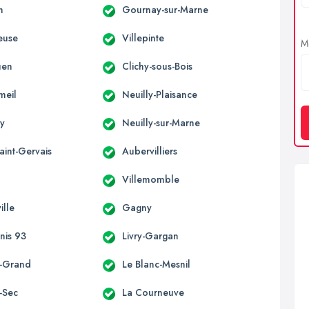
n
Gournay-sur-Marne
euse
Villepinte
Me
uen
Clichy-sous-Bois
meil
Neuilly-Plaisance
cy
Neuilly-sur-Marne
aint-Gervais
Aubervilliers
s
Villemomble
ille
Gagny
nis 93
Livry-Gargan
e-Grand
Le Blanc-Mesnil
-Sec
La Courneuve