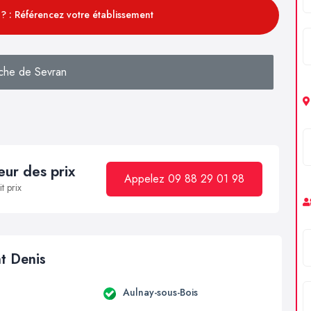
? : Référencez votre établissement
che de Sevran
ur des prix
Appelez 09 88 29 01 98
t prix
nt Denis
Aulnay-sous-Bois