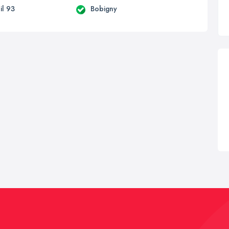
il 93
Bobigny