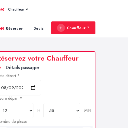
Chauffeur
Chauffeur ?
|
Réserver
Devis
éservez votre Chauffeur
Détails passager
ate départ *
eure départ *
H
MIN
ombre de places