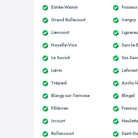
Estrée-Wamin
Fosseux
Grand Rullecourt
Ivergny
Liencourt
Lignereu
Noyelle-Vion
Sars-le-
Le Souich
Sus-Sain
Liévin
Leforest
Trépied
Auchy-l
Blangy-sur-Ternoise
Blingel
Fillièvres
Fresnoy
Incourt
Neulett
Rollancourt
Saint-G