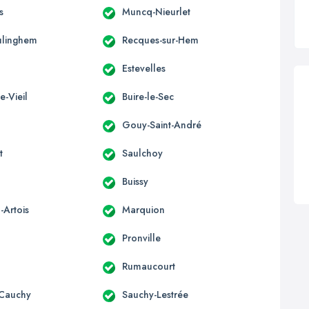
s
Muncq-Nieurlet
ulinghem
Recques-sur-Hem
Estevelles
e-Vieil
Buire-le-Sec
Gouy-Saint-André
t
Saulchoy
Buissy
-Artois
Marquion
Pronville
Rumaucourt
-Cauchy
Sauchy-Lestrée