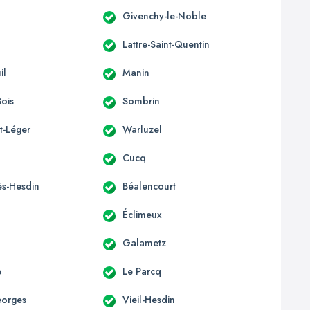
Givenchy-le-Noble
Lattre-Saint-Quentin
il
Manin
Bois
Sombrin
t-Léger
Warluzel
Cucq
ès-Hesdin
Béalencourt
Éclimeux
Galametz
e
Le Parcq
eorges
Vieil-Hesdin