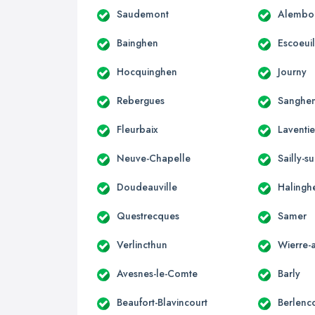
Saudemont
Alembo
Bainghen
Escoeuil
Hocquinghen
Journy
Rebergues
Sanghe
Fleurbaix
Laventi
Neuve-Chapelle
Sailly-su
Doudeauville
Halingh
Questrecques
Samer
Verlincthun
Wierre-
Avesnes-le-Comte
Barly
Beaufort-Blavincourt
Berlenc