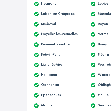
Hesmond
Lebiez
Loison-sur-Créquoise
Marenl
Rimboval
Royon
Noyelles-lès-Vermelles
Vermell
Beaumetz-lès-Aire
Bomy
Febvin-Palfart
Fléchin
Ligny-lès-Aire
Westre
Haillicourt
Wimere
Gonnehem
Obling
Éperlecques
Houlle
Moulle
Serques