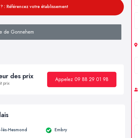
? : Référencez votre établissement
he de Gonnehem
ur des prix
Appelez 09 88 29 01 98
t prix
lais
-lès-Hesmond
Embry