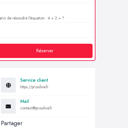
rci de résoudre l'équation : 4 + 2 = ?
Réserver
Service client
https://proxilive.fr
Mail
contact@proxilive.fr
Partager