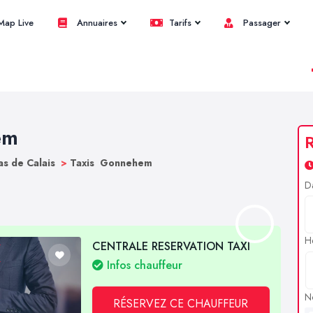
ap Live
Annuaires
Tarifs
Passager
em
R
as de Calais
>
Taxis Gonnehem
D
H
CENTRALE RESERVATION TAXI
Infos chauffeur
N
RÉSERVEZ CE CHAUFFEUR