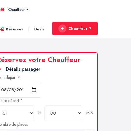
Chauffeur
Chauffeur ?
|
Réserver
Devis
éservez votre Chauffeur
Détails passager
ate départ *
eure départ *
H
MIN
ombre de places