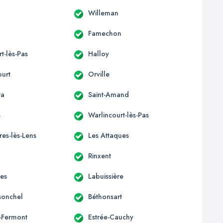
Willeman
Famechon
t-lès-Pas
Halloy
urt
Orville
ra
Saint-Amand
s
Warlincourt-lès-Pas
res-lès-Lens
Les Attaques
Rinxent
res
Labuissière
Monchel
Béthonsart
-Fermont
Estrée-Cauchy