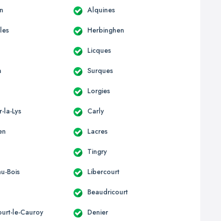
n
Alquines
les
Herbinghen
Licques
n
Surques
e
Lorgies
r-la-Lys
Carly
en
Lacres
Tingry
au-Bois
Libercourt
Beaudricourt
ourt-le-Cauroy
Denier