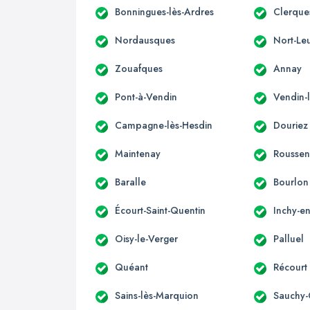
Bonningues-lès-Ardres
Clerque
Nordausques
Nort-Le
Zouafques
Annay
Pont-à-Vendin
Vendin-l
Campagne-lès-Hesdin
Douriez
Maintenay
Roussen
Baralle
Bourlon
Écourt-Saint-Quentin
Inchy-en
Oisy-le-Verger
Palluel
Quéant
Récourt
Sains-lès-Marquion
Sauchy