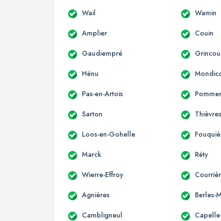
Wail
Wamin
Amplier
Couin
Gaudiempré
Grincour
Hénu
Mondico
Pas-en-Artois
Pomme
Sarton
Thièvre
Loos-en-Gohelle
Fouquiè
Marck
Réty
Wierre-Effroy
Courriè
Agnières
Berles-
Cambligneul
Capelle