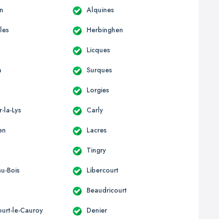
n
Alquines
les
Herbinghen
Licques
n
Surques
e
Lorgies
r-la-Lys
Carly
en
Lacres
Tingry
au-Bois
Libercourt
Beaudricourt
ourt-le-Cauroy
Denier