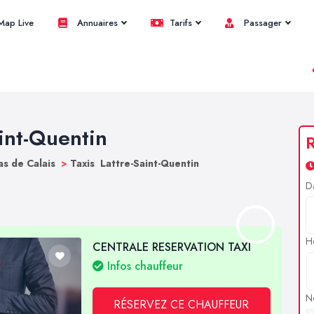
ap Live
Annuaires
Tarifs
Passager
aint-Quentin
R
as de Calais
>
Taxis Lattre-Saint-Quentin
D
H
CENTRALE RESERVATION TAXI
Infos chauffeur
N
RÉSERVEZ CE CHAUFFEUR