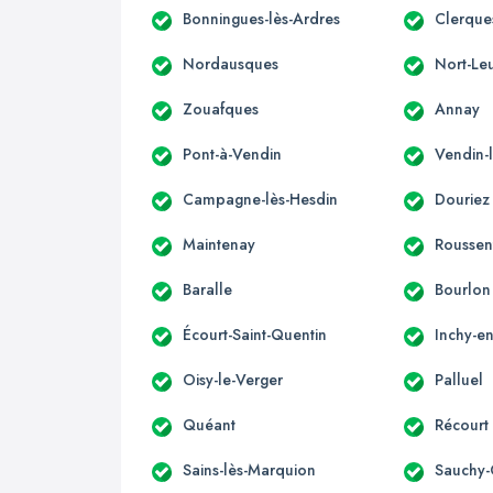
Bonningues-lès-Ardres
Clerque
Nordausques
Nort-Le
Zouafques
Annay
Pont-à-Vendin
Vendin-l
Campagne-lès-Hesdin
Douriez
Maintenay
Roussen
Baralle
Bourlon
Écourt-Saint-Quentin
Inchy-en
Oisy-le-Verger
Palluel
Quéant
Récourt
Sains-lès-Marquion
Sauchy