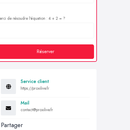
rci de résoudre l'équation : 4 + 2 = ?
Réserver
Service client
https://proxilive.fr
Mail
contact@proxilive.fr
Partager