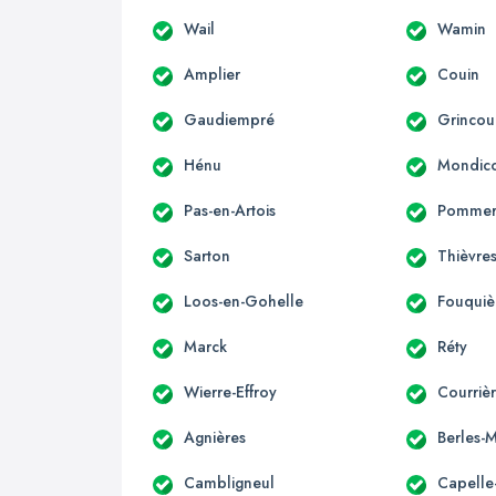
Wail
Wamin
Amplier
Couin
Gaudiempré
Grincour
Hénu
Mondico
Pas-en-Artois
Pomme
Sarton
Thièvre
Loos-en-Gohelle
Fouquiè
Marck
Réty
Wierre-Effroy
Courriè
Agnières
Berles-
Cambligneul
Capelle