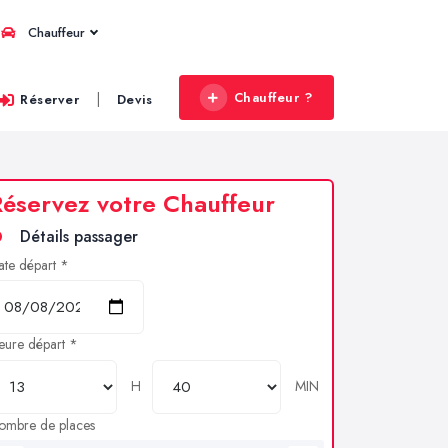
Chauffeur
Chauffeur ?
|
Réserver
Devis
éservez votre Chauffeur
Détails passager
ate départ *
eure départ *
H
MIN
ombre de places