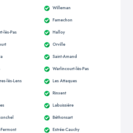
Willeman
Famechon
t-lès-Pas
Halloy
urt
Orville
ra
Saint-Amand
s
Warlincourt-lès-Pas
res-lès-Lens
Les Attaques
Rinxent
res
Labuissière
Monchel
Béthonsart
-Fermont
Estrée-Cauchy