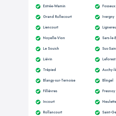
Estrée-Wamin
Fosseux
Grand Rullecourt
Ivergny
Liencourt
Lignereu
Noyelle-Vion
Sars-le-
Le Souich
Sus-Sain
Liévin
Leforest
Trépied
Auchy-l
Blangy-sur-Ternoise
Blingel
Fillièvres
Fresnoy
Incourt
Neulett
Rollancourt
Saint-G