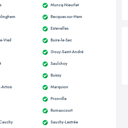
s
Muncq-Nieurlet
ulinghem
Recques-sur-Hem
Estevelles
e-Vieil
Buire-le-Sec
Gouy-Saint-André
t
Saulchoy
Buissy
-Artois
Marquion
Pronville
Rumaucourt
-Cauchy
Sauchy-Lestrée