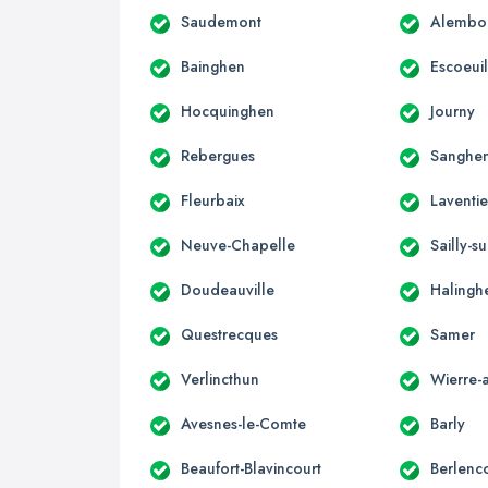
Saudemont
Alembo
Bainghen
Escoeuil
Hocquinghen
Journy
Rebergues
Sanghe
Fleurbaix
Laventi
Neuve-Chapelle
Sailly-su
Doudeauville
Halingh
Questrecques
Samer
Verlincthun
Wierre-
Avesnes-le-Comte
Barly
Beaufort-Blavincourt
Berlenc