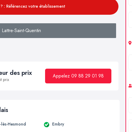
? : Référencez votre établissement
Lattre-Saint-Quentin
ur des prix
Appelez 09 88 29 01 98
t prix
lais
-lès-Hesmond
Embry