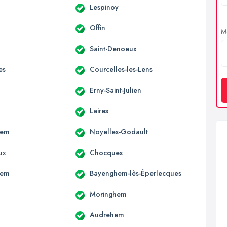
Lespinoy
a
Offin
Me
Saint-Denoeux
es
Courcelles-les-Lens
Erny-Saint-Julien
Laires
hem
Noyelles-Godault
ux
Chocques
hem
Bayenghem-lès-Éperlecques
Moringhem
Audrehem