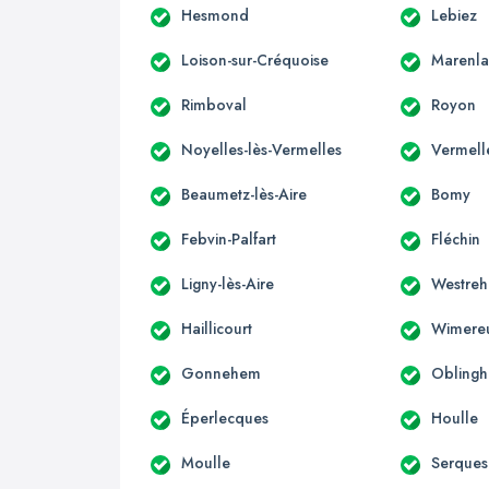
Hesmond
Lebiez
Loison-sur-Créquoise
Marenl
Rimboval
Royon
Noyelles-lès-Vermelles
Vermell
Beaumetz-lès-Aire
Bomy
Febvin-Palfart
Fléchin
Ligny-lès-Aire
Westre
Haillicourt
Wimere
Gonnehem
Obling
Éperlecques
Houlle
Moulle
Serques