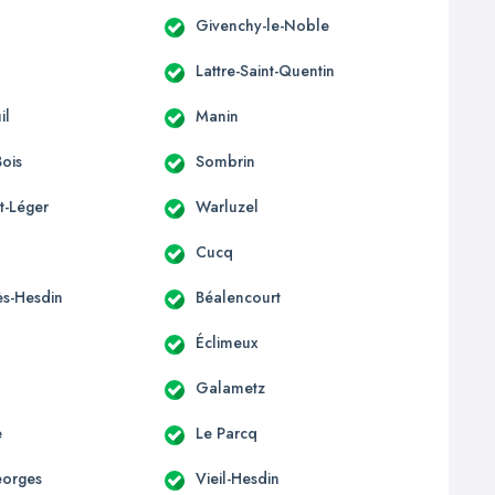
Givenchy-le-Noble
Lattre-Saint-Quentin
il
Manin
Bois
Sombrin
t-Léger
Warluzel
Cucq
ès-Hesdin
Béalencourt
Éclimeux
Galametz
e
Le Parcq
eorges
Vieil-Hesdin