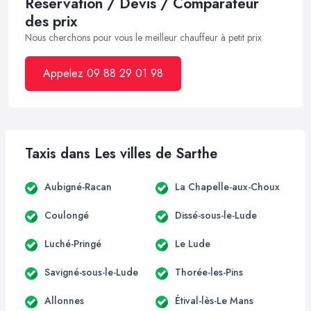
Réservation / Devis / Comparateur
des prix
Nous cherchons pour vous le meilleur chauffeur à petit prix
Appelez 09 88 29 01 98
Taxis dans Les villes de Sarthe
Aubigné-Racan
La Chapelle-aux-Choux
Coulongé
Dissé-sous-le-Lude
Luché-Pringé
Le Lude
Savigné-sous-le-Lude
Thorée-les-Pins
Allonnes
Étival-lès-Le Mans