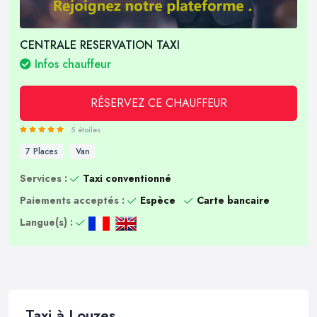
CENTRALE RESERVATION TAXI
Infos chauffeur
RÉSERVEZ CE CHAUFFEUR
5 étoiles
7 Places
Van
Services :
Taxi conventionné
Paiements acceptés :
Espèce
Carte bancaire
Langue(s) :
Taxi à Louzes