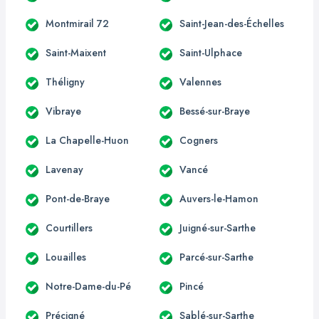
Montmirail 72
Saint-Jean-des-Échelles
Saint-Maixent
Saint-Ulphace
Théligny
Valennes
Vibraye
Bessé-sur-Braye
La Chapelle-Huon
Cogners
Lavenay
Vancé
Pont-de-Braye
Auvers-le-Hamon
Courtillers
Juigné-sur-Sarthe
Louailles
Parcé-sur-Sarthe
Notre-Dame-du-Pé
Pincé
Précigné
Sablé-sur-Sarthe