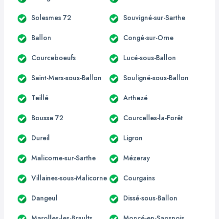
Solesmes 72
Souvigné-sur-Sarthe
Ballon
Congé-sur-Orne
Courceboeufs
Lucé-sous-Ballon
Saint-Mars-sous-Ballon
Souligné-sous-Ballon
Teillé
Arthezé
Bousse 72
Courcelles-la-Forêt
Dureil
Ligron
Malicorne-sur-Sarthe
Mézeray
Villaines-sous-Malicorne
Courgains
Dangeul
Dissé-sous-Ballon
Marolles-les-Braults
Moncé-en-Saosnois