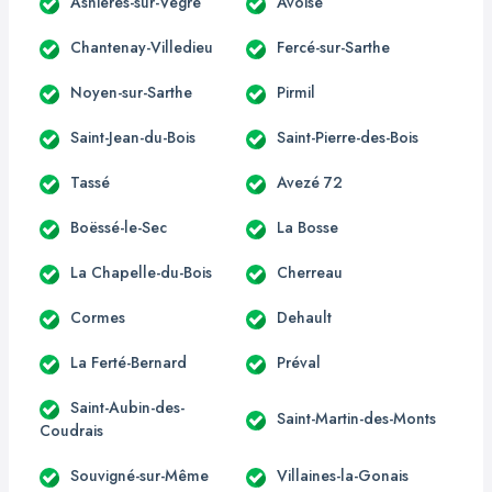
Asnières-sur-Vègre
Avoise
Chantenay-Villedieu
Fercé-sur-Sarthe
Noyen-sur-Sarthe
Pirmil
Saint-Jean-du-Bois
Saint-Pierre-des-Bois
Tassé
Avezé 72
Boëssé-le-Sec
La Bosse
La Chapelle-du-Bois
Cherreau
Cormes
Dehault
La Ferté-Bernard
Préval
Saint-Aubin-des-
Saint-Martin-des-Monts
Coudrais
Souvigné-sur-Même
Villaines-la-Gonais