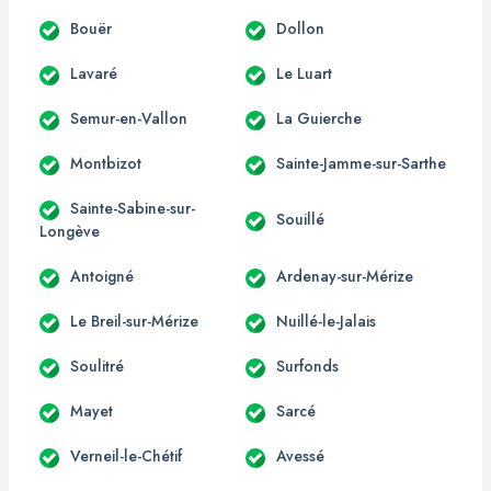
Bouër
Dollon
Lavaré
Le Luart
Semur-en-Vallon
La Guierche
Montbizot
Sainte-Jamme-sur-Sarthe
Sainte-Sabine-sur-
Souillé
Longève
Antoigné
Ardenay-sur-Mérize
Le Breil-sur-Mérize
Nuillé-le-Jalais
Soulitré
Surfonds
Mayet
Sarcé
Verneil-le-Chétif
Avessé