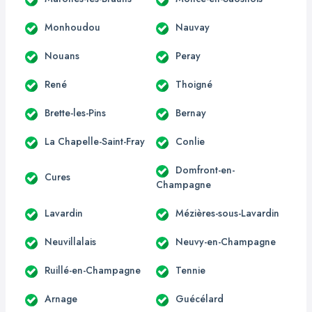
Monhoudou
Nauvay
Nouans
Peray
René
Thoigné
Brette-les-Pins
Bernay
La Chapelle-Saint-Fray
Conlie
Domfront-en-
Cures
Champagne
Lavardin
Mézières-sous-Lavardin
Neuvillalais
Neuvy-en-Champagne
Ruillé-en-Champagne
Tennie
Arnage
Guécélard