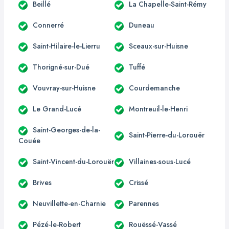
Beillé
La Chapelle-Saint-Rémy
Connerré
Duneau
Saint-Hilaire-le-Lierru
Sceaux-sur-Huisne
Thorigné-sur-Dué
Tuffé
Vouvray-sur-Huisne
Courdemanche
Le Grand-Lucé
Montreuil-le-Henri
Saint-Georges-de-la-
Saint-Pierre-du-Lorouër
Couée
Saint-Vincent-du-Lorouër
Villaines-sous-Lucé
Brives
Crissé
Neuvillette-en-Charnie
Parennes
Pézé-le-Robert
Rouëssé-Vassé