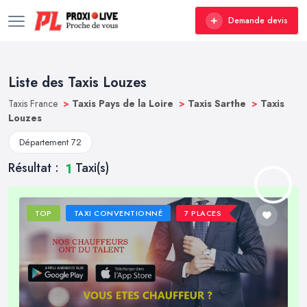
Demande devis
Liste des Taxis Louzes
Taxis France
>
Taxis Pays de la Loire
>
Taxis Sarthe
>
Taxis
Louzes
Département 72
Résultat :
Taxi(s)
1
TOP
TAXI CONVENTIONNÉ
7 PLACES