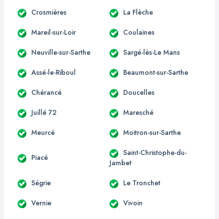
Crosmières
La Flèche
Mareil-sur-Loir
Coulaines
Neuville-sur-Sarthe
Sargé-lès-Le Mans
Assé-le-Riboul
Beaumont-sur-Sarthe
Chérancé
Doucelles
Juillé 72
Maresché
Meurcé
Moitron-sur-Sarthe
Saint-Christophe-du-
Piacé
Jambet
Ségrie
Le Tronchet
Vernie
Vivoin