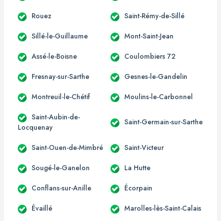
Rouez
Saint-Rémy-de-Sillé
Sillé-le-Guillaume
Mont-Saint-Jean
Assé-le-Boisne
Coulombiers 72
Fresnay-sur-Sarthe
Gesnes-le-Gandelin
Montreuil-le-Chétif
Moulins-le-Carbonnel
Saint-Aubin-de-
Saint-Germain-sur-Sarthe
Locquenay
Saint-Ouen-de-Mimbré
Saint-Victeur
Sougé-le-Ganelon
La Hutte
Conflans-sur-Anille
Écorpain
Évaillé
Marolles-lès-Saint-Calais