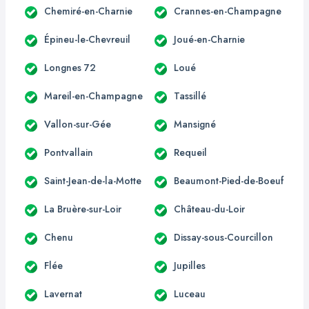
Chemiré-en-Charnie
Crannes-en-Champagne
Épineu-le-Chevreuil
Joué-en-Charnie
Longnes 72
Loué
Mareil-en-Champagne
Tassillé
Vallon-sur-Gée
Mansigné
Pontvallain
Requeil
Saint-Jean-de-la-Motte
Beaumont-Pied-de-Boeuf
La Bruère-sur-Loir
Château-du-Loir
Chenu
Dissay-sous-Courcillon
Flée
Jupilles
Lavernat
Luceau