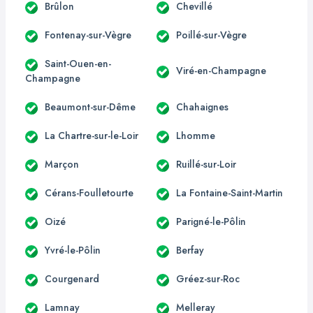
Brûlon
Chevillé
Fontenay-sur-Vègre
Poillé-sur-Vègre
Saint-Ouen-en-
Viré-en-Champagne
Champagne
Beaumont-sur-Dême
Chahaignes
La Chartre-sur-le-Loir
Lhomme
Marçon
Ruillé-sur-Loir
Cérans-Foulletourte
La Fontaine-Saint-Martin
Oizé
Parigné-le-Pôlin
Yvré-le-Pôlin
Berfay
Courgenard
Gréez-sur-Roc
Lamnay
Melleray