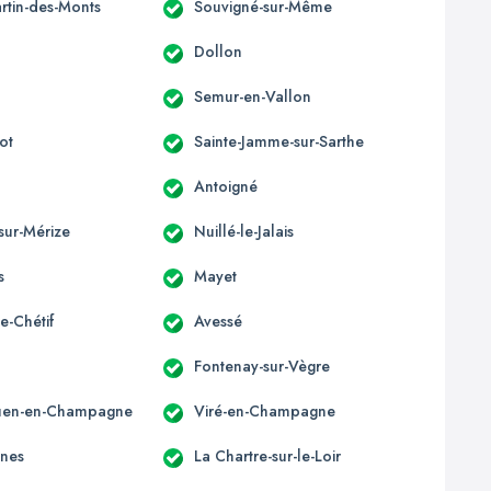
artin-des-Monts
Souvigné-sur-Même
Dollon
Semur-en-Vallon
ot
Sainte-Jamme-sur-Sarthe
Antoigné
-sur-Mérize
Nuillé-le-Jalais
s
Mayet
le-Chétif
Avessé
Fontenay-sur-Vègre
Ouen-en-Champagne
Viré-en-Champagne
nes
La Chartre-sur-le-Loir