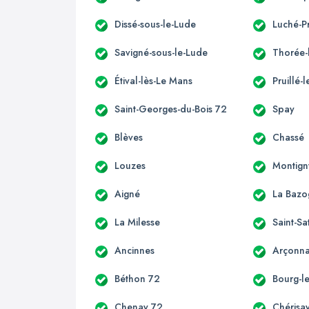
Dissé-sous-le-Lude
Luché-P
Savigné-sous-le-Lude
Thorée-l
Étival-lès-Le Mans
Pruillé-l
Saint-Georges-du-Bois 72
Spay
Blèves
Chassé
Louzes
Montign
Aigné
La Bazo
La Milesse
Saint-Sa
Ancinnes
Arçonn
Béthon 72
Bourg-le
Chenay 72
Chérisa