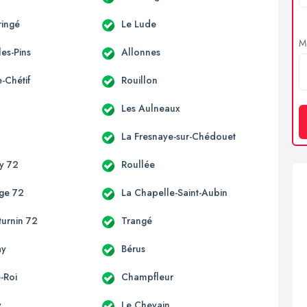
ringé
Le Lude
Me
es-Pins
Allonnes
e-Chétif
Rouillon
Les Aulneaux
La Fresnaye-sur-Chédouet
y 72
Roullée
ge 72
La Chapelle-Saint-Aubin
turnin 72
Trangé
ay
Bérus
-Roi
Champfleur
y
Le Chevain