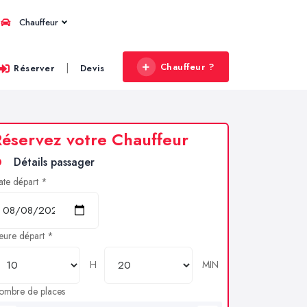
Chauffeur
Chauffeur ?
|
Réserver
Devis
éservez votre Chauffeur
Détails passager
ate départ *
eure départ *
H
MIN
ombre de places