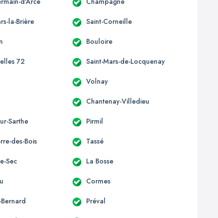
ermain-d'Arcé
Champagné
rs-la-Brière
Saint-Corneille
n
Bouloire
elles 72
Saint-Mars-de-Locquenay
Volnay
Chantenay-Villedieu
ur-Sarthe
Pirmil
erre-des-Bois
Tassé
le-Sec
La Bosse
u
Cormes
é-Bernard
Préval