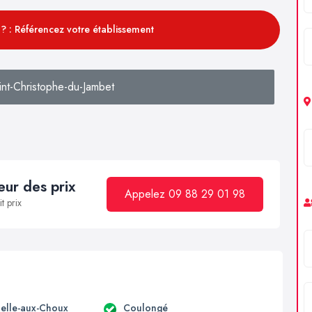
? : Référencez votre établissement
nt-Christophe-du-Jambet
ur des prix
Appelez 09 88 29 01 98
t prix
elle-aux-Choux
Coulongé