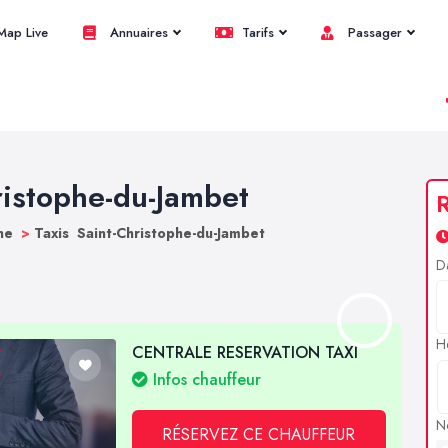
ap Live
Annuaires
Tarifs
Passager
ristophe-du-Jambet
R
the
>
Taxis Saint-Christophe-du-Jambet
D
H
CENTRALE RESERVATION TAXI
Infos chauffeur
N
RÉSERVEZ CE CHAUFFEUR