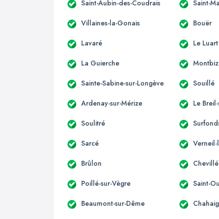
Saint-Aubin-des-Coudrais
Saint-M
Villaines-la-Gonais
Bouër
Lavaré
Le Luart
La Guierche
Montbiz
Sainte-Sabine-sur-Longève
Souillé
Ardenay-sur-Mérize
Le Breil
Soulitré
Surfond
Sarcé
Verneil-
Brûlon
Chevillé
Poillé-sur-Vègre
Saint-
Beaumont-sur-Dême
Chahaig