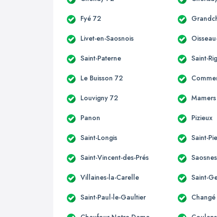
Fyé 72
Grandc
Livet-en-Saosnois
Oisseau-
Saint-Paterne
Saint-R
Le Buisson 72
Commer
Louvigny 72
Mamers
Panon
Pizieux
Saint-Longis
Saint-P
Saint-Vincent-des-Prés
Saosne
Villaines-la-Carelle
Saint-Ge
Saint-Paul-le-Gaultier
Changé
Chaufour-Notre-Dame
Coulans