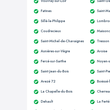
Vouvray-sur-Loir
Saint-G
Fatines
Saint-Ma
Sillé-le-Philippe
Lombro
Coudrecieux
Maisonc
Saint-Michel-de-Chavaignes
Tresson
Asnières-sur-Vègre
Avoise
Fercé-sur-Sarthe
Noyen-s
Saint-Jean-du-Bois
Saint-Pi
Avezé 72
Boëssé-
La Chapelle-du-Bois
Cherrea
Dehault
La Fert