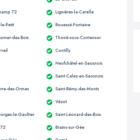
hamp 72
Lignières-la-Carelle
le-Petit
Rouessé-Fontaine
igomer-des-Bois
Thoiré-sous-Contensor
veil
Contilly
Neufchâtel-en-Saosnois
Saint-Calez-en-Saosnois
ierre-des-Ormes
Saint-Rémy-des-Monts
s
Vézot
orges-le-Gaultier
Saint-Léonard-des-Bois
 72
Brains-sur-Gée
-sur-Gée
Degré