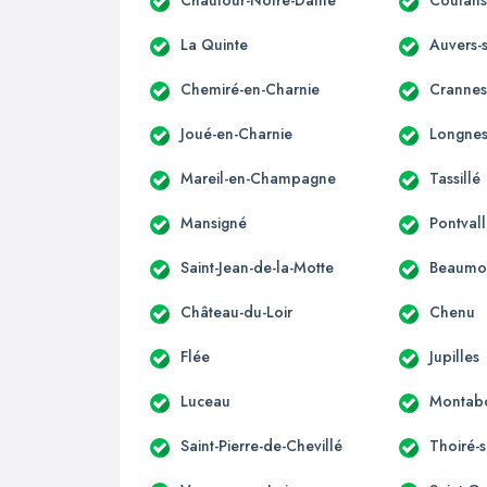
La Quinte
Auvers-
Chemiré-en-Charnie
Cranne
Joué-en-Charnie
Longnes
Mareil-en-Champagne
Tassillé
Mansigné
Pontvall
Saint-Jean-de-la-Motte
Beaumon
Château-du-Loir
Chenu
Flée
Jupilles
Luceau
Montab
Saint-Pierre-de-Chevillé
Thoiré-