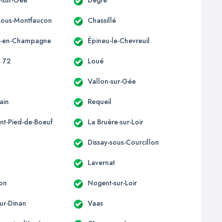
sous-Montfaucon
Chassillé
s-en-Champagne
Épineu-le-Chevreuil
 72
Loué
Vallon-sur-Gée
ain
Requeil
t-Pied-de-Boeuf
La Bruère-sur-Loir
Dissay-sous-Courcillon
Lavernat
on
Nogent-sur-Loir
sur-Dinan
Vaas