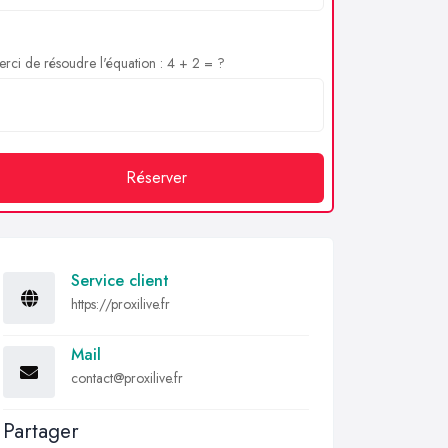
rci de résoudre l'équation : 4 + 2 = ?
Réserver
Service client
https://proxilive.fr
Mail
contact@proxilive.fr
Partager