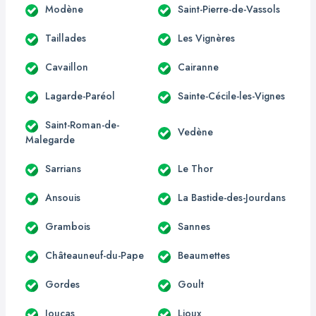
Modène
Saint-Pierre-de-Vassols
Taillades
Les Vignères
Cavaillon
Cairanne
Lagarde-Paréol
Sainte-Cécile-les-Vignes
Saint-Roman-de-
Vedène
Malegarde
Sarrians
Le Thor
Ansouis
La Bastide-des-Jourdans
Grambois
Sannes
Châteauneuf-du-Pape
Beaumettes
Gordes
Goult
Joucas
Lioux