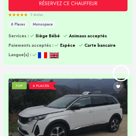
RÉSERVEZ CE CHAUFFEUR
5 étoiles
6 Places
Monospace
Services :
Siège Bébé
Animaux acceptés
Paiements acceptés :
Espèce
Carte bancaire
Langue(s) :
TOP
6 PLACES