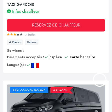
TAXI GARDOIS
Infos chauffeur
RÉSERVEZ CE CHAUFFEUR
3 étoiles
4 Places
Berline
Services :
Paiements acceptés :
Espèce
Carte bancaire
Langue(s) :
TAXI CONVENTIONNÉ
8 PLACES