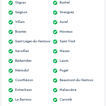
Gignac
Rustrel
Saignon
Sivergues
Villars
Aurel
Brantes
Monieux
Saint-Léger-du-Ventoux
Saint-Trinit
Savoillan
Mazan
Bédarrides
Lauris
Mérindol
Puget
Courthézon
Beaumont-du-Ventoux
Entrechaux
Malaucène
Le Barroux
Caromb