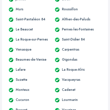
Murs
Roussillon
Saint-Pantaléon 84
Althen-des-Paluds
Le Beaucet
Pernes-les-Fontaines
La Roque-sur-Pernes
Saint-Didier 84
Venasque
Carpentras
Beaumes-de-Venise
Gigondas
Lafare
La Roque-Alric
Suzette
Vacqueyras
Monteux
Cadenet
Cucuron
Lourmarin
Puyvert
Vaugines