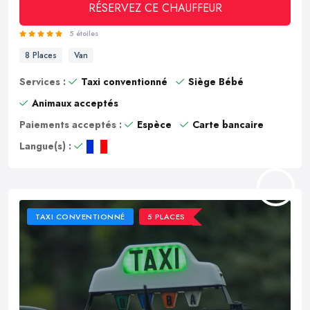
RÉSERVEZ CE CHAUFFEUR
5 étoiles
8 Places
Van
Services :
Taxi conventionné
Siège Bébé
Animaux acceptés
Paiements acceptés :
Espèce
Carte bancaire
Langue(s) :
TAXI CONVENTIONNÉ
5 PLACES