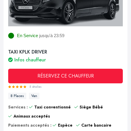
En Service
jusqu'à 23:59
TAXI KPLK DRIVER
Infos chauffeur
RÉSERVEZ CE CHAUFFEUR
5 étoiles
8 Places
Van
Services :
Taxi conventionné
Siège Bébé
Animaux acceptés
Paiements acceptés :
Espèce
Carte bancaire