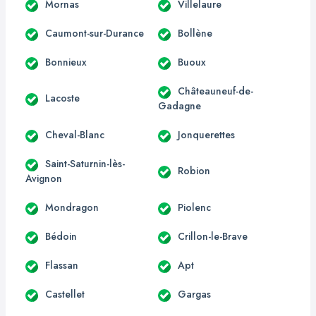
Mornas
Villelaure
Caumont-sur-Durance
Bollène
Bonnieux
Buoux
Châteauneuf-de-
Lacoste
Gadagne
Cheval-Blanc
Jonquerettes
Saint-Saturnin-lès-
Robion
Avignon
Mondragon
Piolenc
Bédoin
Crillon-le-Brave
Flassan
Apt
Castellet
Gargas