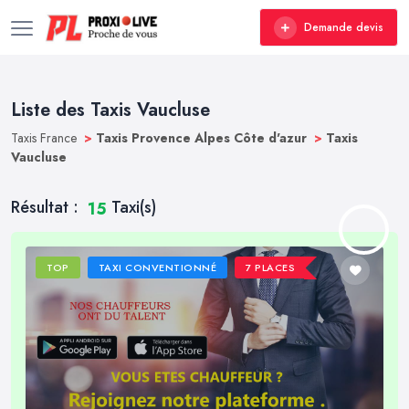
Demande devis
Liste des Taxis Vaucluse
Taxis France
>
Taxis Provence Alpes Côte d'azur
>
Taxis
Vaucluse
Résultat :
Taxi(s)
15
TOP
TAXI CONVENTIONNÉ
7 PLACES