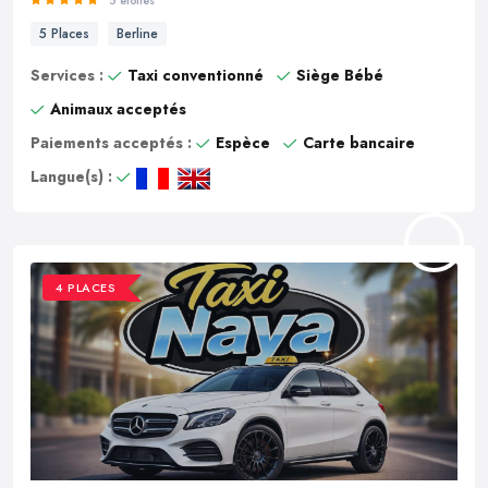
5 étoiles
5 Places
Berline
Services :
Taxi conventionné
Siège Bébé
Animaux acceptés
Paiements acceptés :
Espèce
Carte bancaire
Langue(s) :
4 PLACES