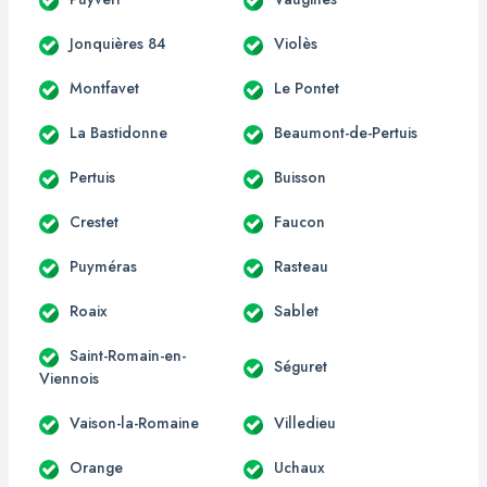
Jonquières 84
Violès
Montfavet
Le Pontet
La Bastidonne
Beaumont-de-Pertuis
Pertuis
Buisson
Crestet
Faucon
Puyméras
Rasteau
Roaix
Sablet
Saint-Romain-en-
Séguret
Viennois
Vaison-la-Romaine
Villedieu
Orange
Uchaux