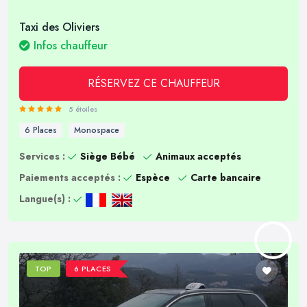
Taxi des Oliviers
Infos chauffeur
RÉSERVEZ CE CHAUFFEUR
5 étoiles
6 Places
Monospace
Services :
Siège Bébé
Animaux acceptés
Paiements acceptés :
Espèce
Carte bancaire
Langue(s) :
TOP
6 PLACES