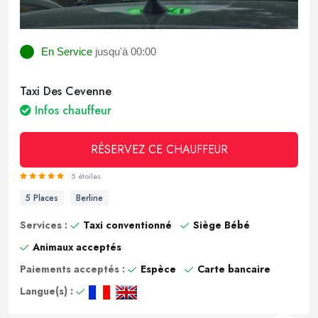
En Service
jusqu'à 00:00
Taxi Des Cevenne
Infos chauffeur
RÉSERVEZ CE CHAUFFEUR
5 étoiles
5 Places
Berline
Services :
Taxi conventionné
Siège Bébé
Animaux acceptés
Paiements acceptés :
Espèce
Carte bancaire
Langue(s) :