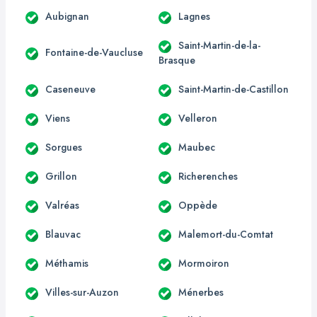
Aubignan
Lagnes
Saint-Martin-de-la-
Fontaine-de-Vaucluse
Brasque
Caseneuve
Saint-Martin-de-Castillon
Viens
Velleron
Sorgues
Maubec
Grillon
Richerenches
Valréas
Oppède
Blauvac
Malemort-du-Comtat
Méthamis
Mormoiron
Villes-sur-Auzon
Ménerbes