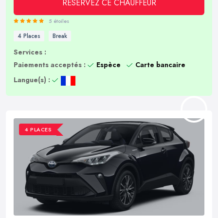
RÉSERVEZ CE CHAUFFEUR
5 étoiles
4 Places
Break
Services :
Paiements acceptés :
Espèce
Carte bancaire
Langue(s) :
4 PLACES