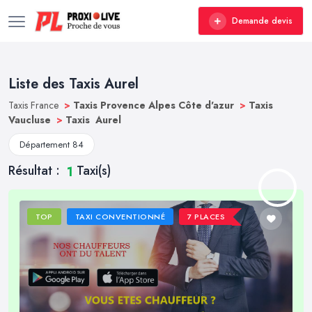
Demande devis
Liste des Taxis Aurel
Taxis France
>
Taxis Provence Alpes Côte d'azur
>
Taxis
Vaucluse
>
Taxis Aurel
Département 84
Résultat :
Taxi(s)
1
TOP
TAXI CONVENTIONNÉ
7 PLACES