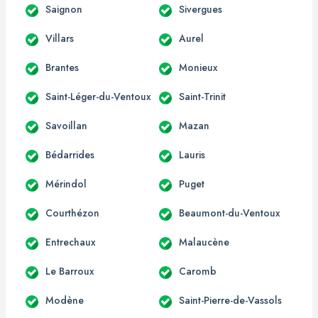
Saignon
Sivergues
Villars
Aurel
Brantes
Monieux
Saint-Léger-du-Ventoux
Saint-Trinit
Savoillan
Mazan
Bédarrides
Lauris
Mérindol
Puget
Courthézon
Beaumont-du-Ventoux
Entrechaux
Malaucène
Le Barroux
Caromb
Modène
Saint-Pierre-de-Vassols