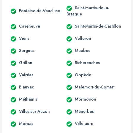
Saint-Martin-de-la-
Fontaine-de-Vaucluse
Brasque
Caseneuve
Saint-Martin-de-Castillon
Viens
Velleron
Sorgues
Maubec
Grillon
Richerenches
Valréas
Oppède
Blauvac
Malemort-du-Comtat
Méthamis
Mormoiron
Villes-sur-Auzon
Ménerbes
Mornas
Villelaure