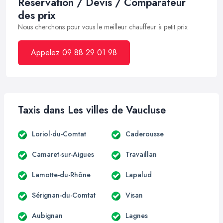
Réservation / Devis / Comparateur
des prix
Nous cherchons pour vous le meilleur chauffeur à petit prix
Appelez 09 88 29 01 98
Taxis dans Les villes de Vaucluse
Loriol-du-Comtat
Caderousse
Camaret-sur-Aigues
Travaillan
Lamotte-du-Rhône
Lapalud
Sérignan-du-Comtat
Visan
Aubignan
Lagnes