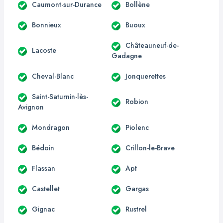
Caumont-sur-Durance
Bollène
Bonnieux
Buoux
Châteauneuf-de-
Lacoste
Gadagne
Cheval-Blanc
Jonquerettes
Saint-Saturnin-lès-
Robion
Avignon
Mondragon
Piolenc
Bédoin
Crillon-le-Brave
Flassan
Apt
Castellet
Gargas
Gignac
Rustrel