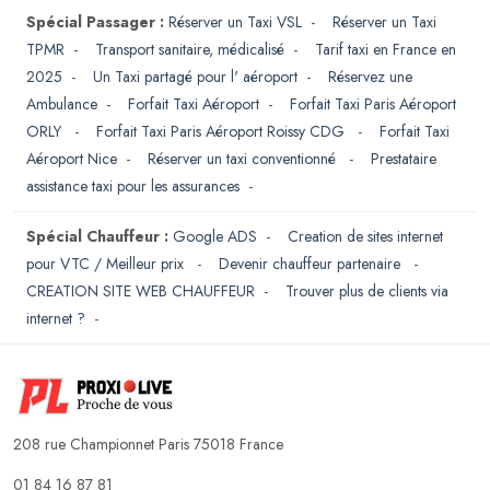
Spécial Passager :
Réserver un Taxi VSL
-
Réserver un Taxi
TPMR
-
Transport sanitaire, médicalisé
-
Tarif taxi en France en
2025
-
Un Taxi partagé pour l' aéroport
-
Réservez une
Ambulance
-
Forfait Taxi Aéroport
-
Forfait Taxi Paris Aéroport
ORLY
-
Forfait Taxi Paris Aéroport Roissy CDG
-
Forfait Taxi
Aéroport Nice
-
Réserver un taxi conventionné
-
Prestataire
assistance taxi pour les assurances
-
Spécial Chauffeur :
Google ADS
-
Creation de sites internet
pour VTC / Meilleur prix
-
Devenir chauffeur partenaire
-
CREATION SITE WEB CHAUFFEUR
-
Trouver plus de clients via
internet ?
-
208 rue Championnet Paris 75018 France
01 84 16 87 81