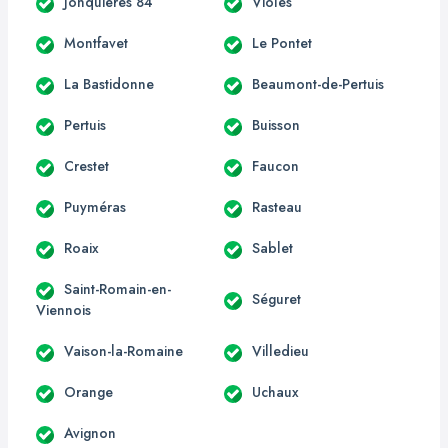
Jonquières 84
Violès
Montfavet
Le Pontet
La Bastidonne
Beaumont-de-Pertuis
Pertuis
Buisson
Crestet
Faucon
Puyméras
Rasteau
Roaix
Sablet
Saint-Romain-en-
Séguret
Viennois
Vaison-la-Romaine
Villedieu
Orange
Uchaux
Avignon