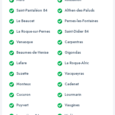
Saint-Pantaléon 84
Althen-des-Paluds
Le Beaucet
Pernes-les-Fontaines
La Roque-sur-Pernes
Saint-Didier 84
Venasque
Carpentras
Beaumes-de-Venise
Gigondas
Lafare
La Roque-Alric
Suzette
Vacqueyras
Monteux
Cadenet
Cucuron
Lourmarin
Puyvert
Vaugines