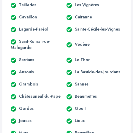
Taillades
Les Vignères
Cavaillon
Cairanne
Lagarde-Paréol
Sainte-Cécile-les-Vignes
Saint-Roman-de-
Vedène
Malegarde
Sarrians
Le Thor
Ansouis
La Bastide-des-Jourdans
Grambois
Sannes
Châteauneuf-du-Pape
Beaumettes
Gordes
Goult
Joucas
Lioux
Murs
Roussillon