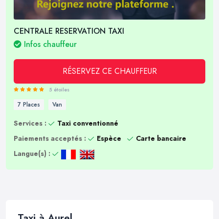
CENTRALE RESERVATION TAXI
Infos chauffeur
RÉSERVEZ CE CHAUFFEUR
5 étoiles
7 Places
Van
Services :
Taxi conventionné
Paiements acceptés :
Espèce
Carte bancaire
Langue(s) :
Taxi à Aurel