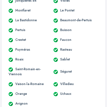
Jonquières 84
Violès
Montfavet
Le Pontet
La Bastidonne
Beaumont-de-Pertuis
Pertuis
Buisson
Crestet
Faucon
Puyméras
Rasteau
Roaix
Sablet
Saint-Romain-en-
Séguret
Viennois
Vaison-la-Romaine
Villedieu
Orange
Uchaux
Avignon