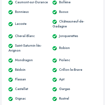
Caumont-sur-Durance
Bollène
Bonnieux
Buoux
Châteauneuf-de-
Lacoste
Gadagne
Cheval-Blanc
Jonquerettes
Saint-Saturnin-lès-
Robion
Avignon
Mondragon
Piolenc
Bédoin
Crillon-le-Brave
Flassan
Apt
Castellet
Gargas
Gignac
Rustrel