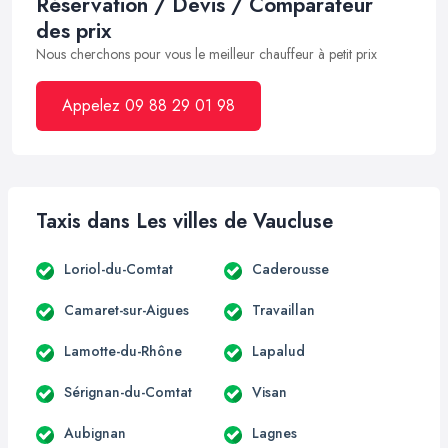
Réservation / Devis / Comparateur
des prix
Nous cherchons pour vous le meilleur chauffeur à petit prix
Appelez 09 88 29 01 98
Taxis dans Les villes de Vaucluse
Loriol-du-Comtat
Caderousse
Camaret-sur-Aigues
Travaillan
Lamotte-du-Rhône
Lapalud
Sérignan-du-Comtat
Visan
Aubignan
Lagnes