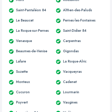
Saint-Pantaléon 84
Althen-des-Paluds
Le Beaucet
Pernes-les-Fontaines
La Roque-sur-Pernes
Saint-Didier 84
Venasque
Carpentras
Beaumes-de-Venise
Gigondas
Lafare
La Roque-Alric
Suzette
Vacqueyras
Monteux
Cadenet
Cucuron
Lourmarin
Puyvert
Vaugines