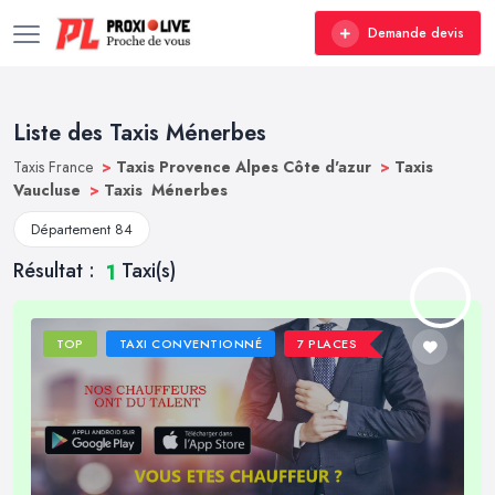
Demande devis
Liste des Taxis Ménerbes
Taxis France
>
Taxis Provence Alpes Côte d'azur
>
Taxis
Vaucluse
>
Taxis Ménerbes
Département 84
Résultat :
Taxi(s)
1
TOP
TAXI CONVENTIONNÉ
7 PLACES