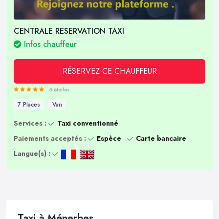
CENTRALE RESERVATION TAXI
Infos chauffeur
RÉSERVEZ CE CHAUFFEUR
5 étoiles
7 Places
Van
Services :
Taxi conventionné
Paiements acceptés :
Espèce
Carte bancaire
Langue(s) :
Taxi à Ménerbes