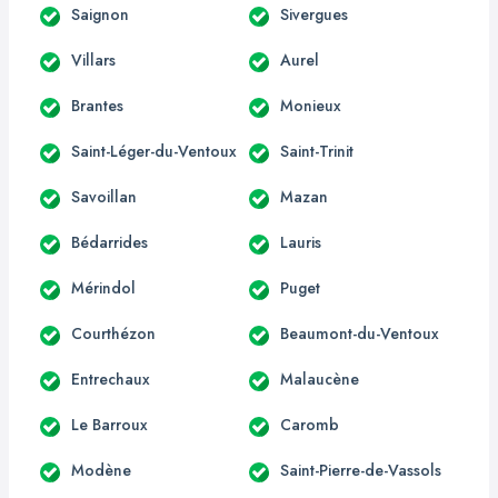
Saignon
Sivergues
Villars
Aurel
Brantes
Monieux
Saint-Léger-du-Ventoux
Saint-Trinit
Savoillan
Mazan
Bédarrides
Lauris
Mérindol
Puget
Courthézon
Beaumont-du-Ventoux
Entrechaux
Malaucène
Le Barroux
Caromb
Modène
Saint-Pierre-de-Vassols