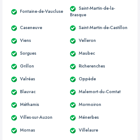
Saint-Martin-de-la-
Fontaine-de-Vaucluse
Brasque
Caseneuve
Saint-Martin-de-Castillon
Viens
Velleron
Sorgues
Maubec
Grillon
Richerenches
Valréas
Oppède
Blauvac
Malemort-du-Comtat
Méthamis
Mormoiron
Villes-sur-Auzon
Ménerbes
Mornas
Villelaure