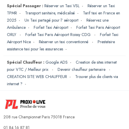
Spécial Passager :
Réserver un Taxi VSL
-
Réserver un Taxi
TPMR
-
Transport sanitaire, médicalisé
-
Tarif taxi en France en
2025
-
Un Taxi partagé pour l' aéroport
-
Réservez une
Ambulance
-
Forfait Taxi Aéroport
-
Forfait Taxi Paris Aéroport
ORLY
-
Forfait Taxi Paris Aéroport Roissy CDG
-
Forfait Taxi
Aéroport Nice
-
Réserver un taxi conventionné
-
Prestataire
assistance taxi pour les assurances
-
Spécial Chauffeur :
Google ADS
-
Creation de sites internet
pour VTC / Meilleur prix
-
Devenir chauffeur partenaire
-
CREATION SITE WEB CHAUFFEUR
-
Trouver plus de clients via
internet ?
-
208 rue Championnet Paris 75018 France
01 84 16 87 81