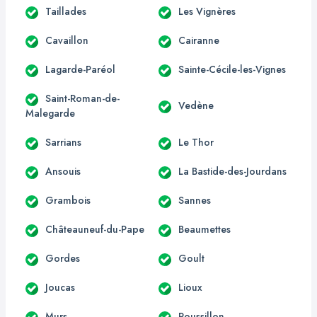
Taillades
Les Vignères
Cavaillon
Cairanne
Lagarde-Paréol
Sainte-Cécile-les-Vignes
Saint-Roman-de-
Vedène
Malegarde
Sarrians
Le Thor
Ansouis
La Bastide-des-Jourdans
Grambois
Sannes
Châteauneuf-du-Pape
Beaumettes
Gordes
Goult
Joucas
Lioux
Murs
Roussillon