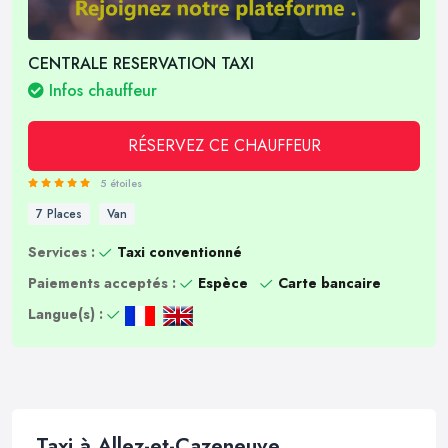
CENTRALE RESERVATION TAXI
Infos chauffeur
RÉSERVEZ CE CHAUFFEUR
5 étoiles
7 Places
Van
Services :
Taxi conventionné
Paiements acceptés :
Espèce
Carte bancaire
Langue(s) :
Taxi à Allez-et-Cazeneuve