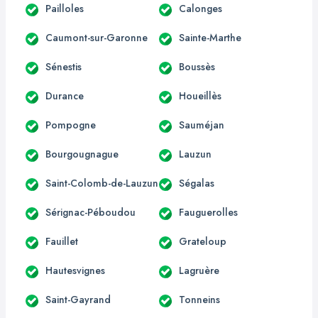
Pailloles
Calonges
Caumont-sur-Garonne
Sainte-Marthe
Sénestis
Boussès
Durance
Houeillès
Pompogne
Sauméjan
Bourgougnague
Lauzun
Saint-Colomb-de-Lauzun
Ségalas
Sérignac-Péboudou
Fauguerolles
Fauillet
Grateloup
Hautesvignes
Lagruère
Saint-Gayrand
Tonneins