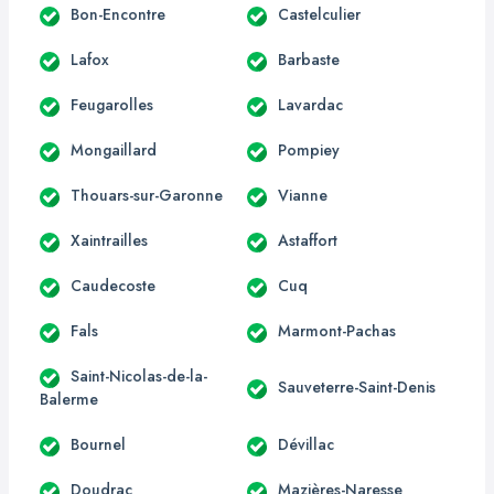
Bon-Encontre
Castelculier
Lafox
Barbaste
Feugarolles
Lavardac
Mongaillard
Pompiey
Thouars-sur-Garonne
Vianne
Xaintrailles
Astaffort
Caudecoste
Cuq
Fals
Marmont-Pachas
Saint-Nicolas-de-la-
Sauveterre-Saint-Denis
Balerme
Bournel
Dévillac
Doudrac
Mazières-Naresse