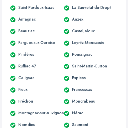
Saint-Pardoux-Isaac
La Sauvetat-du-Dropt
Antagnac
Anzex
Beauziac
Casteljaloux
Fargues-sur-Ourbise
Leyritz-Moncassin
Pindères
Poussignac
Ruffiac 47
Saint-Martin-Curton
Calignac
Espiens
Fieux
Francescas
Fréchou
Moncrabeau
Montagnac-sur-Auvignon
Nérac
Nomdieu
Saumont