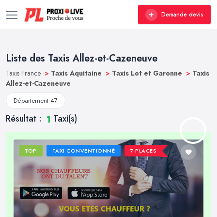
Demande devis
Liste des Taxis Allez-et-Cazeneuve
Taxis France
>
Taxis Aquitaine
>
Taxis Lot et Garonne
>
Taxis
Allez-et-Cazeneuve
Département 47
Résultat :
Taxi(s)
1
TOP
TAXI CONVENTIONNÉ
7 PLACES