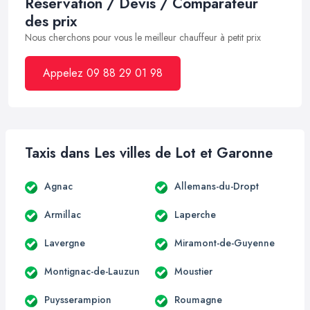
Réservation / Devis / Comparateur
des prix
Nous cherchons pour vous le meilleur chauffeur à petit prix
Appelez 09 88 29 01 98
Taxis dans Les villes de Lot et Garonne
Agnac
Allemans-du-Dropt
Armillac
Laperche
Lavergne
Miramont-de-Guyenne
Montignac-de-Lauzun
Moustier
Puysserampion
Roumagne