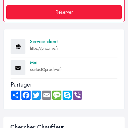
Réserver
Service client
https://proxilive.fr
Mail
contact@proxilive.fr
Partager
Share
Facebook
Twitter
Email
Message
Skype
Viber
Chercher Chauffeur