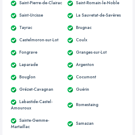
Saint-Pierre-de-Clairac
Saint-Romain-le-Noble
Saint-Urcisse
La Sauvetat-de-Savères
Tayrac
Brugnac
Castelmoron-sur-Lot
Coulx
Fongrave
Granges-sur-Lot
Laparade
Argenton
Bouglon
Cocumont
Grézet-Cavagnan
Guérin
Labastide-Castel-
Romestaing
Amouroux
Sainte-Gemme-
Samazan
Martaillac