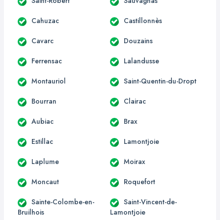
Saint-Robert
Sauvagnas
Cahuzac
Castillonnès
Cavarc
Douzains
Ferrensac
Lalandusse
Montauriol
Saint-Quentin-du-Dropt
Bourran
Clairac
Aubiac
Brax
Estillac
Lamontjoie
Laplume
Moirax
Moncaut
Roquefort
Sainte-Colombe-en-
Saint-Vincent-de-
Bruilhois
Lamontjoie