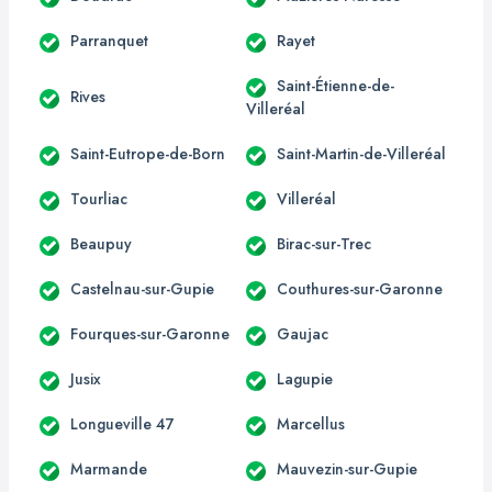
Parranquet
Rayet
Saint-Étienne-de-
Rives
Villeréal
Saint-Eutrope-de-Born
Saint-Martin-de-Villeréal
Tourliac
Villeréal
Beaupuy
Birac-sur-Trec
Castelnau-sur-Gupie
Couthures-sur-Garonne
Fourques-sur-Garonne
Gaujac
Jusix
Lagupie
Longueville 47
Marcellus
Marmande
Mauvezin-sur-Gupie