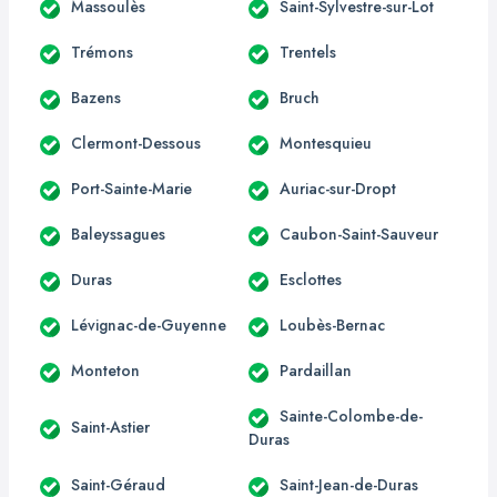
Massoulès
Saint-Sylvestre-sur-Lot
Trémons
Trentels
Bazens
Bruch
Clermont-Dessous
Montesquieu
Port-Sainte-Marie
Auriac-sur-Dropt
Baleyssagues
Caubon-Saint-Sauveur
Duras
Esclottes
Lévignac-de-Guyenne
Loubès-Bernac
Monteton
Pardaillan
Sainte-Colombe-de-
Saint-Astier
Duras
Saint-Géraud
Saint-Jean-de-Duras