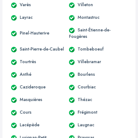
Varès
Villeton
Layrac
Montastruc
Saint-Étienne-de-
Pinel-Hauterive
Fougères
Saint-Pierre-de-Caubel
Tombeboeuf
Tourtrès
Villebramar
Anthé
Bourlens
Cazideroque
Courbiac
Masquières
Thézac
Cours
Frégimont
Lacépède
Laugnac
Lusignan-Petit
Prayssas