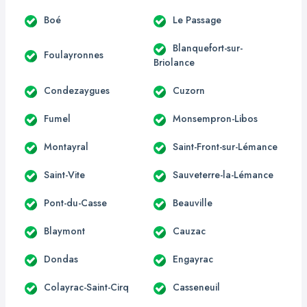
Boé
Le Passage
Blanquefort-sur-
Foulayronnes
Briolance
Condezaygues
Cuzorn
Fumel
Monsempron-Libos
Montayral
Saint-Front-sur-Lémance
Saint-Vite
Sauveterre-la-Lémance
Pont-du-Casse
Beauville
Blaymont
Cauzac
Dondas
Engayrac
Colayrac-Saint-Cirq
Casseneuil