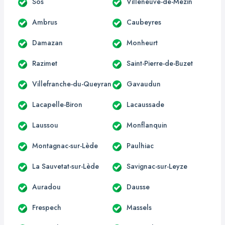
Sos
Villeneuve-de-Mézin
Ambrus
Caubeyres
Damazan
Monheurt
Razimet
Saint-Pierre-de-Buzet
Villefranche-du-Queyran
Gavaudun
Lacapelle-Biron
Lacaussade
Laussou
Monflanquin
Montagnac-sur-Lède
Paulhiac
La Sauvetat-sur-Lède
Savignac-sur-Leyze
Auradou
Dausse
Frespech
Massels