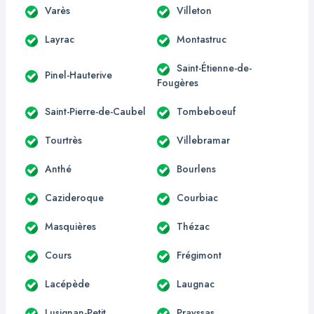
Varès
Villeton
Layrac
Montastruc
Saint-Étienne-de-
Pinel-Hauterive
Fougères
Saint-Pierre-de-Caubel
Tombeboeuf
Tourtrès
Villebramar
Anthé
Bourlens
Cazideroque
Courbiac
Masquières
Thézac
Cours
Frégimont
Lacépède
Laugnac
Lusignan-Petit
Prayssas