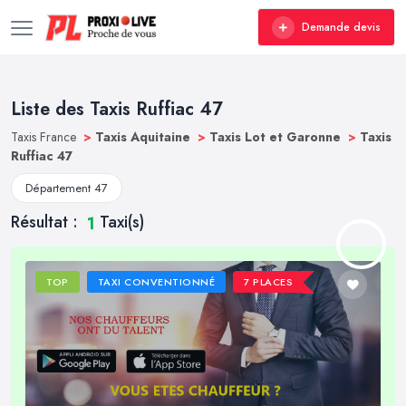
Demande devis
Liste des Taxis Ruffiac 47
Taxis France
>
Taxis Aquitaine
>
Taxis Lot et Garonne
>
Taxis
Ruffiac 47
Département 47
Résultat :
Taxi(s)
1
TOP
TAXI CONVENTIONNÉ
7 PLACES