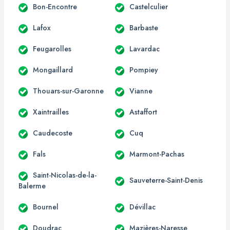
Bon-Encontre
Castelculier
Lafox
Barbaste
Feugarolles
Lavardac
Mongaillard
Pompiey
Thouars-sur-Garonne
Vianne
Xaintrailles
Astaffort
Caudecoste
Cuq
Fals
Marmont-Pachas
Saint-Nicolas-de-la-
Sauveterre-Saint-Denis
Balerme
Bournel
Dévillac
Doudrac
Mazières-Naresse