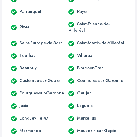
Parranquet
Rayet
Saint-Étienne-de-
Rives
Villeréal
Saint-Eutrope-de-Born
Saint-Martin-de-Villeréal
Tourliac
Villeréal
Beaupuy
Birac-sur-Trec
Castelnau-sur-Gupie
Couthures-sur-Garonne
Fourques-sur-Garonne
Gaujac
Jusix
Lagupie
Longueville 47
Marcellus
Marmande
Mauvezin-sur-Gupie