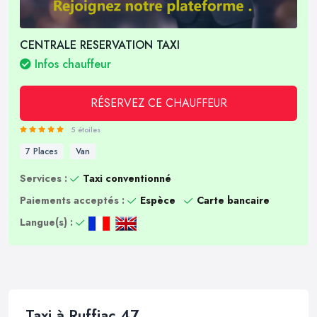
CENTRALE RESERVATION TAXI
Infos chauffeur
RÉSERVEZ CE CHAUFFEUR
5 étoiles
7 Places
Van
Services :
Taxi conventionné
Paiements acceptés :
Espèce
Carte bancaire
Langue(s) :
Taxi à Ruffiac 47