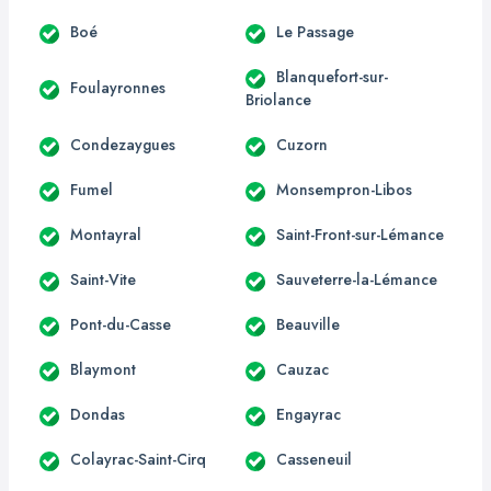
Boé
Le Passage
Blanquefort-sur-
Foulayronnes
Briolance
Condezaygues
Cuzorn
Fumel
Monsempron-Libos
Montayral
Saint-Front-sur-Lémance
Saint-Vite
Sauveterre-la-Lémance
Pont-du-Casse
Beauville
Blaymont
Cauzac
Dondas
Engayrac
Colayrac-Saint-Cirq
Casseneuil