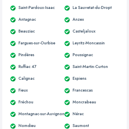
Saint-Pardoux-Isaac
La Sauvetat-du-Dropt
Antagnac
Anzex
Beauziac
Casteljaloux
Fargues-sur-Ourbise
Leyritz-Moncassin
Pindères
Poussignac
Ruffiac 47
Saint-Martin-Curton
Calignac
Espiens
Fieux
Francescas
Fréchou
Moncrabeau
Montagnac-sur-Auvignon
Nérac
Nomdieu
Saumont