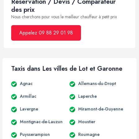
Réservation / Devis / Comparateur
des prix
Nous cherchons pour vous le meilleur chauffeur à petit prix
Appelez 09 88 29 01 98
Taxis dans Les villes de Lot et Garonne
Agnac
Allemans-du-Dropt
Armillac
Laperche
Lavergne
Miramont-de-Guyenne
Montignac-de-Lauzun
Moustier
Puysserampion
Roumagne