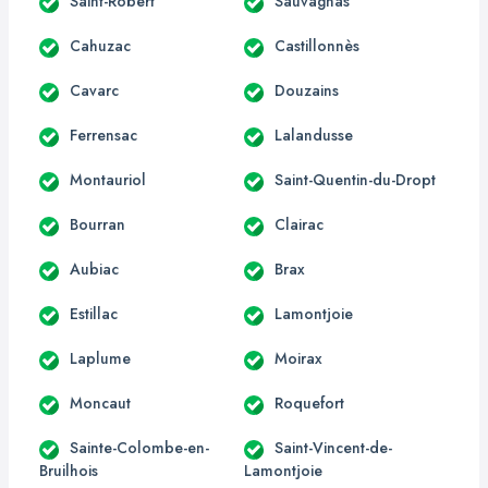
Saint-Robert
Sauvagnas
Cahuzac
Castillonnès
Cavarc
Douzains
Ferrensac
Lalandusse
Montauriol
Saint-Quentin-du-Dropt
Bourran
Clairac
Aubiac
Brax
Estillac
Lamontjoie
Laplume
Moirax
Moncaut
Roquefort
Sainte-Colombe-en-
Saint-Vincent-de-
Bruilhois
Lamontjoie