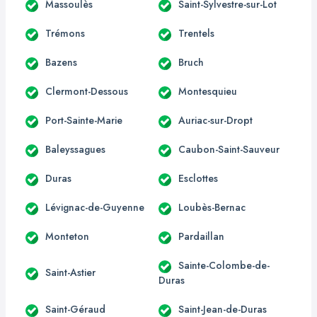
Massoulès
Saint-Sylvestre-sur-Lot
Trémons
Trentels
Bazens
Bruch
Clermont-Dessous
Montesquieu
Port-Sainte-Marie
Auriac-sur-Dropt
Baleyssagues
Caubon-Saint-Sauveur
Duras
Esclottes
Lévignac-de-Guyenne
Loubès-Bernac
Monteton
Pardaillan
Sainte-Colombe-de-
Saint-Astier
Duras
Saint-Géraud
Saint-Jean-de-Duras