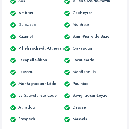
Sos
Villeneuve-de-Mézin
Ambrus
Caubeyres
Damazan
Monheurt
Razimet
Saint-Pierre-de-Buzet
Villefranche-du-Queyran
Gavaudun
Lacapelle-Biron
Lacaussade
Laussou
Monflanquin
Montagnac-sur-Lède
Paulhiac
La Sauvetat-sur-Lède
Savignac-sur-Leyze
Auradou
Dausse
Frespech
Massels