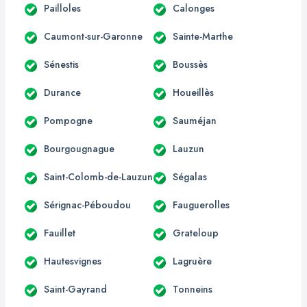
Pailloles
Calonges
Caumont-sur-Garonne
Sainte-Marthe
Sénestis
Boussès
Durance
Houeillès
Pompogne
Sauméjan
Bourgougnague
Lauzun
Saint-Colomb-de-Lauzun
Ségalas
Sérignac-Péboudou
Fauguerolles
Fauillet
Grateloup
Hautesvignes
Lagruère
Saint-Gayrand
Tonneins