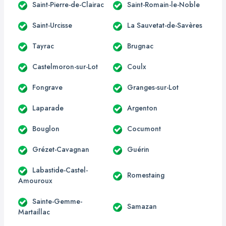
Saint-Pierre-de-Clairac
Saint-Romain-le-Noble
Saint-Urcisse
La Sauvetat-de-Savères
Tayrac
Brugnac
Castelmoron-sur-Lot
Coulx
Fongrave
Granges-sur-Lot
Laparade
Argenton
Bouglon
Cocumont
Grézet-Cavagnan
Guérin
Labastide-Castel-
Romestaing
Amouroux
Sainte-Gemme-
Samazan
Martaillac