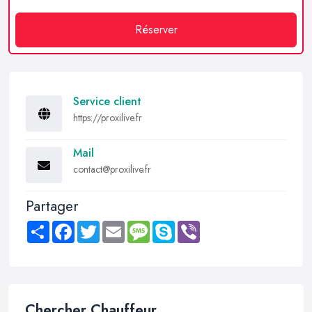
Réserver
Service client
https://proxilive.fr
Mail
contact@proxilive.fr
Partager
Share
Facebook
Twitter
Email
Message
Skype
Viber
Chercher Chauffeur