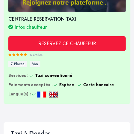
CENTRALE RESERVATION TAXI
Infos chauffeur
RÉSERVEZ CE CHAUFFEUR
5 étoiles
7 Places
Van
Services :
Taxi conventionné
Paiements acceptés :
Espèce
Carte bancaire
Langue(s) :
Taxi à Dondas