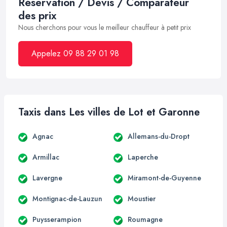
Réservation / Devis / Comparateur
des prix
Nous cherchons pour vous le meilleur chauffeur à petit prix
Appelez 09 88 29 01 98
Taxis dans Les villes de Lot et Garonne
Agnac
Allemans-du-Dropt
Armillac
Laperche
Lavergne
Miramont-de-Guyenne
Montignac-de-Lauzun
Moustier
Puysserampion
Roumagne