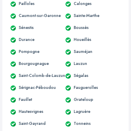
Pailloles
Calonges
Caumont-sur-Garonne
Sainte-Marthe
Sénestis
Boussès
Durance
Houeillès
Pompogne
Sauméjan
Bourgougnague
Lauzun
Saint-Colomb-de-Lauzun
Ségalas
Sérignac-Péboudou
Fauguerolles
Fauillet
Grateloup
Hautesvignes
Lagruère
Saint-Gayrand
Tonneins