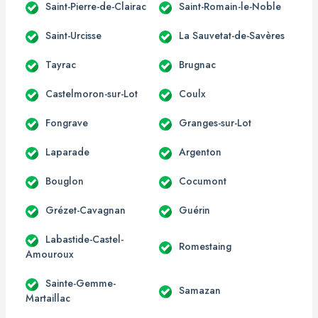
Saint-Pierre-de-Clairac
Saint-Romain-le-Noble
Saint-Urcisse
La Sauvetat-de-Savères
Tayrac
Brugnac
Castelmoron-sur-Lot
Coulx
Fongrave
Granges-sur-Lot
Laparade
Argenton
Bouglon
Cocumont
Grézet-Cavagnan
Guérin
Labastide-Castel-
Romestaing
Amouroux
Sainte-Gemme-
Samazan
Martaillac