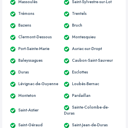
Massoulès
Saint-Sylvestre-sur-Lot
Trémons
Trentels
Bazens
Bruch
Clermont-Dessous
Montesquieu
Port-Sainte-Marie
Auriac-sur-Dropt
Baleyssagues
Caubon-Saint-Sauveur
Duras
Esclottes
Lévignac-de-Guyenne
Loubès-Bernac
Monteton
Pardaillan
Sainte-Colombe-de-
Saint-Astier
Duras
Saint-Géraud
Saint-Jean-de-Duras