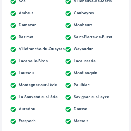
Sos
Villeneuve-de-Mézin
Ambrus
Caubeyres
Damazan
Monheurt
Razimet
Saint-Pierre-de-Buzet
Villefranche-du-Queyran
Gavaudun
Lacapelle-Biron
Lacaussade
Laussou
Monflanquin
Montagnac-sur-Lède
Paulhiac
La Sauvetat-sur-Lède
Savignac-sur-Leyze
Auradou
Dausse
Frespech
Massels