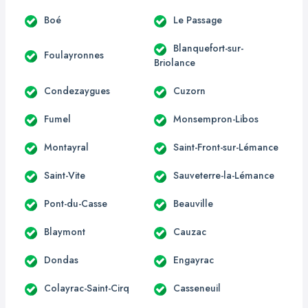
Boé
Le Passage
Blanquefort-sur-
Foulayronnes
Briolance
Condezaygues
Cuzorn
Fumel
Monsempron-Libos
Montayral
Saint-Front-sur-Lémance
Saint-Vite
Sauveterre-la-Lémance
Pont-du-Casse
Beauville
Blaymont
Cauzac
Dondas
Engayrac
Colayrac-Saint-Cirq
Casseneuil