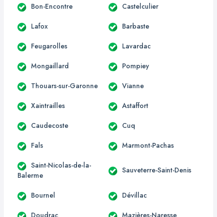
Bon-Encontre
Castelculier
Lafox
Barbaste
Feugarolles
Lavardac
Mongaillard
Pompiey
Thouars-sur-Garonne
Vianne
Xaintrailles
Astaffort
Caudecoste
Cuq
Fals
Marmont-Pachas
Saint-Nicolas-de-la-
Sauveterre-Saint-Denis
Balerme
Bournel
Dévillac
Doudrac
Mazières-Naresse