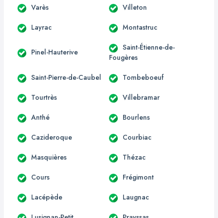
Varès
Villeton
Layrac
Montastruc
Saint-Étienne-de-
Pinel-Hauterive
Fougères
Saint-Pierre-de-Caubel
Tombeboeuf
Tourtrès
Villebramar
Anthé
Bourlens
Cazideroque
Courbiac
Masquières
Thézac
Cours
Frégimont
Lacépède
Laugnac
Lusignan-Petit
Prayssas