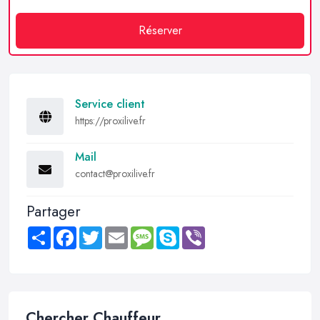
Réserver
Service client
https://proxilive.fr
Mail
contact@proxilive.fr
Partager
Share
Facebook
Twitter
Email
Message
Skype
Viber
Chercher Chauffeur