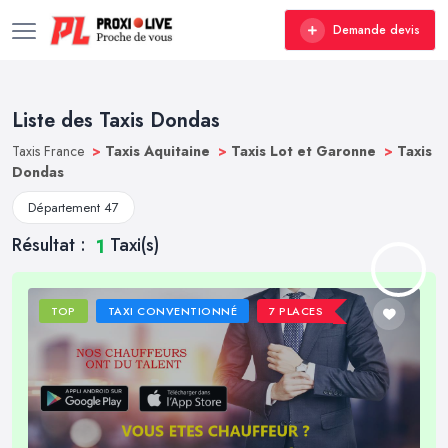
Demande devis
Liste des Taxis Dondas
Taxis France
>
Taxis Aquitaine
>
Taxis Lot et Garonne
>
Taxis
Dondas
Département 47
Résultat :
Taxi(s)
1
TOP
TAXI CONVENTIONNÉ
7 PLACES