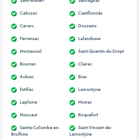
Saint-Robert
Sauvagnas
Cahuzac
Castillonnès
Cavarc
Douzains
Ferrensac
Lalandusse
Montauriol
Saint-Quentin-du-Dropt
Bourran
Clairac
Aubiac
Brax
Estillac
Lamontjoie
Laplume
Moirax
Moncaut
Roquefort
Sainte-Colombe-en-
Saint-Vincent-de-
Bruilhois
Lamontjoie