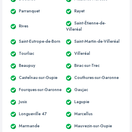
Parranquet
Rayet
Saint-Étienne-de-
Rives
Villeréal
Saint-Eutrope-de-Born
Saint-Martin-de-Villeréal
Tourliac
Villeréal
Beaupuy
Birac-sur-Trec
Castelnau-sur-Gupie
Couthures-sur-Garonne
Fourques-sur-Garonne
Gaujac
Jusix
Lagupie
Longueville 47
Marcellus
Marmande
Mauvezin-sur-Gupie