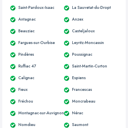
Saint-Pardoux-Isaac
La Sauvetat-du-Dropt
Antagnac
Anzex
Beauziac
Casteljaloux
Fargues-sur-Ourbise
Leyritz-Moncassin
Pindères
Poussignac
Ruffiac 47
Saint-Martin-Curton
Calignac
Espiens
Fieux
Francescas
Fréchou
Moncrabeau
Montagnac-sur-Auvignon
Nérac
Nomdieu
Saumont