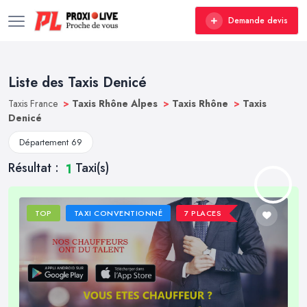
Demande devis
Liste des Taxis Denicé
Taxis France
>
Taxis Rhône Alpes
>
Taxis Rhône
>
Taxis
Denicé
Département 69
Résultat :
Taxi(s)
1
TOP
TAXI CONVENTIONNÉ
7 PLACES