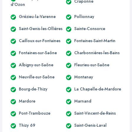
Craponne
d'Ozon
Grézieu-la-Varenne
Pollionnay
Saint-Genis-les-Ollières
Sainte-Consorce
Cailloux-sur-Fontaines
Fontaines-Saint-Martin
Fontaines-sur-Saône
Charbonnières-les-Bains
Albigny-sur-Saône
Fleurieu-sur-Saône
Neuville-sur-Saône
Montanay
Bourg-de-Thizy
La Chapelle-de-Mardore
Mardore
Marnand
Pont-Trambouze
Saint-Vincent-de-Reins
Thizy 69
Saint-Genis-Laval