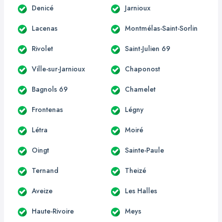
Denicé
Jarnioux
Lacenas
Montmélas-Saint-Sorlin
Rivolet
Saint-Julien 69
Ville-sur-Jarnioux
Chaponost
Bagnols 69
Chamelet
Frontenas
Légny
Létra
Moiré
Oingt
Sainte-Paule
Ternand
Theizé
Aveize
Les Halles
Haute-Rivoire
Meys