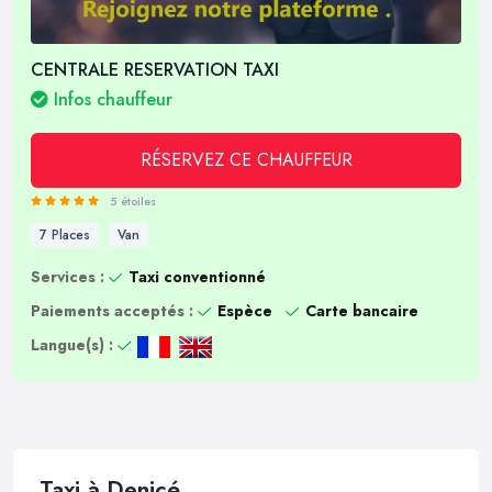
CENTRALE RESERVATION TAXI
Infos chauffeur
RÉSERVEZ CE CHAUFFEUR
5 étoiles
7 Places
Van
Services :
Taxi conventionné
Paiements acceptés :
Espèce
Carte bancaire
Langue(s) :
Taxi à Denicé