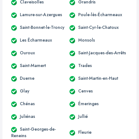
Claveisolles
Grandris
Lamure-sur-Azergues
Poule-lès-Écharmeaux
Saint-Bonnet-le-Troncy
Saint-Cyr-le-Chatoux
Les Écharmeaux
Monsols
Ouroux
Saint-Jacques-des-Arrêts
Saint-Mamert
Trades
Duerne
Saint-Martin-en-Haut
Glay
Cenves
Chénas
Émeringes
Juliénas
Jullié
Saint-Georges-de-
Fleurie
Reneins