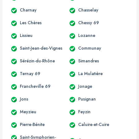
Charnay
Chasselay
Les Chères
Chessy 69
Lissieu
Lozanne
Saint-Jean-des-Vignes
Communay
Sérézin-du-Rhône
Simandres
Ternay 69
La Mulatière
Francheville 69
Jonage
Jons
Pusignan
Meyzieu
Feyzin
Pierre-Bénite
Caluire-et-Cuire
Saint-Symphorien-