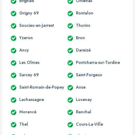
Brignais
Orliénas
Grigny 69
Rontalon
Soucieu-en-Jarrest
Thurins
Yzeron
Bron
Ancy
Dareizé
Les Olmes
Pontcharra-sur-Turdine
Sarcey 69
Saint-Forgeux
Saint-Romain-de-Popey
Anse
Lachassagne
Lucenay
Morancé
Ranchal
Thel
Cours-La-Ville