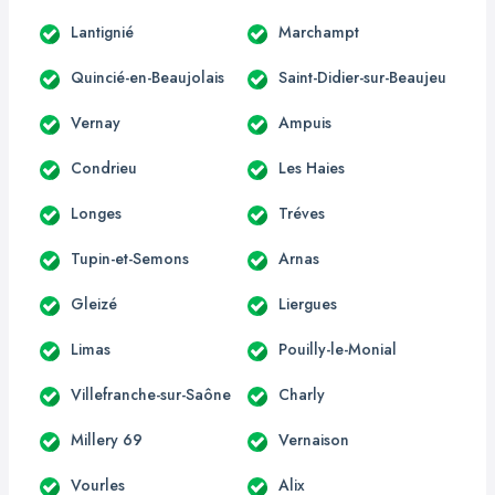
Lantignié
Marchampt
Quincié-en-Beaujolais
Saint-Didier-sur-Beaujeu
Vernay
Ampuis
Condrieu
Les Haies
Longes
Tréves
Tupin-et-Semons
Arnas
Gleizé
Liergues
Limas
Pouilly-le-Monial
Villefranche-sur-Saône
Charly
Millery 69
Vernaison
Vourles
Alix