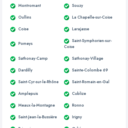
Montromant
Souzy
Oullins
La Chapelle-sur-Coise
Coise
Larajasse
Saint-Symphorien-sur-
Pomeys
Coise
Sathonay-Camp
Sathonay-Village
Dardilly
Sainte-Colombe 69
Saint-Cyr-sur-le-Rhône
Saint-Romain-en-Gal
Amplepuis
Cublize
Meaux-la-Montagne
Ronno
Saint-Jean-la-Bussière
Irigny