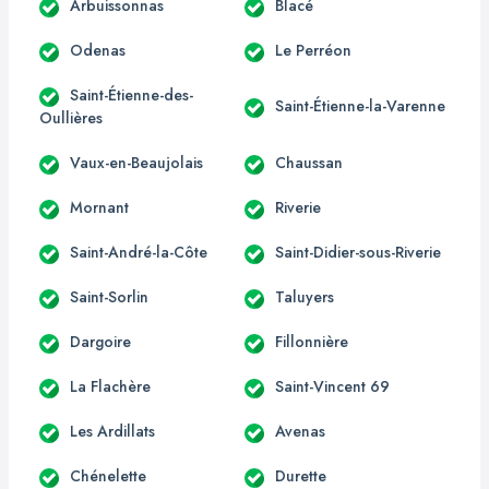
Arbuissonnas
Blacé
Odenas
Le Perréon
Saint-Étienne-des-
Saint-Étienne-la-Varenne
Oullières
Vaux-en-Beaujolais
Chaussan
Mornant
Riverie
Saint-André-la-Côte
Saint-Didier-sous-Riverie
Saint-Sorlin
Taluyers
Dargoire
Fillonnière
La Flachère
Saint-Vincent 69
Les Ardillats
Avenas
Chénelette
Durette