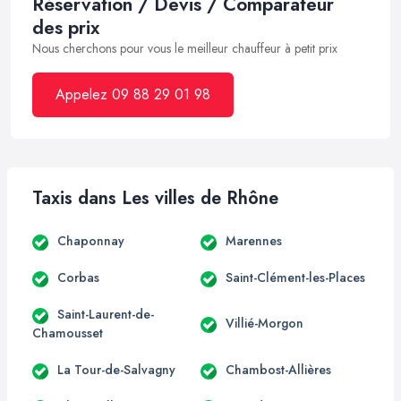
Réservation / Devis / Comparateur
des prix
Nous cherchons pour vous le meilleur chauffeur à petit prix
Appelez 09 88 29 01 98
Taxis dans Les villes de Rhône
Chaponnay
Marennes
Corbas
Saint-Clément-les-Places
Saint-Laurent-de-
Villié-Morgon
Chamousset
La Tour-de-Salvagny
Chambost-Allières