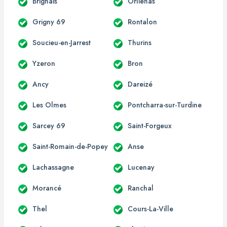
Brignais
Orliénas
Grigny 69
Rontalon
Soucieu-en-Jarrest
Thurins
Yzeron
Bron
Ancy
Dareizé
Les Olmes
Pontcharra-sur-Turdine
Sarcey 69
Saint-Forgeux
Saint-Romain-de-Popey
Anse
Lachassagne
Lucenay
Morancé
Ranchal
Thel
Cours-La-Ville