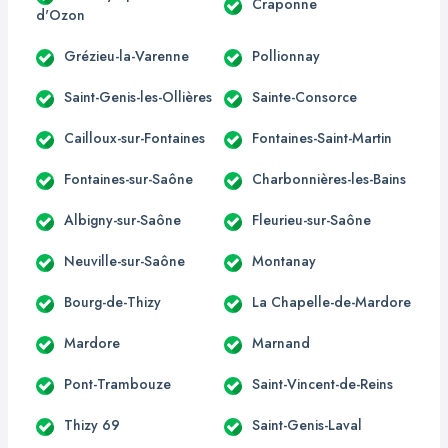
Craponne
d'Ozon
Grézieu-la-Varenne
Pollionnay
Saint-Genis-les-Ollières
Sainte-Consorce
Cailloux-sur-Fontaines
Fontaines-Saint-Martin
Fontaines-sur-Saône
Charbonnières-les-Bains
Albigny-sur-Saône
Fleurieu-sur-Saône
Neuville-sur-Saône
Montanay
Bourg-de-Thizy
La Chapelle-de-Mardore
Mardore
Marnand
Pont-Trambouze
Saint-Vincent-de-Reins
Thizy 69
Saint-Genis-Laval