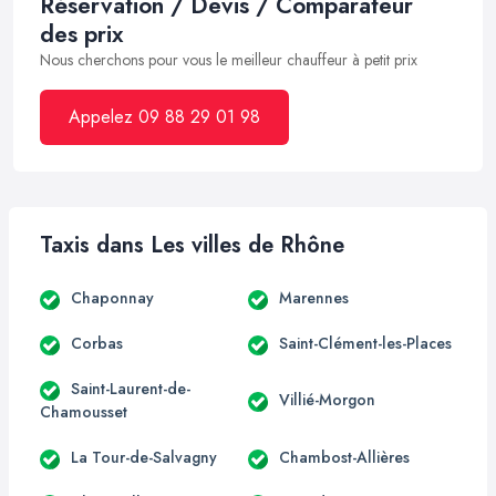
Réservation / Devis / Comparateur
des prix
Nous cherchons pour vous le meilleur chauffeur à petit prix
Appelez 09 88 29 01 98
Taxis dans Les villes de Rhône
Chaponnay
Marennes
Corbas
Saint-Clément-les-Places
Saint-Laurent-de-
Villié-Morgon
Chamousset
La Tour-de-Salvagny
Chambost-Allières