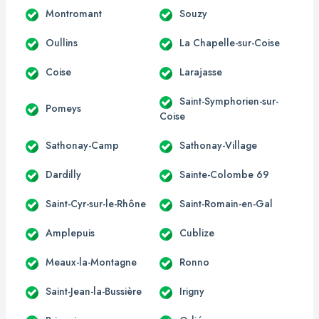
Montromant
Souzy
Oullins
La Chapelle-sur-Coise
Coise
Larajasse
Saint-Symphorien-sur-
Pomeys
Coise
Sathonay-Camp
Sathonay-Village
Dardilly
Sainte-Colombe 69
Saint-Cyr-sur-le-Rhône
Saint-Romain-en-Gal
Amplepuis
Cublize
Meaux-la-Montagne
Ronno
Saint-Jean-la-Bussière
Irigny