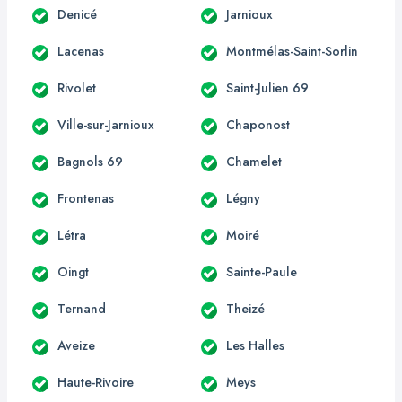
Denicé
Jarnioux
Lacenas
Montmélas-Saint-Sorlin
Rivolet
Saint-Julien 69
Ville-sur-Jarnioux
Chaponost
Bagnols 69
Chamelet
Frontenas
Légny
Létra
Moiré
Oingt
Sainte-Paule
Ternand
Theizé
Aveize
Les Halles
Haute-Rivoire
Meys