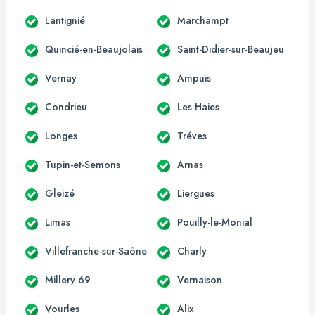
Lantignié
Marchampt
Quincié-en-Beaujolais
Saint-Didier-sur-Beaujeu
Vernay
Ampuis
Condrieu
Les Haies
Longes
Tréves
Tupin-et-Semons
Arnas
Gleizé
Liergues
Limas
Pouilly-le-Monial
Villefranche-sur-Saône
Charly
Millery 69
Vernaison
Vourles
Alix