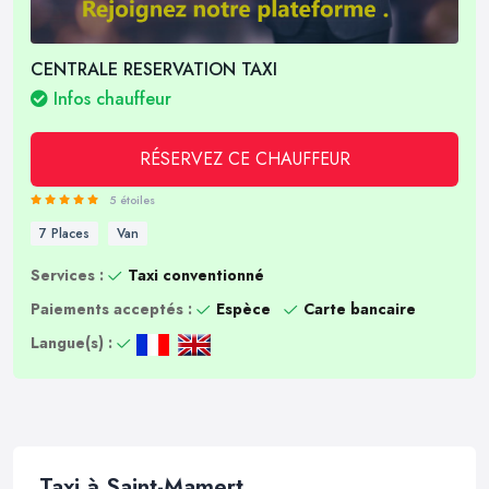
CENTRALE RESERVATION TAXI
Infos chauffeur
RÉSERVEZ CE CHAUFFEUR
5 étoiles
7 Places
Van
Services :
Taxi conventionné
Paiements acceptés :
Espèce
Carte bancaire
Langue(s) :
Taxi à Saint-Mamert