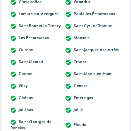
Claveisolles
Grandris
Lamure-sur-Azergues
Poule-lès-Écharmeaux
Saint-Bonnet-le-Troncy
Saint-Cyr-le-Chatoux
Les Écharmeaux
Monsols
Ouroux
Saint-Jacques-des-Arrêts
Saint-Mamert
Trades
Duerne
Saint-Martin-en-Haut
Glay
Cenves
Chénas
Émeringes
Juliénas
Jullié
Saint-Georges-de-
Fleurie
Reneins