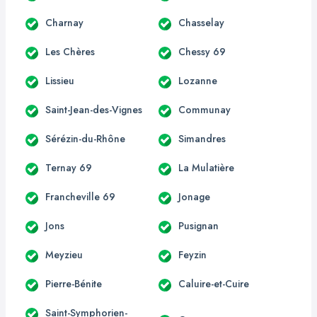
Charnay
Chasselay
Les Chères
Chessy 69
Lissieu
Lozanne
Saint-Jean-des-Vignes
Communay
Sérézin-du-Rhône
Simandres
Ternay 69
La Mulatière
Francheville 69
Jonage
Jons
Pusignan
Meyzieu
Feyzin
Pierre-Bénite
Caluire-et-Cuire
Saint-Symphorien-