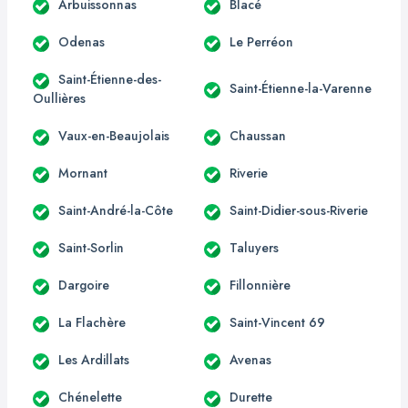
Arbuissonnas
Blacé
Odenas
Le Perréon
Saint-Étienne-des-
Saint-Étienne-la-Varenne
Oullières
Vaux-en-Beaujolais
Chaussan
Mornant
Riverie
Saint-André-la-Côte
Saint-Didier-sous-Riverie
Saint-Sorlin
Taluyers
Dargoire
Fillonnière
La Flachère
Saint-Vincent 69
Les Ardillats
Avenas
Chénelette
Durette