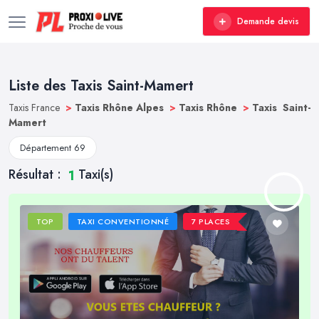
Demande devis
Liste des Taxis Saint-Mamert
Taxis France
>
Taxis Rhône Alpes
>
Taxis Rhône
>
Taxis Saint-
Mamert
Département 69
Résultat :
Taxi(s)
1
TOP
TAXI CONVENTIONNÉ
7 PLACES