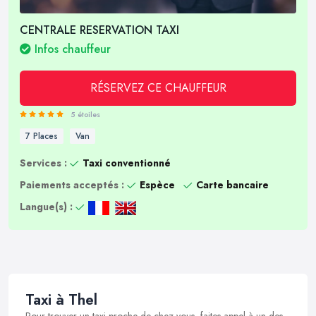
CENTRALE RESERVATION TAXI
Infos chauffeur
RÉSERVEZ CE CHAUFFEUR
5 étoiles
7 Places
Van
Services :
Taxi conventionné
Paiements acceptés :
Espèce
Carte bancaire
Langue(s) :
Taxi à Thel
Pour trouver un taxi proche de chez vous, faites appel à un des