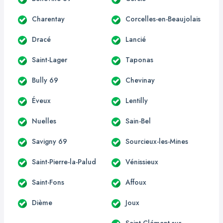
Charentay
Corcelles-en-Beaujolais
Dracé
Lancié
Saint-Lager
Taponas
Bully 69
Chevinay
Éveux
Lentilly
Nuelles
Sain-Bel
Savigny 69
Sourcieux-les-Mines
Saint-Pierre-la-Palud
Vénissieux
Saint-Fons
Affoux
Dième
Joux
Saint-Clément-sur-