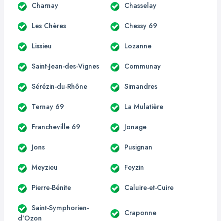
Charnay
Chasselay
Les Chères
Chessy 69
Lissieu
Lozanne
Saint-Jean-des-Vignes
Communay
Sérézin-du-Rhône
Simandres
Ternay 69
La Mulatière
Francheville 69
Jonage
Jons
Pusignan
Meyzieu
Feyzin
Pierre-Bénite
Caluire-et-Cuire
Saint-Symphorien-
Craponne
d'Ozon