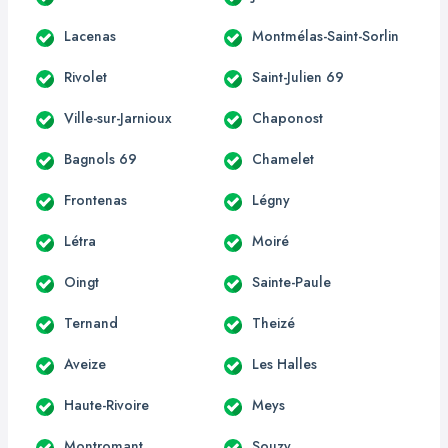
Lacenas
Montmélas-Saint-Sorlin
Rivolet
Saint-Julien 69
Ville-sur-Jarnioux
Chaponost
Bagnols 69
Chamelet
Frontenas
Légny
Létra
Moiré
Oingt
Sainte-Paule
Ternand
Theizé
Aveize
Les Halles
Haute-Rivoire
Meys
Montromant
Souzy