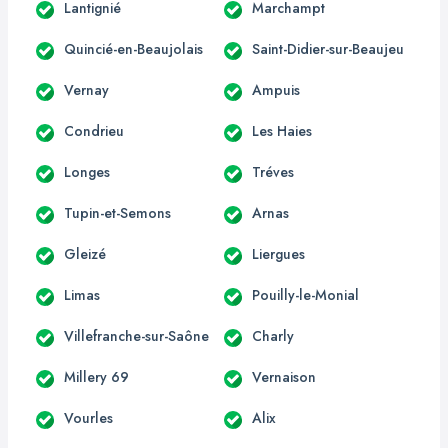
Lantignié
Marchampt
Quincié-en-Beaujolais
Saint-Didier-sur-Beaujeu
Vernay
Ampuis
Condrieu
Les Haies
Longes
Tréves
Tupin-et-Semons
Arnas
Gleizé
Liergues
Limas
Pouilly-le-Monial
Villefranche-sur-Saône
Charly
Millery 69
Vernaison
Vourles
Alix