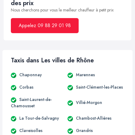
des prix
Nous cherchons pour vous le meilleur chauffeur à petit prix
Appelez 09 88 29 01 98
Taxis dans Les villes de Rhône
Chaponnay
Marennes
Corbas
Saint-Clément-les-Places
Saint-Laurent-de-
Villié-Morgon
Chamousset
La Tour-de-Salvagny
Chambost-Allières
Claveisolles
Grandris