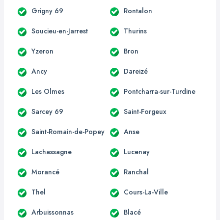
Grigny 69
Rontalon
Soucieu-en-Jarrest
Thurins
Yzeron
Bron
Ancy
Dareizé
Les Olmes
Pontcharra-sur-Turdine
Sarcey 69
Saint-Forgeux
Saint-Romain-de-Popey
Anse
Lachassagne
Lucenay
Morancé
Ranchal
Thel
Cours-La-Ville
Arbuissonnas
Blacé