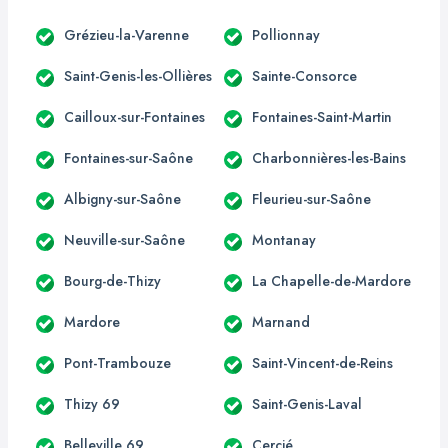
Grézieu-la-Varenne
Pollionnay
Saint-Genis-les-Ollières
Sainte-Consorce
Cailloux-sur-Fontaines
Fontaines-Saint-Martin
Fontaines-sur-Saône
Charbonnières-les-Bains
Albigny-sur-Saône
Fleurieu-sur-Saône
Neuville-sur-Saône
Montanay
Bourg-de-Thizy
La Chapelle-de-Mardore
Mardore
Marnand
Pont-Trambouze
Saint-Vincent-de-Reins
Thizy 69
Saint-Genis-Laval
Belleville 69
Cercié