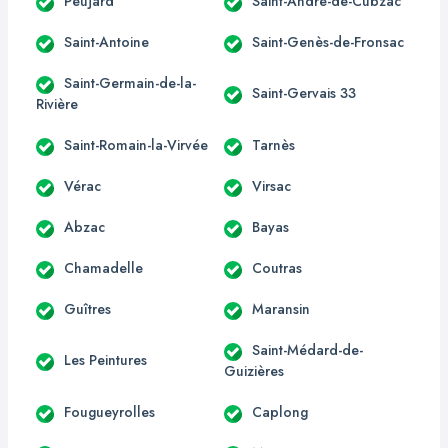
Peujard
Saint-André-de-Cubzac
Saint-Antoine
Saint-Genès-de-Fronsac
Saint-Germain-de-la-
Saint-Gervais 33
Rivière
Saint-Romain-la-Virvée
Tarnès
Vérac
Virsac
Abzac
Bayas
Chamadelle
Coutras
Guîtres
Maransin
Saint-Médard-de-
Les Peintures
Guizières
Fougueyrolles
Caplong