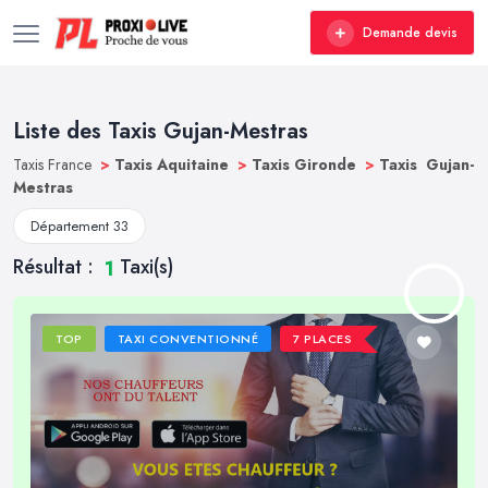
Demande devis
Liste des Taxis Gujan-Mestras
Taxis France
>
Taxis Aquitaine
>
Taxis Gironde
>
Taxis Gujan-
Mestras
Département 33
Résultat :
Taxi(s)
1
TOP
TAXI CONVENTIONNÉ
7 PLACES