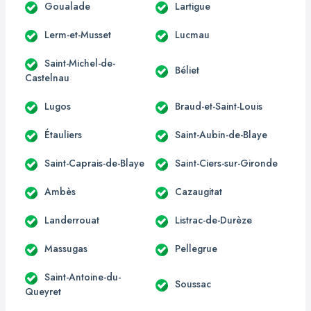
Goualade
Lartigue
Lerm-et-Musset
Lucmau
Saint-Michel-de-
Béliet
Castelnau
Lugos
Braud-et-Saint-Louis
Étauliers
Saint-Aubin-de-Blaye
Saint-Caprais-de-Blaye
Saint-Ciers-sur-Gironde
Ambès
Cazaugitat
Landerrouat
Listrac-de-Durèze
Massugas
Pellegrue
Saint-Antoine-du-
Soussac
Queyret