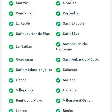
Morizès
Noaillac
Pondaurat
Puybarban
La Réole
Saint-Exupéry
Saint-Laurent-du-Plan
Saint-Sève
Saint-Seurin-de-
Le Haillan
Cadourne
Gradignan
Saint-Aubin-de-Médoc
Saint-Médard-en-Jalles
Salaunes
Cenon
Saillans
Villegouge
Cadaujac
Pont-de-la-Maye
Villenave-d'Ornon
Lanton
Bègles