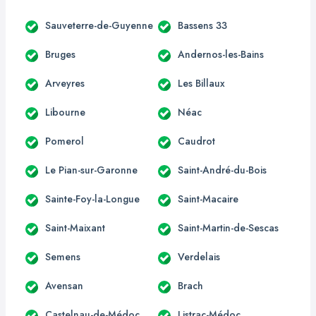
Sauveterre-de-Guyenne
Bassens 33
Bruges
Andernos-les-Bains
Arveyres
Les Billaux
Libourne
Néac
Pomerol
Caudrot
Le Pian-sur-Garonne
Saint-André-du-Bois
Sainte-Foy-la-Longue
Saint-Macaire
Saint-Maixant
Saint-Martin-de-Sescas
Semens
Verdelais
Avensan
Brach
Castelnau-de-Médoc
Listrac-Médoc