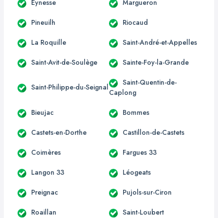
Eynesse
Margueron
Pineuilh
Riocaud
La Roquille
Saint-André-et-Appelles
Saint-Avit-de-Soulège
Sainte-Foy-la-Grande
Saint-Quentin-de-
Saint-Philippe-du-Seignal
Caplong
Bieujac
Bommes
Castets-en-Dorthe
Castillon-de-Castets
Coimères
Fargues 33
Langon 33
Léogeats
Preignac
Pujols-sur-Ciron
Roaillan
Saint-Loubert