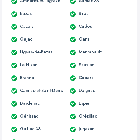
Ambarès-et-Lagrave
Aubiac 33
Bazas
Birac
Cazats
Cudos
Gajac
Gans
Lignan-de-Bazas
Marimbault
Le Nizan
Sauviac
Branne
Cabara
Camiac-et-Saint-Denis
Daignac
Dardenac
Espiet
Génissac
Grézillac
Guillac 33
Jugazan