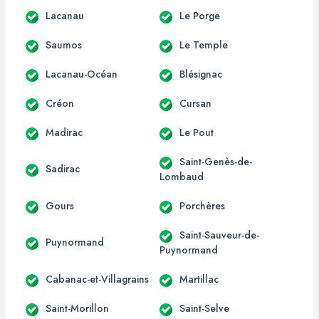
Lacanau
Le Porge
Saumos
Le Temple
Lacanau-Océan
Blésignac
Créon
Cursan
Madirac
Le Pout
Saint-Genès-de-
Sadirac
Lombaud
Gours
Porchères
Saint-Sauveur-de-
Puynormand
Puynormand
Cabanac-et-Villagrains
Martillac
Saint-Morillon
Saint-Selve