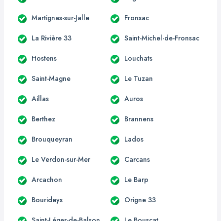
Martignas-sur-Jalle
Fronsac
La Rivière 33
Saint-Michel-de-Fronsac
Hostens
Louchats
Saint-Magne
Le Tuzan
Aillas
Auros
Berthez
Brannens
Brouqueyran
Lados
Le Verdon-sur-Mer
Carcans
Arcachon
Le Barp
Bourideys
Origne 33
Saint-Léger-de-Balson
Le Bouscat