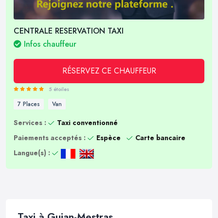
CENTRALE RESERVATION TAXI
Infos chauffeur
RÉSERVEZ CE CHAUFFEUR
5 étoiles
7 Places
Van
Services :
Taxi conventionné
Paiements acceptés :
Espèce
Carte bancaire
Langue(s) :
Taxi à Gujan-Mestras