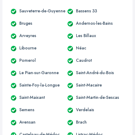
Sauveterre-de-Guyenne
Bassens 33
Bruges
Andernos-les-Bains
Arveyres
Les Billaux
Libourne
Néac
Pomerol
Caudrot
Le Pian-sur-Garonne
Saint-André-du-Bois
Sainte-Foy-la-Longue
Saint-Macaire
Saint-Maixant
Saint-Martin-de-Sescas
Semens
Verdelais
Avensan
Brach
Castelnau-de-Médoc
Listrac-Médoc