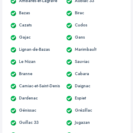
Ambarès-et-Lagrave
Aubiac 33
Bazas
Birac
Cazats
Cudos
Gajac
Gans
Lignan-de-Bazas
Marimbault
Le Nizan
Sauviac
Branne
Cabara
Camiac-et-Saint-Denis
Daignac
Dardenac
Espiet
Génissac
Grézillac
Guillac 33
Jugazan