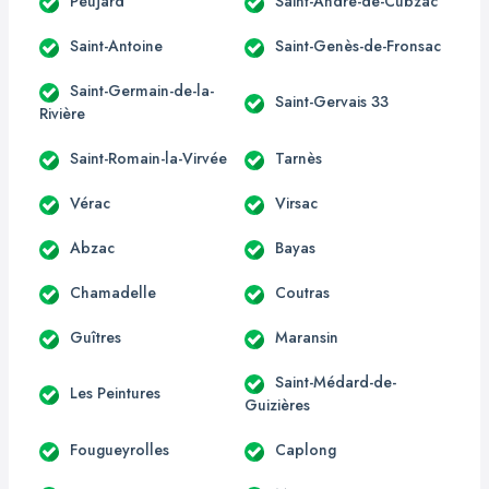
Peujard
Saint-André-de-Cubzac
Saint-Antoine
Saint-Genès-de-Fronsac
Saint-Germain-de-la-
Saint-Gervais 33
Rivière
Saint-Romain-la-Virvée
Tarnès
Vérac
Virsac
Abzac
Bayas
Chamadelle
Coutras
Guîtres
Maransin
Saint-Médard-de-
Les Peintures
Guizières
Fougueyrolles
Caplong