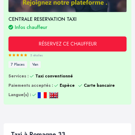
CENTRALE RESERVATION TAXI
Infos chauffeur
RÉSERVEZ CE CHAUFFEUR
5 étoiles
7 Places
Van
Services :
Taxi conventionné
Paiements acceptés :
Espèce
Carte bancaire
Langue(s) :
Taxi à Romagne 33