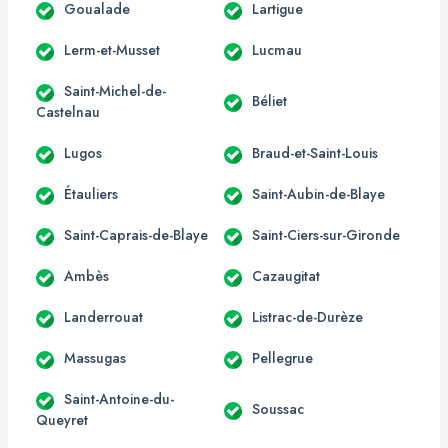
Goualade
Lartigue
Lerm-et-Musset
Lucmau
Saint-Michel-de-
Béliet
Castelnau
Lugos
Braud-et-Saint-Louis
Étauliers
Saint-Aubin-de-Blaye
Saint-Caprais-de-Blaye
Saint-Ciers-sur-Gironde
Ambès
Cazaugitat
Landerrouat
Listrac-de-Durèze
Massugas
Pellegrue
Saint-Antoine-du-
Soussac
Queyret