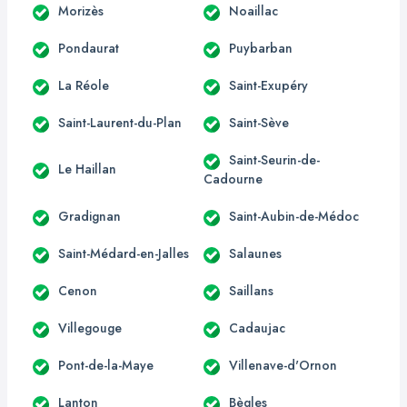
Morizès
Noaillac
Pondaurat
Puybarban
La Réole
Saint-Exupéry
Saint-Laurent-du-Plan
Saint-Sève
Saint-Seurin-de-
Le Haillan
Cadourne
Gradignan
Saint-Aubin-de-Médoc
Saint-Médard-en-Jalles
Salaunes
Cenon
Saillans
Villegouge
Cadaujac
Pont-de-la-Maye
Villenave-d'Ornon
Lanton
Bègles