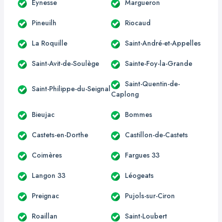
Eynesse
Margueron
Pineuilh
Riocaud
La Roquille
Saint-André-et-Appelles
Saint-Avit-de-Soulège
Sainte-Foy-la-Grande
Saint-Quentin-de-
Saint-Philippe-du-Seignal
Caplong
Bieujac
Bommes
Castets-en-Dorthe
Castillon-de-Castets
Coimères
Fargues 33
Langon 33
Léogeats
Preignac
Pujols-sur-Ciron
Roaillan
Saint-Loubert