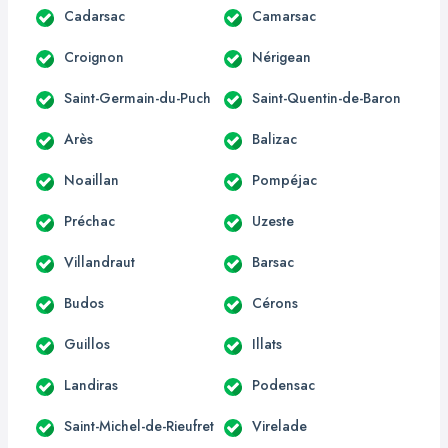
Cadarsac
Camarsac
Croignon
Nérigean
Saint-Germain-du-Puch
Saint-Quentin-de-Baron
Arès
Balizac
Noaillan
Pompéjac
Préchac
Uzeste
Villandraut
Barsac
Budos
Cérons
Guillos
Illats
Landiras
Podensac
Saint-Michel-de-Rieufret
Virelade