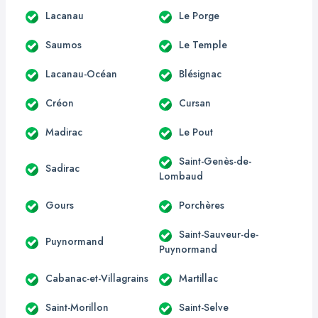
Lacanau
Le Porge
Saumos
Le Temple
Lacanau-Océan
Blésignac
Créon
Cursan
Madirac
Le Pout
Saint-Genès-de-
Sadirac
Lombaud
Gours
Porchères
Saint-Sauveur-de-
Puynormand
Puynormand
Cabanac-et-Villagrains
Martillac
Saint-Morillon
Saint-Selve