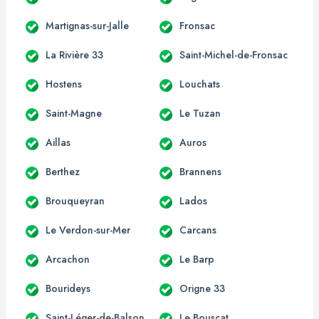
Martignas-sur-Jalle
Fronsac
La Rivière 33
Saint-Michel-de-Fronsac
Hostens
Louchats
Saint-Magne
Le Tuzan
Aillas
Auros
Berthez
Brannens
Brouqueyran
Lados
Le Verdon-sur-Mer
Carcans
Arcachon
Le Barp
Bourideys
Origne 33
Saint-Léger-de-Balson
Le Bouscat