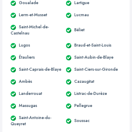
Goualade
Lartigue
Lerm-et-Musset
Lucmau
Saint-Michel-de-
Béliet
Castelnau
Lugos
Braud-et-Saint-Louis
Étauliers
Saint-Aubin-de-Blaye
Saint-Caprais-de-Blaye
Saint-Ciers-sur-Gironde
Ambès
Cazaugitat
Landerrouat
Listrac-de-Durèze
Massugas
Pellegrue
Saint-Antoine-du-
Soussac
Queyret