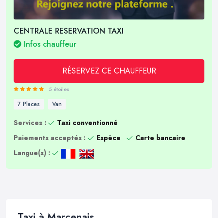
CENTRALE RESERVATION TAXI
Infos chauffeur
RÉSERVEZ CE CHAUFFEUR
5 étoiles
7 Places
Van
Services :
Taxi conventionné
Paiements acceptés :
Espèce
Carte bancaire
Langue(s) :
Taxi à Marcenais