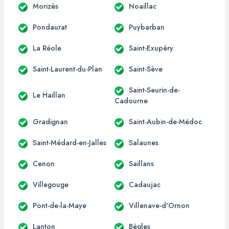
Morizès
Noaillac
Pondaurat
Puybarban
La Réole
Saint-Exupéry
Saint-Laurent-du-Plan
Saint-Sève
Saint-Seurin-de-
Le Haillan
Cadourne
Gradignan
Saint-Aubin-de-Médoc
Saint-Médard-en-Jalles
Salaunes
Cenon
Saillans
Villegouge
Cadaujac
Pont-de-la-Maye
Villenave-d'Ornon
Lanton
Bègles