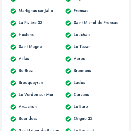
Martignas-sur-Jalle
Fronsac
La Rivière 33
Saint-Michel-de-Fronsac
Hostens
Louchats
Saint-Magne
Le Tuzan
Aillas
Auros
Berthez
Brannens
Brouqueyran
Lados
Le Verdon-sur-Mer
Carcans
Arcachon
Le Barp
Bourideys
Origne 33
Saint-Léger-de-Balson
Le Bouscat