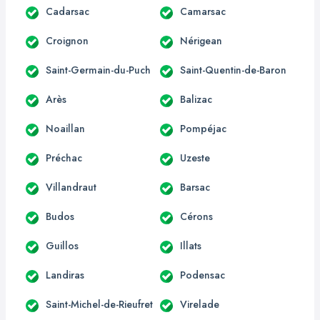
Cadarsac
Camarsac
Croignon
Nérigean
Saint-Germain-du-Puch
Saint-Quentin-de-Baron
Arès
Balizac
Noaillan
Pompéjac
Préchac
Uzeste
Villandraut
Barsac
Budos
Cérons
Guillos
Illats
Landiras
Podensac
Saint-Michel-de-Rieufret
Virelade