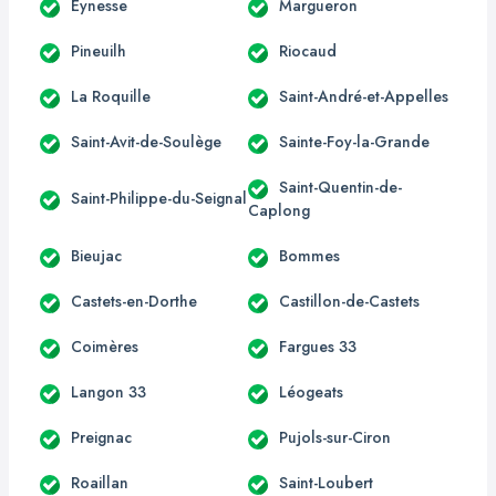
Eynesse
Margueron
Pineuilh
Riocaud
La Roquille
Saint-André-et-Appelles
Saint-Avit-de-Soulège
Sainte-Foy-la-Grande
Saint-Quentin-de-
Saint-Philippe-du-Seignal
Caplong
Bieujac
Bommes
Castets-en-Dorthe
Castillon-de-Castets
Coimères
Fargues 33
Langon 33
Léogeats
Preignac
Pujols-sur-Ciron
Roaillan
Saint-Loubert