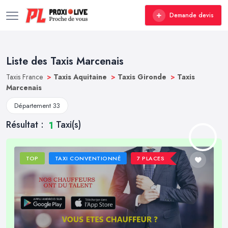
Demande devis
Liste des Taxis Marcenais
Taxis France
>
Taxis Aquitaine
>
Taxis Gironde
>
Taxis
Marcenais
Département 33
Résultat :
Taxi(s)
1
TOP
TAXI CONVENTIONNÉ
7 PLACES