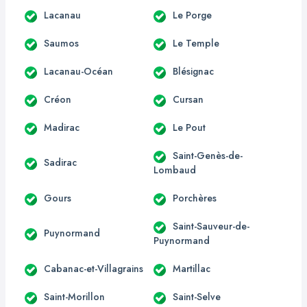
Lacanau
Le Porge
Saumos
Le Temple
Lacanau-Océan
Blésignac
Créon
Cursan
Madirac
Le Pout
Saint-Genès-de-
Sadirac
Lombaud
Gours
Porchères
Saint-Sauveur-de-
Puynormand
Puynormand
Cabanac-et-Villagrains
Martillac
Saint-Morillon
Saint-Selve