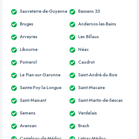
Sauveterre-de-Guyenne
Bassens 33
Bruges
Andernos-les-Bains
Arveyres
Les Billaux
Libourne
Néac
Pomerol
Caudrot
Le Pian-sur-Garonne
Saint-André-du-Bois
Sainte-Foy-la-Longue
Saint-Macaire
Saint-Maixant
Saint-Martin-de-Sescas
Semens
Verdelais
Avensan
Brach
Castelnau-de-Médoc
Listrac-Médoc