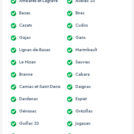
Ambarès-et-Lagrave
Aubiac 33
Bazas
Birac
Cazats
Cudos
Gajac
Gans
Lignan-de-Bazas
Marimbault
Le Nizan
Sauviac
Branne
Cabara
Camiac-et-Saint-Denis
Daignac
Dardenac
Espiet
Génissac
Grézillac
Guillac 33
Jugazan