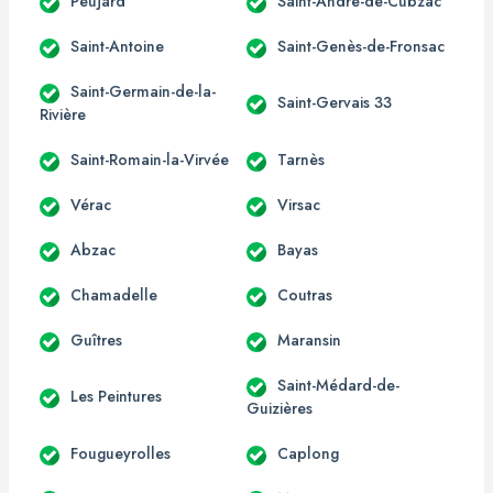
Peujard
Saint-André-de-Cubzac
Saint-Antoine
Saint-Genès-de-Fronsac
Saint-Germain-de-la-
Saint-Gervais 33
Rivière
Saint-Romain-la-Virvée
Tarnès
Vérac
Virsac
Abzac
Bayas
Chamadelle
Coutras
Guîtres
Maransin
Saint-Médard-de-
Les Peintures
Guizières
Fougueyrolles
Caplong