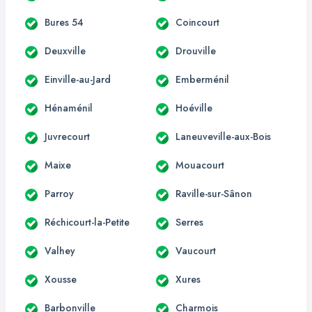
Bures 54
Coincourt
Deuxville
Drouville
Einville-au-Jard
Emberménil
Hénaménil
Hoéville
Juvrecourt
Laneuveville-aux-Bois
Maixe
Mouacourt
Parroy
Raville-sur-Sânon
Réchicourt-la-Petite
Serres
Valhey
Vaucourt
Xousse
Xures
Barbonville
Charmois