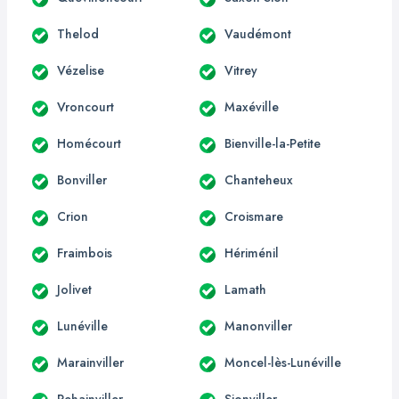
Thelod
Vaudémont
Vézelise
Vitrey
Vroncourt
Maxéville
Homécourt
Bienville-la-Petite
Bonviller
Chanteheux
Crion
Croismare
Fraimbois
Hériménil
Jolivet
Lamath
Lunéville
Manonviller
Marainviller
Moncel-lès-Lunéville
Rehainviller
Sionviller