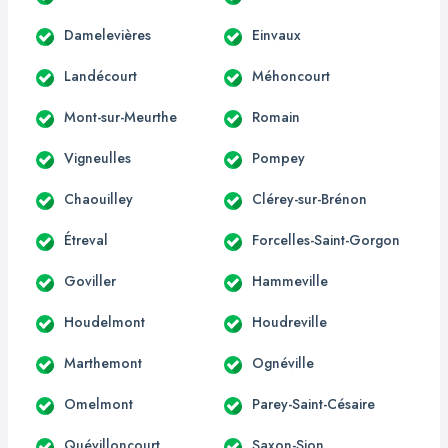
Damelevières
Einvaux
Landécourt
Méhoncourt
Mont-sur-Meurthe
Romain
Vigneulles
Pompey
Chaouilley
Clérey-sur-Brénon
Étreval
Forcelles-Saint-Gorgon
Goviller
Hammeville
Houdelmont
Houdreville
Marthemont
Ognéville
Omelmont
Parey-Saint-Césaire
Quévilloncourt
Saxon-Sion