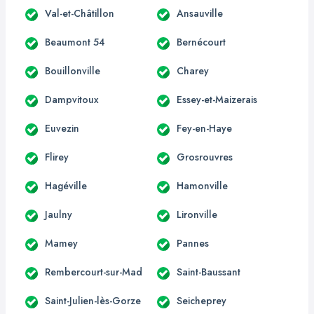
Val-et-Châtillon
Ansauville
Beaumont 54
Bernécourt
Bouillonville
Charey
Dampvitoux
Essey-et-Maizerais
Euvezin
Fey-en-Haye
Flirey
Grosrouvres
Hagéville
Hamonville
Jaulny
Lironville
Mamey
Pannes
Rembercourt-sur-Mad
Saint-Baussant
Saint-Julien-lès-Gorze
Seicheprey