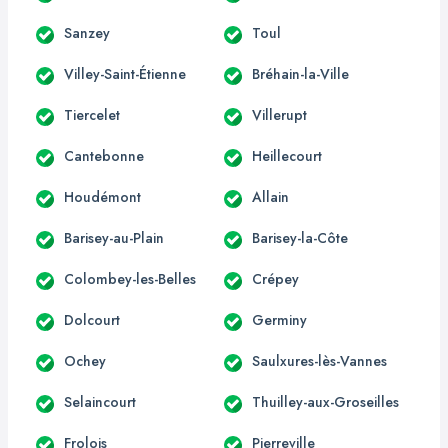
Sanzey
Toul
Villey-Saint-Étienne
Bréhain-la-Ville
Tiercelet
Villerupt
Cantebonne
Heillecourt
Houdémont
Allain
Barisey-au-Plain
Barisey-la-Côte
Colombey-les-Belles
Crépey
Dolcourt
Germiny
Ochey
Saulxures-lès-Vannes
Selaincourt
Thuilley-aux-Groseilles
Frolois
Pierreville