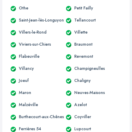
Othe
Petit Failly
Saint-Jean-lès-Longuyon
Tellancourt
Villers-le-Rond
Villette
Viviers-sur-Chiers
Braumont
Flabeuville
Revemont
Villancy
Champigneulles
Joeuf
Chaligny
Maron
Neuves-Maisons
Malzéville
Azelot
Burthecourt-aux-Chênes
Coyviller
Ferrières 54
Lupcourt