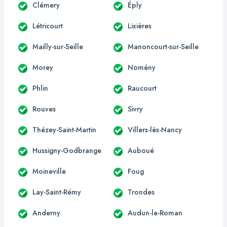
Clémery
Éply
Létricourt
Lixières
Mailly-sur-Seille
Manoncourt-sur-Seille
Morey
Nomény
Phlin
Raucourt
Rouves
Sivry
Thézey-Saint-Martin
Villers-lès-Nancy
Hussigny-Godbrange
Auboué
Moineville
Foug
Lay-Saint-Rémy
Trondes
Anderny
Audun-le-Roman