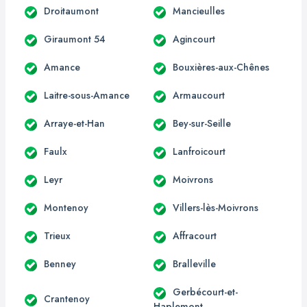
Droitaumont
Mancieulles
Giraumont 54
Agincourt
Amance
Bouxières-aux-Chênes
Laitre-sous-Amance
Armaucourt
Arraye-et-Han
Bey-sur-Seille
Faulx
Lanfroicourt
Leyr
Moivrons
Montenoy
Villers-lès-Moivrons
Trieux
Affracourt
Benney
Bralleville
Gerbécourt-et-
Crantenoy
Haplemont