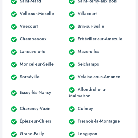
Saint-Mard
Saint-Rémy-aux Bois
Velle-sur-Moselle
Villacourt
Virecourt
Brin-sur-Seille
Champenoux
Erbéviller-sur-Amezule
Laneuvelotte
Mazerulles
Moncel-sur-Seille
Seichamps
Sornéville
Velaine-sous-Amance
Allondrelle-la-
Essey-lès-Nancy
Malmaison
Charency-Vezin
Colmey
Épiez-sur-Chiers
Fresnois-la-Montagne
Grand-Failly
Longuyon