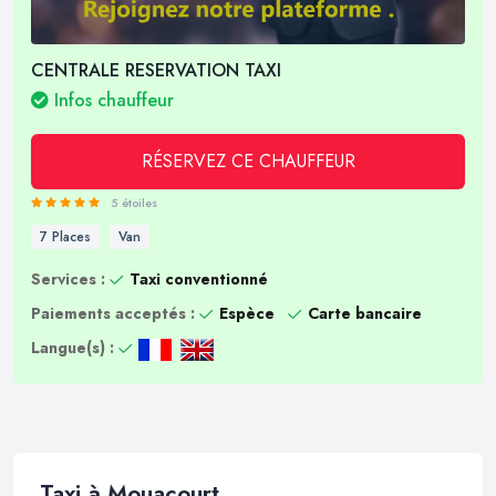
CENTRALE RESERVATION TAXI
Infos chauffeur
RÉSERVEZ CE CHAUFFEUR
5 étoiles
7 Places
Van
Services :
Taxi conventionné
Paiements acceptés :
Espèce
Carte bancaire
Langue(s) :
Taxi à Mouacourt