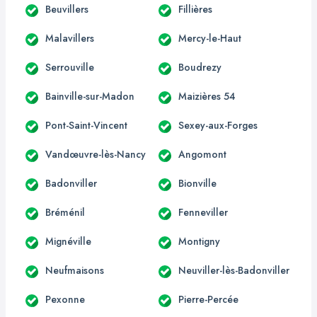
Beuvillers
Fillières
Malavillers
Mercy-le-Haut
Serrouville
Boudrezy
Bainville-sur-Madon
Maizières 54
Pont-Saint-Vincent
Sexey-aux-Forges
Vandœuvre-lès-Nancy
Angomont
Badonviller
Bionville
Bréménil
Fenneviller
Mignéville
Montigny
Neufmaisons
Neuviller-lès-Badonviller
Pexonne
Pierre-Percée