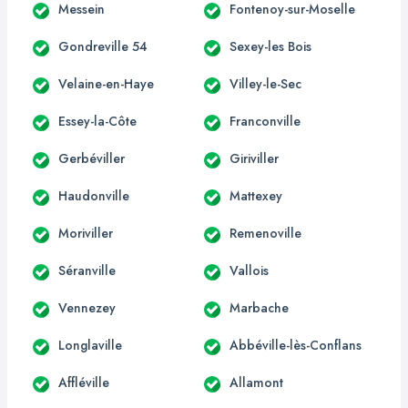
Messein
Fontenoy-sur-Moselle
Gondreville 54
Sexey-les Bois
Velaine-en-Haye
Villey-le-Sec
Essey-la-Côte
Franconville
Gerbéviller
Giriviller
Haudonville
Mattexey
Moriviller
Remenoville
Séranville
Vallois
Vennezey
Marbache
Longlaville
Abbéville-lès-Conflans
Affléville
Allamont