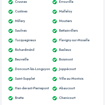
Crusnes
Errouville
Custines
Malleloy
Millery
Moutiers
Saulnes
Bettainvillers
Tucquegnieux
Flavigny-sur-Moselle
Richardménil
Baslieux
Beuveille
Boismont
Doncourt-lès-Longuyon
Joppécourt
Saint-Supplet
Ville-au-Montois
Han-devant-Pierrepont
Abaucourt
Bratte
Chenicourt