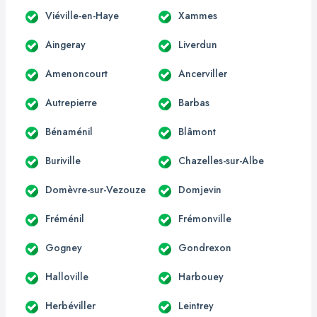
Viéville-en-Haye
Xammes
Aingeray
Liverdun
Amenoncourt
Ancerviller
Autrepierre
Barbas
Bénaménil
Blâmont
Buriville
Chazelles-sur-Albe
Domèvre-sur-Vezouze
Domjevin
Fréménil
Frémonville
Gogney
Gondrexon
Halloville
Harbouey
Herbéviller
Leintrey