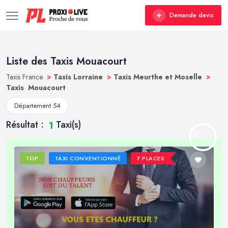
Demande devis
Liste des Taxis Mouacourt
Taxis France
>
Taxis Lorraine
>
Taxis Meurthe et Moselle
>
Taxis Mouacourt
Département 54
Résultat :
Taxi(s)
1
TOP
TAXI CONVENTIONNÉ
7 PLACES