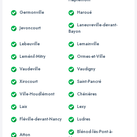
Germonville
Haroué
Laneuveville-devant-
Jevoncourt
Bayon
Lebeuville
Lemainville
Leménil-Mitry
Ormes-et-Ville
Vaudeville
Vaudigny
Xirocourt
Saint-Pancré
Ville-Houdlémont
Chénières
Laix
Lexy
Fléville-devant-Nancy
Ludres
Blénod-lès-Pont-à-
Atton