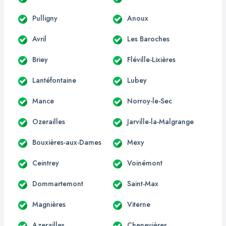
Pulligny
Anoux
Avril
Les Baroches
Briey
Fléville-Lixières
Lantéfontaine
Lubey
Mance
Norroy-le-Sec
Ozerailles
Jarville-la-Malgrange
Bouxières-aux-Dames
Mexy
Ceintrey
Voinémont
Dommartemont
Saint-Max
Magnières
Viterne
Azerailles
Chenevières