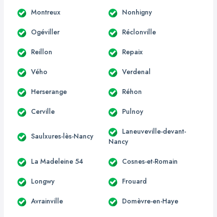
Montreux
Nonhigny
Ogéviller
Réclonville
Reillon
Repaix
Vého
Verdenal
Herserange
Réhon
Cerville
Pulnoy
Laneuveville-devant-
Saulxures-lès-Nancy
Nancy
La Madeleine 54
Cosnes-et-Romain
Longwy
Frouard
Avrainville
Domèvre-en-Haye