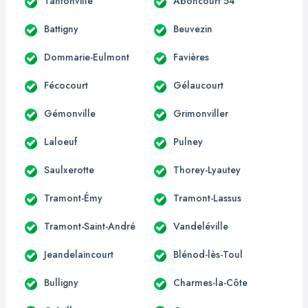
Tantonville
Aboncourt 54
Battigny
Beuvezin
Dommarie-Eulmont
Favières
Fécocourt
Gélaucourt
Gémonville
Grimonviller
Laloeuf
Pulney
Saulxerotte
Thorey-Lyautey
Tramont-Émy
Tramont-Lassus
Tramont-Saint-André
Vandeléville
Jeandelaincourt
Blénod-lès-Toul
Bulligny
Charmes-la-Côte