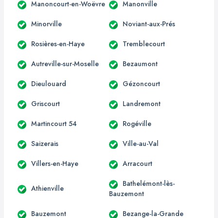
Manoncourt-en-Woëvre
Manonville
Minorville
Noviant-aux-Prés
Rosières-en-Haye
Tremblecourt
Autreville-sur-Moselle
Bezaumont
Dieulouard
Gézoncourt
Griscourt
Landremont
Martincourt 54
Rogéville
Saizerais
Ville-au-Val
Villers-en-Haye
Arracourt
Bathelémont-lès-
Athienville
Bauzemont
Bauzemont
Bezange-la-Grande