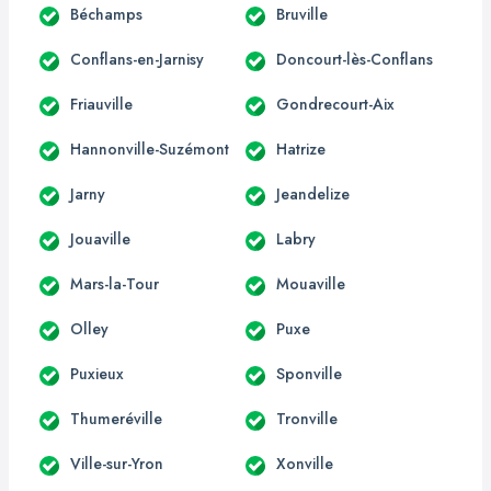
Béchamps
Bruville
Conflans-en-Jarnisy
Doncourt-lès-Conflans
Friauville
Gondrecourt-Aix
Hannonville-Suzémont
Hatrize
Jarny
Jeandelize
Jouaville
Labry
Mars-la-Tour
Mouaville
Olley
Puxe
Puxieux
Sponville
Thumeréville
Tronville
Ville-sur-Yron
Xonville