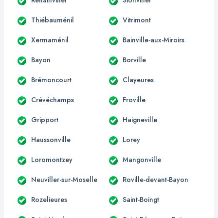
Thiébauménil
Vitrimont
Xermaménil
Bainville-aux-Miroirs
Bayon
Borville
Brémoncourt
Clayeures
Crévéchamps
Froville
Gripport
Haigneville
Haussonville
Lorey
Loromontzey
Mangonville
Neuviller-sur-Moselle
Roville-devant-Bayon
Rozelieures
Saint-Boingt