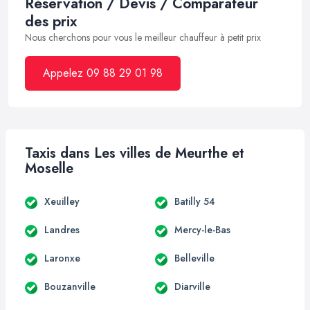
Réservation / Devis / Comparateur
des prix
Nous cherchons pour vous le meilleur chauffeur à petit prix
Appelez 09 88 29 01 98
Taxis dans Les villes de Meurthe et
Moselle
Xeuilley
Batilly 54
Landres
Mercy-le-Bas
Laronxe
Belleville
Bouzanville
Diarville