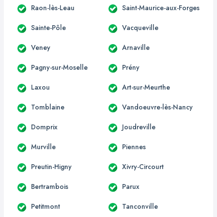
Raon-lès-Leau
Saint-Maurice-aux-Forges
Sainte-Pôle
Vacqueville
Veney
Arnaville
Pagny-sur-Moselle
Prény
Laxou
Art-sur-Meurthe
Tomblaine
Vandoeuvre-lès-Nancy
Domprix
Joudreville
Murville
Piennes
Preutin-Higny
Xivry-Circourt
Bertrambois
Parux
Petitmont
Tanconville