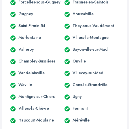
Forcelles-sous-Gugney
Fraisnes-en-Saintois
Gugney
Housséville
Saint-Firmin 54
They-sous-Vaudémont
Morfontaine
Villers-la-Montagne
Valleroy
Bayonville-sur-Mad
Chambley-Bussières
Onville
Vandelainville
Villecey-sur-Mad
Waville
Cons-la-Grandville
Montigny-sur-Chiers
Ugny
Villers-la-Chèvre
Fermont
Haucourt-Moulaine
Méréville