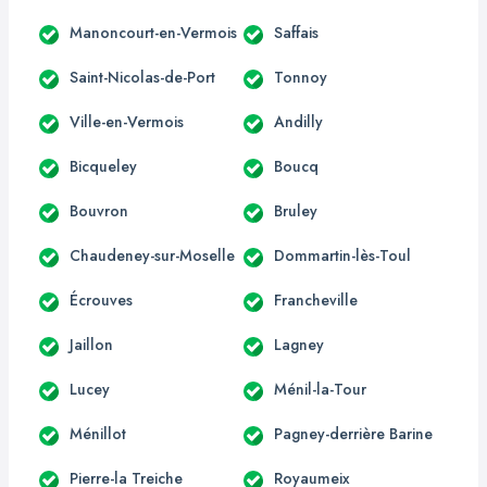
Manoncourt-en-Vermois
Saffais
Saint-Nicolas-de-Port
Tonnoy
Ville-en-Vermois
Andilly
Bicqueley
Boucq
Bouvron
Bruley
Chaudeney-sur-Moselle
Dommartin-lès-Toul
Écrouves
Francheville
Jaillon
Lagney
Lucey
Ménil-la-Tour
Ménillot
Pagney-derrière Barine
Pierre-la Treiche
Royaumeix