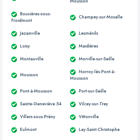
Mousson
Bouxières-sous-
Champey-sur-Moselle
Froidmont
Jezainville
Lesménils
Loisy
Maidières
Montauville
Morville-sur-Seille
Norroy-lès-Pont-à-
Mousson
Mousson
Pont-à-Mousson
Port-sur-Seille
Sainte-Geneviève 54
Vilcey-sur-Trey
Villers-sous-Prény
Vittonville
Eulmont
Lay-Saint-Christophe