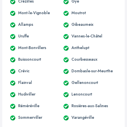
Crézilles
Gye
Mont-le-Vignoble
Moutrot
Allamps
Gibeaumeix
Uruffe
Vannes-le-Châtel
Mont-Bonvillers
Anthelupt
Buissoncourt
Courbesseaux
Crévic
Dombasle-sur-Meurthe
Flainval
Gellenoncourt
Hudiviller
Lenoncourt
Réméréville
Rosières-aux-Salines
Sommerviller
Varangéville