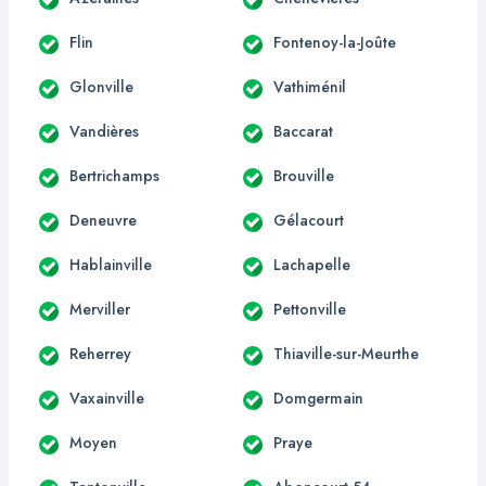
Flin
Fontenoy-la-Joûte
Glonville
Vathiménil
Vandières
Baccarat
Bertrichamps
Brouville
Deneuvre
Gélacourt
Hablainville
Lachapelle
Merviller
Pettonville
Reherrey
Thiaville-sur-Meurthe
Vaxainville
Domgermain
Moyen
Praye