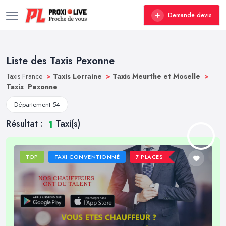
Demande devis
Liste des Taxis Pexonne
Taxis France
>
Taxis Lorraine
>
Taxis Meurthe et Moselle
>
Taxis Pexonne
Département 54
Résultat :
Taxi(s)
1
TOP
TAXI CONVENTIONNÉ
7 PLACES