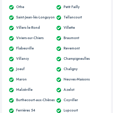
Othe
Petit Failly
Saint-Jean-lès-Longuyon
Tellancourt
Villers-le-Rond
Villette
Viviers-sur-Chiers
Braumont
Flabeuville
Revemont
Villancy
Champigneulles
Joeuf
Chaligny
Maron
Neuves-Maisons
Malzéville
Azelot
Burthecourt-aux-Chênes
Coyviller
Ferrières 54
Lupcourt