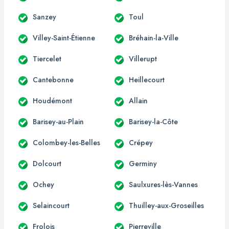
Sanzey
Toul
Villey-Saint-Étienne
Bréhain-la-Ville
Tiercelet
Villerupt
Cantebonne
Heillecourt
Houdémont
Allain
Barisey-au-Plain
Barisey-la-Côte
Colombey-les-Belles
Crépey
Dolcourt
Germiny
Ochey
Saulxures-lès-Vannes
Selaincourt
Thuilley-aux-Groseilles
Frolois
Pierreville