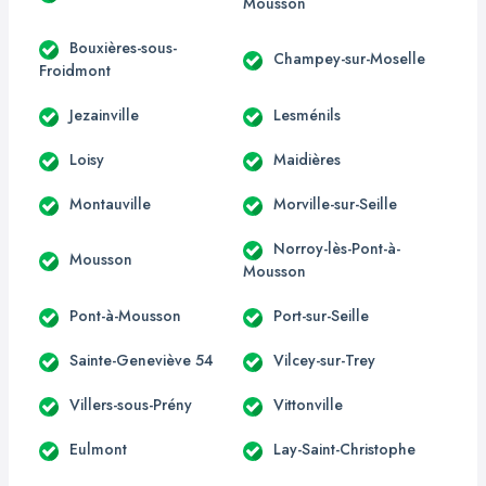
Mousson
Bouxières-sous-
Champey-sur-Moselle
Froidmont
Jezainville
Lesménils
Loisy
Maidières
Montauville
Morville-sur-Seille
Norroy-lès-Pont-à-
Mousson
Mousson
Pont-à-Mousson
Port-sur-Seille
Sainte-Geneviève 54
Vilcey-sur-Trey
Villers-sous-Prény
Vittonville
Eulmont
Lay-Saint-Christophe