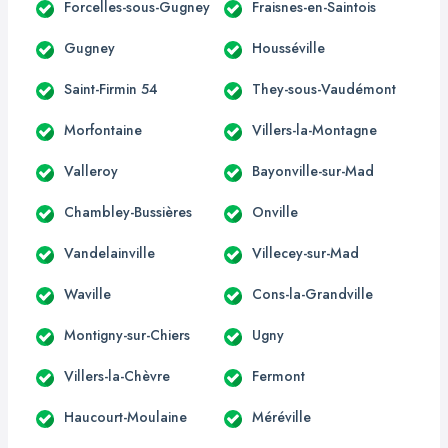
Forcelles-sous-Gugney
Fraisnes-en-Saintois
Gugney
Housséville
Saint-Firmin 54
They-sous-Vaudémont
Morfontaine
Villers-la-Montagne
Valleroy
Bayonville-sur-Mad
Chambley-Bussières
Onville
Vandelainville
Villecey-sur-Mad
Waville
Cons-la-Grandville
Montigny-sur-Chiers
Ugny
Villers-la-Chèvre
Fermont
Haucourt-Moulaine
Méréville