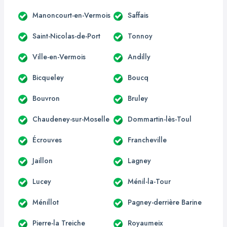
Manoncourt-en-Vermois
Saffais
Saint-Nicolas-de-Port
Tonnoy
Ville-en-Vermois
Andilly
Bicqueley
Boucq
Bouvron
Bruley
Chaudeney-sur-Moselle
Dommartin-lès-Toul
Écrouves
Francheville
Jaillon
Lagney
Lucey
Ménil-la-Tour
Ménillot
Pagney-derrière Barine
Pierre-la Treiche
Royaumeix