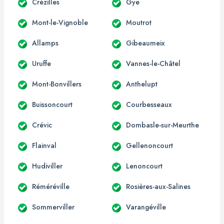
Crézilles
Gye
Mont-le-Vignoble
Moutrot
Allamps
Gibeaumeix
Uruffe
Vannes-le-Châtel
Mont-Bonvillers
Anthelupt
Buissoncourt
Courbesseaux
Crévic
Dombasle-sur-Meurthe
Flainval
Gellenoncourt
Hudiviller
Lenoncourt
Réméréville
Rosières-aux-Salines
Sommerviller
Varangéville