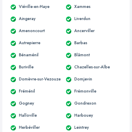
Viéville-en-Haye
Xammes
Aingeray
Liverdun
Amenoncourt
Ancerviller
Autrepierre
Barbas
Bénaménil
Blâmont
Buriville
Chazelles-sur-Albe
Domèvre-sur-Vezouze
Domjevin
Fréménil
Frémonville
Gogney
Gondrexon
Halloville
Harbouey
Herbéviller
Leintrey