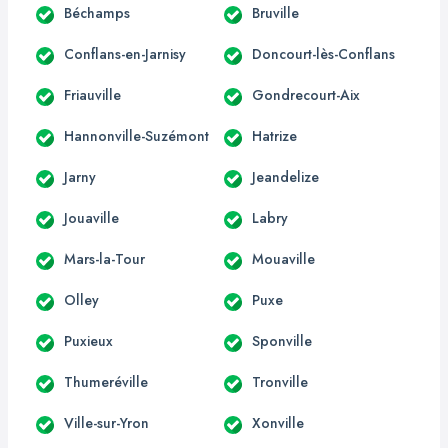
Béchamps
Bruville
Conflans-en-Jarnisy
Doncourt-lès-Conflans
Friauville
Gondrecourt-Aix
Hannonville-Suzémont
Hatrize
Jarny
Jeandelize
Jouaville
Labry
Mars-la-Tour
Mouaville
Olley
Puxe
Puxieux
Sponville
Thumeréville
Tronville
Ville-sur-Yron
Xonville