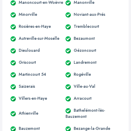
Manoncourt-en-Woëvre
Manonville
Minorville
Noviant-aux-Prés
Rosières-en-Haye
Tremblecourt
Autreville-sur-Moselle
Bezaumont
Dieulouard
Gézoncourt
Griscourt
Landremont
Martincourt 54
Rogéville
Saizerais
Ville-au-Val
Villers-en-Haye
Arracourt
Bathelémont-lès-
Athienville
Bauzemont
Bauzemont
Bezange-la-Grande