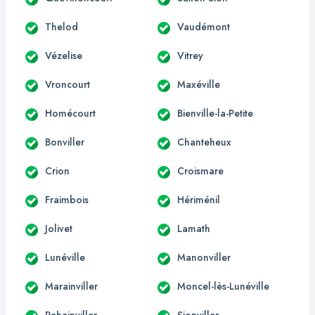
Thelod
Vaudémont
Vézelise
Vitrey
Vroncourt
Maxéville
Homécourt
Bienville-la-Petite
Bonviller
Chanteheux
Crion
Croismare
Fraimbois
Hériménil
Jolivet
Lamath
Lunéville
Manonviller
Marainviller
Moncel-lès-Lunéville
Rehainviller
Sionviller