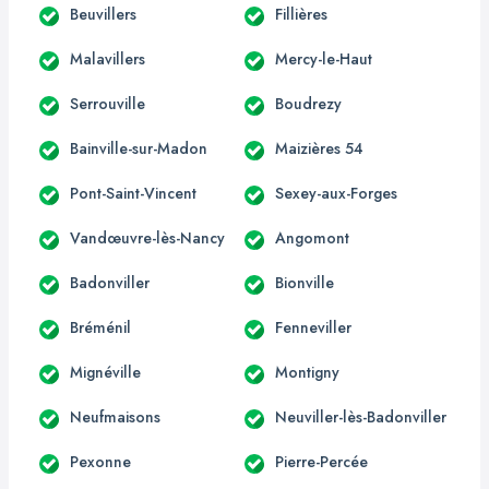
Beuvillers
Fillières
Malavillers
Mercy-le-Haut
Serrouville
Boudrezy
Bainville-sur-Madon
Maizières 54
Pont-Saint-Vincent
Sexey-aux-Forges
Vandœuvre-lès-Nancy
Angomont
Badonviller
Bionville
Bréménil
Fenneviller
Mignéville
Montigny
Neufmaisons
Neuviller-lès-Badonviller
Pexonne
Pierre-Percée