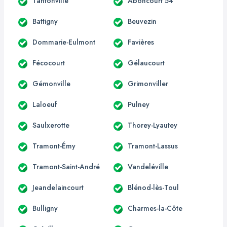
Tantonville
Aboncourt 54
Battigny
Beuvezin
Dommarie-Eulmont
Favières
Fécocourt
Gélaucourt
Gémonville
Grimonviller
Laloeuf
Pulney
Saulxerotte
Thorey-Lyautey
Tramont-Émy
Tramont-Lassus
Tramont-Saint-André
Vandeléville
Jeandelaincourt
Blénod-lès-Toul
Bulligny
Charmes-la-Côte