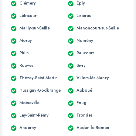
Clémery
Éply
Létricourt
Lixières
Mailly-sur-Seille
Manoncourt-sur-Seille
Morey
Nomény
Phlin
Raucourt
Rouves
Sivry
Thézey-Saint-Martin
Villers-lès-Nancy
Hussigny-Godbrange
Auboué
Moineville
Foug
Lay-Saint-Rémy
Trondes
Anderny
Audun-le-Roman