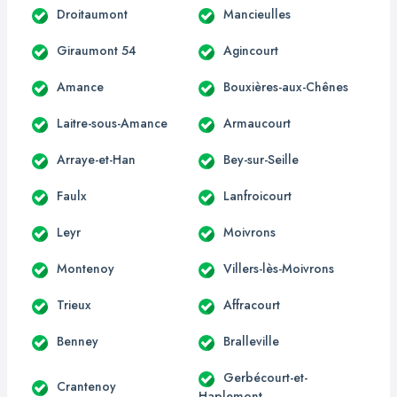
Droitaumont
Mancieulles
Giraumont 54
Agincourt
Amance
Bouxières-aux-Chênes
Laitre-sous-Amance
Armaucourt
Arraye-et-Han
Bey-sur-Seille
Faulx
Lanfroicourt
Leyr
Moivrons
Montenoy
Villers-lès-Moivrons
Trieux
Affracourt
Benney
Bralleville
Gerbécourt-et-
Crantenoy
Haplemont