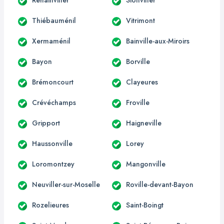
Thiébauménil
Vitrimont
Xermaménil
Bainville-aux-Miroirs
Bayon
Borville
Brémoncourt
Clayeures
Crévéchamps
Froville
Gripport
Haigneville
Haussonville
Lorey
Loromontzey
Mangonville
Neuviller-sur-Moselle
Roville-devant-Bayon
Rozelieures
Saint-Boingt