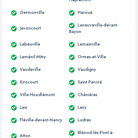
Germonville
Haroué
Laneuveville-devant-
Jevoncourt
Bayon
Lebeuville
Lemainville
Leménil-Mitry
Ormes-et-Ville
Vaudeville
Vaudigny
Xirocourt
Saint-Pancré
Ville-Houdlémont
Chénières
Laix
Lexy
Fléville-devant-Nancy
Ludres
Blénod-lès-Pont-à-
Atton