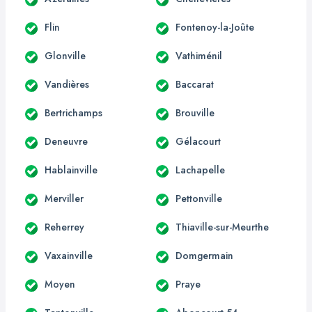
Flin
Fontenoy-la-Joûte
Glonville
Vathiménil
Vandières
Baccarat
Bertrichamps
Brouville
Deneuvre
Gélacourt
Hablainville
Lachapelle
Merviller
Pettonville
Reherrey
Thiaville-sur-Meurthe
Vaxainville
Domgermain
Moyen
Praye