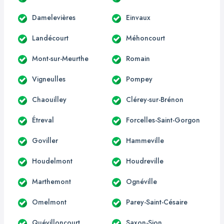
Damelevières
Einvaux
Landécourt
Méhoncourt
Mont-sur-Meurthe
Romain
Vigneulles
Pompey
Chaouilley
Clérey-sur-Brénon
Étreval
Forcelles-Saint-Gorgon
Goviller
Hammeville
Houdelmont
Houdreville
Marthemont
Ognéville
Omelmont
Parey-Saint-Césaire
Quévilloncourt
Saxon-Sion