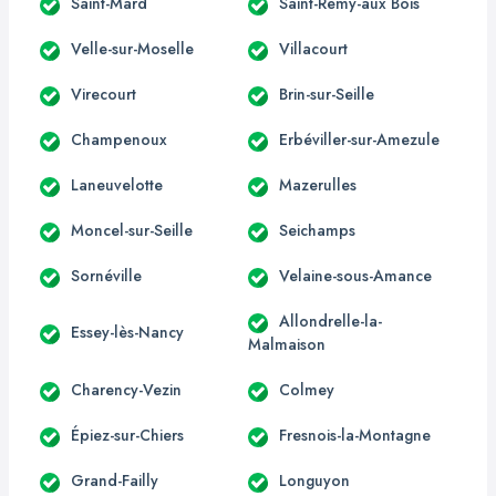
Saint-Mard
Saint-Rémy-aux Bois
Velle-sur-Moselle
Villacourt
Virecourt
Brin-sur-Seille
Champenoux
Erbéviller-sur-Amezule
Laneuvelotte
Mazerulles
Moncel-sur-Seille
Seichamps
Sornéville
Velaine-sous-Amance
Allondrelle-la-
Essey-lès-Nancy
Malmaison
Charency-Vezin
Colmey
Épiez-sur-Chiers
Fresnois-la-Montagne
Grand-Failly
Longuyon