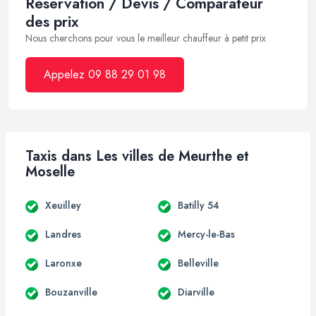
Réservation / Devis / Comparateur
des prix
Nous cherchons pour vous le meilleur chauffeur à petit prix
Appelez 09 88 29 01 98
Taxis dans Les villes de Meurthe et
Moselle
Xeuilley
Batilly 54
Landres
Mercy-le-Bas
Laronxe
Belleville
Bouzanville
Diarville