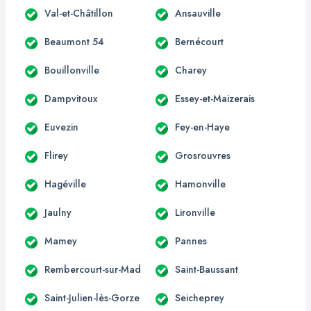
Val-et-Châtillon
Ansauville
Beaumont 54
Bernécourt
Bouillonville
Charey
Dampvitoux
Essey-et-Maizerais
Euvezin
Fey-en-Haye
Flirey
Grosrouvres
Hagéville
Hamonville
Jaulny
Lironville
Mamey
Pannes
Rembercourt-sur-Mad
Saint-Baussant
Saint-Julien-lès-Gorze
Seicheprey