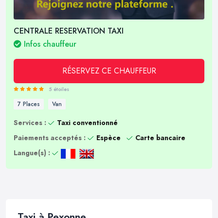
CENTRALE RESERVATION TAXI
Infos chauffeur
RÉSERVEZ CE CHAUFFEUR
5 étoiles
7 Places
Van
Services :
Taxi conventionné
Paiements acceptés :
Espèce
Carte bancaire
Langue(s) :
Taxi à Pexonne