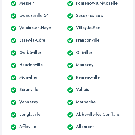
Messein
Fontenoy-sur-Moselle
Gondreville 54
Sexey-les Bois
Velaine-en-Haye
Villey-le-Sec
Essey-la-Côte
Franconville
Gerbéviller
Giriviller
Haudonville
Mattexey
Moriviller
Remenoville
Séranville
Vallois
Vennezey
Marbache
Longlaville
Abbéville-lès-Conflans
Affléville
Allamont