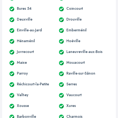
Bures 54
Coincourt
Deuxville
Drouville
Einville-au-Jard
Emberménil
Hénaménil
Hoéville
Juvrecourt
Laneuveville-aux-Bois
Maixe
Mouacourt
Parroy
Raville-sur-Sânon
Réchicourt-la-Petite
Serres
Valhey
Vaucourt
Xousse
Xures
Barbonville
Charmois