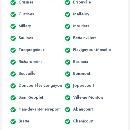
Crusnes
Errouville
Custines
Malleloy
Millery
Moutiers
Saulnes
Bettainvillers
Tucquegnieux
Flavigny-sur-Moselle
Richardménil
Baslieux
Beuveille
Boismont
Doncourt-lès-Longuyon
Joppécourt
Saint-Supplet
Ville-au-Montois
Han-devant-Pierrepont
Abaucourt
Bratte
Chenicourt