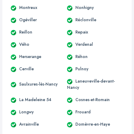
Montreux
Nonhigny
Ogéviller
Réclonville
Reillon
Repaix
Vého
Verdenal
Herserange
Réhon
Cerville
Pulnoy
Laneuveville-devant-
Saulxures-lès-Nancy
Nancy
La Madeleine 54
Cosnes-et-Romain
Longwy
Frouard
Avrainville
Domèvre-en-Haye