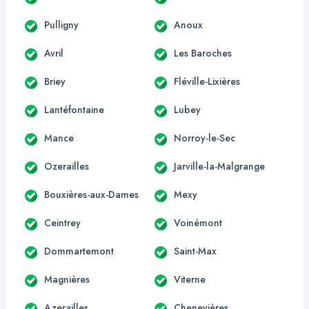
Pulligny
Anoux
Avril
Les Baroches
Briey
Fléville-Lixières
Lantéfontaine
Lubey
Mance
Norroy-le-Sec
Ozerailles
Jarville-la-Malgrange
Bouxières-aux-Dames
Mexy
Ceintrey
Voinémont
Dommartemont
Saint-Max
Magnières
Viterne
Azerailles
Chenevières