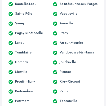
Raon-lès-Leau
Saint-Maurice-aux-Forges
Sainte-Pôle
Vacqueville
Veney
Arnaville
Pagny-sur-Moselle
Prény
Laxou
Art-sur-Meurthe
Tomblaine
Vandoeuvre-lès-Nancy
Domprix
Joudreville
Murville
Piennes
Preutin-Higny
Xivry-Circourt
Bertrambois
Parux
Petitmont
Tanconville