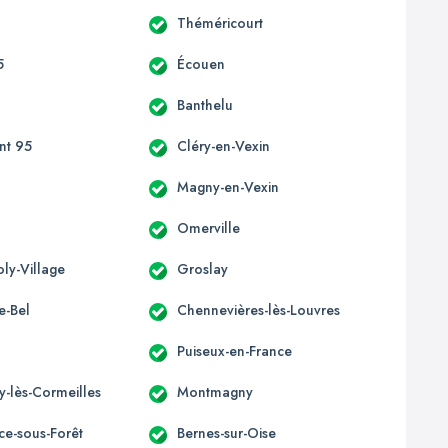
Théméricourt
5
Écouen
Banthelu
nt 95
Cléry-en-Vexin
Magny-en-Vexin
Omerville
oly-Village
Groslay
le-Bel
Chennevières-lès-Louvres
Puiseux-en-France
y-lès-Cormeilles
Montmagny
ice-sous-Forêt
Bernes-sur-Oise