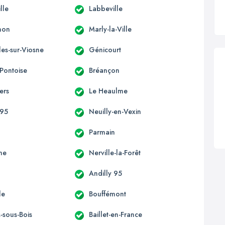
lle
Labbeville
non
Marly-la-Ville
les-sur-Viosne
Génicourt
-Pontoise
Bréançon
iers
Le Heaulme
 95
Neuilly-en-Vexin
Parmain
ne
Nerville-la-Forêt
Andilly 95
le
Bouffémont
s-sous-Bois
Baillet-en-France