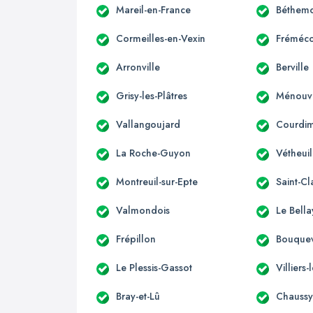
Mareil-en-France
Béthemo
Cormeilles-en-Vexin
Fréméco
Arronville
Berville
Grisy-les-Plâtres
Ménouvi
Vallangoujard
Courdi
La Roche-Guyon
Vétheuil
Montreuil-sur-Epte
Saint-Cl
Valmondois
Le Bella
Frépillon
Bouque
Le Plessis-Gassot
Villiers
Bray-et-Lû
Chauss