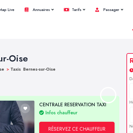
ap Live
Annuaires
Tarifs
Passager
ur-Oise
R
ise
>
Taxis Bernes-sur-Oise
D
H
CENTRALE RESERVATION TAXI
Infos chauffeur
N
RÉSERVEZ CE CHAUFFEUR