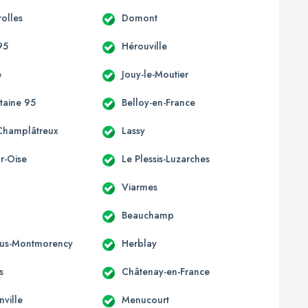
olles
Domont
95
Hérouville
e
Jouy-le-Moutier
taine 95
Belloy-en-France
Champlâtreux
Lassy
r-Oise
Le Plessis-Luzarches
Viarmes
Beauchamp
ous-Montmorency
Herblay
s
Châtenay-en-France
nville
Menucourt