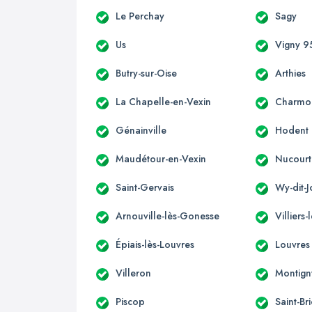
Le Perchay
Sagy
Us
Vigny 9
Butry-sur-Oise
Arthies
La Chapelle-en-Vexin
Charmo
Génainville
Hodent
Maudétour-en-Vexin
Nucourt
Saint-Gervais
Wy-dit-J
Arnouville-lès-Gonesse
Villiers-
Épiais-lès-Louvres
Louvres
Villeron
Montign
Piscop
Saint-Br