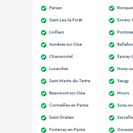
Persan
Ronquer
Saint-Leu-la-Forêt
Ennery 
Livilliers
Pontois
Asnières-sur-Oise
Bellefon
Chaumontel
Épinay-
Luzarches
Noisy-su
Saint-Martin-du-Tertre
Seugy
Beaumont-sur-Oise
Mours
Cormeilles-en-Parisis
Soisy-s
Saint-Gratien
Sarcelle
Fontenay-en-Parisis
Goussai