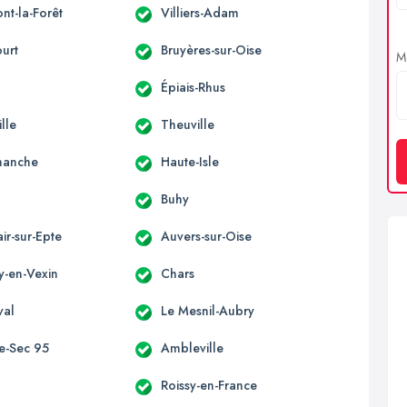
nt-la-Forêt
Villiers-Adam
urt
Bruyères-sur-Oise
Me
Épiais-Rhus
lle
Theuville
manche
Haute-Isle
Buhy
air-sur-Epte
Auvers-sur-Oise
y-en-Vexin
Chars
val
Le Mesnil-Aubry
-le-Sec 95
Ambleville
y
Roissy-en-France