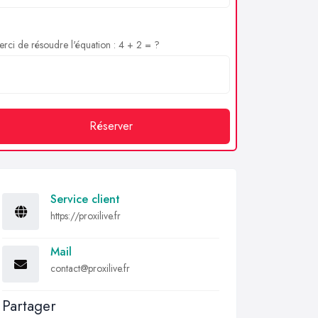
rci de résoudre l'équation : 4 + 2 = ?
Réserver
Service client
https://proxilive.fr
Mail
contact@proxilive.fr
Partager