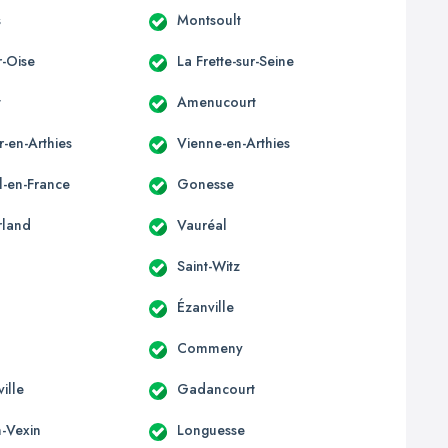
s
Montsoult
r-Oise
La Frette-sur-Seine
t
Amenucourt
r-en-Arthies
Vienne-en-Arthies
l-en-France
Gonesse
rland
Vauréal
Saint-Witz
Ézanville
Commeny
ille
Gadancourt
n-Vexin
Longuesse