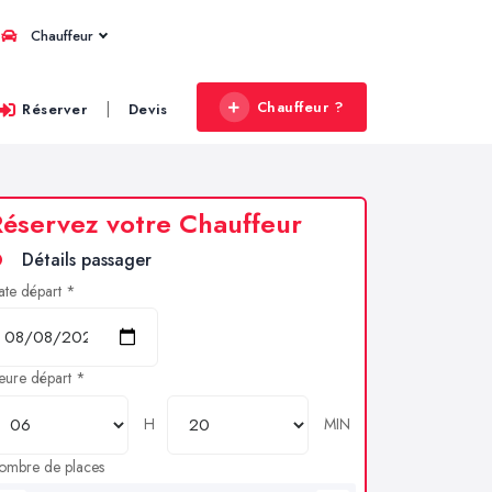
Chauffeur
Chauffeur ?
|
Réserver
Devis
éservez votre Chauffeur
Détails passager
ate départ *
eure départ *
H
MIN
ombre de places