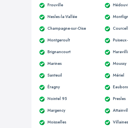
Frouville
Hédouvi
Nesles-la-Vallée
Montlig
Champagne-sur-Oise
Courcel
Montgeroult
Puiseux
Brignancourt
Haravill
Marines
Moussy
Santeuil
Mériel
Éragny
Eaubon
Nointel 95
Presles
Margency
Attainvil
Moisselles
Villaine