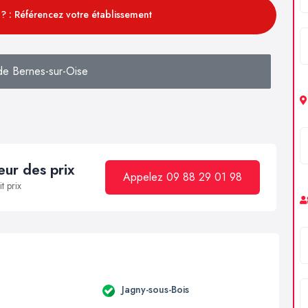
? : Référencez votre établissement
de Bernes-sur-Oise
ur des prix
Appelez 09 88 29 01 98
t prix
Jagny-sous-Bois