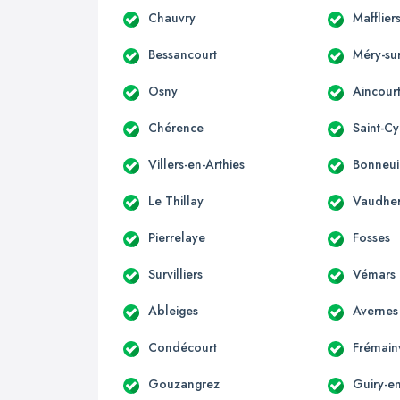
Chauvry
Mafflier
Bessancourt
Méry-su
Osny
Aincour
Chérence
Saint-Cy
Villers-en-Arthies
Bonneui
Le Thillay
Vaudhe
Pierrelaye
Fosses
Survilliers
Vémars
Ableiges
Avernes
Condécourt
Frémainv
Gouzangrez
Guiry-e