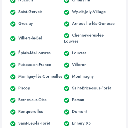
Saint-Gervais
Wy-dit-Joly-Village
Groslay
Arnouville-lès-Gonesse
Chennevières-lès-
Villiers-le-Bel
Louvres
Épiais-lès-Louvres
Louvres
Puiseux-en-France
Villeron
Montigny-lès-Cormeilles
Montmagny
Piscop
Saint-Brice-sous-Forêt
Bernes-sur-Oise
Persan
Ronquerolles
Domont
Saint-Leu-la-Forêt
Ennery 95