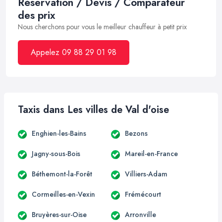
Réservation / Devis / Comparateur
des prix
Nous cherchons pour vous le meilleur chauffeur à petit prix
Appelez 09 88 29 01 98
Taxis dans Les villes de Val d'oise
Enghien-les-Bains
Bezons
Jagny-sous-Bois
Mareil-en-France
Béthemont-la-Forêt
Villiers-Adam
Cormeilles-en-Vexin
Frémécourt
Bruyères-sur-Oise
Arronville