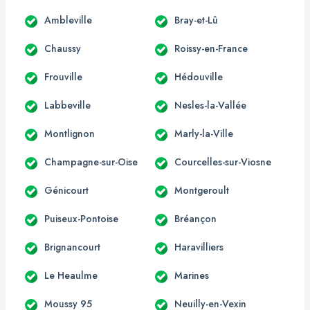
Ambleville
Bray-et-Lû
Chaussy
Roissy-en-France
Frouville
Hédouville
Labbeville
Nesles-la-Vallée
Montlignon
Marly-la-Ville
Champagne-sur-Oise
Courcelles-sur-Viosne
Génicourt
Montgeroult
Puiseux-Pontoise
Bréançon
Brignancourt
Haravilliers
Le Heaulme
Marines
Moussy 95
Neuilly-en-Vexin