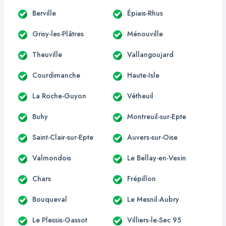
Berville
Épiais-Rhus
Grisy-les-Plâtres
Ménouville
Theuville
Vallangoujard
Courdimanche
Haute-Isle
La Roche-Guyon
Vétheuil
Buhy
Montreuil-sur-Epte
Saint-Clair-sur-Epte
Auvers-sur-Oise
Valmondois
Le Bellay-en-Vexin
Chars
Frépillon
Bouqueval
Le Mesnil-Aubry
Le Plessis-Gassot
Villiers-le-Sec 95