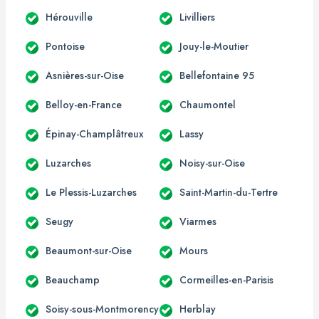
Hérouville
Livilliers
Pontoise
Jouy-le-Moutier
Asnières-sur-Oise
Bellefontaine 95
Belloy-en-France
Chaumontel
Épinay-Champlâtreux
Lassy
Luzarches
Noisy-sur-Oise
Le Plessis-Luzarches
Saint-Martin-du-Tertre
Seugy
Viarmes
Beaumont-sur-Oise
Mours
Beauchamp
Cormeilles-en-Parisis
Soisy-sous-Montmorency
Herblay