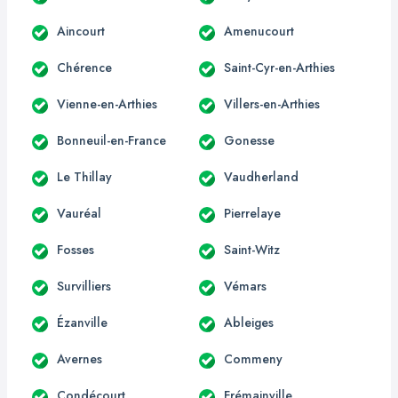
Aincourt
Amenucourt
Chérence
Saint-Cyr-en-Arthies
Vienne-en-Arthies
Villers-en-Arthies
Bonneuil-en-France
Gonesse
Le Thillay
Vaudherland
Vauréal
Pierrelaye
Fosses
Saint-Witz
Survilliers
Vémars
Ézanville
Ableiges
Avernes
Commeny
Condécourt
Frémainville