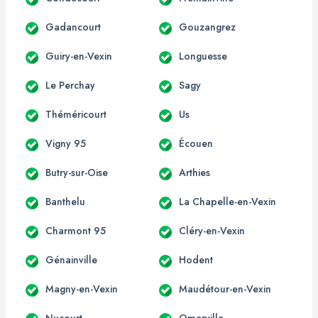
Gadancourt
Gouzangrez
Guiry-en-Vexin
Longuesse
Le Perchay
Sagy
Théméricourt
Us
Vigny 95
Écouen
Butry-sur-Oise
Arthies
Banthelu
La Chapelle-en-Vexin
Charmont 95
Cléry-en-Vexin
Génainville
Hodent
Magny-en-Vexin
Maudétour-en-Vexin
Nucourt
Omerville