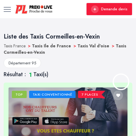
Demande devis
Liste des Taxis Cormeilles-en-Vexin
Taxis France
>
Taxis Ile de France
>
Taxis Val d'oise
>
Taxis
Cormeilles-en-Vexin
Département 95
Résultat :
Taxi(s)
1
TOP
TAXI CONVENTIONNÉ
7 PLACES