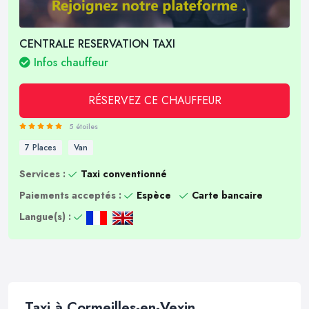
CENTRALE RESERVATION TAXI
Infos chauffeur
RÉSERVEZ CE CHAUFFEUR
5 étoiles
7 Places
Van
Services :
Taxi conventionné
Paiements acceptés :
Espèce
Carte bancaire
Langue(s) :
Taxi à Cormeilles-en-Vexin