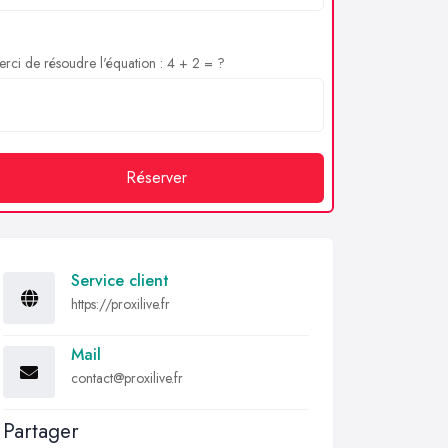
rci de résoudre l'équation : 4 + 2 = ?
Réserver
Service client
https://proxilive.fr
Mail
contact@proxilive.fr
Partager