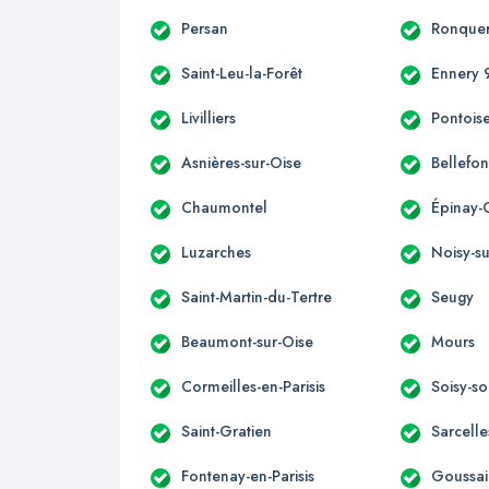
Persan
Ronquer
Saint-Leu-la-Forêt
Ennery 
Livilliers
Pontois
Asnières-sur-Oise
Bellefon
Chaumontel
Épinay-
Luzarches
Noisy-su
Saint-Martin-du-Tertre
Seugy
Beaumont-sur-Oise
Mours
Cormeilles-en-Parisis
Soisy-s
Saint-Gratien
Sarcelle
Fontenay-en-Parisis
Goussai