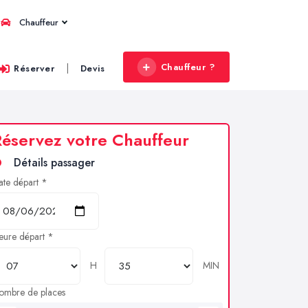
Chauffeur
Chauffeur ?
|
Réserver
Devis
éservez votre Chauffeur
Détails passager
ate départ *
eure départ *
H
MIN
ombre de places