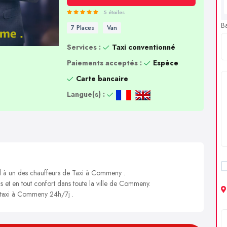
5 étoiles
B
7 Places
Van
Services :
Taxi conventionné
Paiements acceptés :
Espèce
Carte bancaire
Langue(s) :
el à un des chauffeurs de Taxi à Commeny .
is et en tout confort dans toute la ville de Commeny.
n taxi à Commeny 24h/7j .