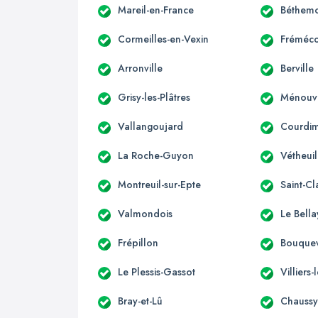
Mareil-en-France
Béthemo
Cormeilles-en-Vexin
Fréméco
Arronville
Berville
Grisy-les-Plâtres
Ménouvi
Vallangoujard
Courdi
La Roche-Guyon
Vétheuil
Montreuil-sur-Epte
Saint-Cl
Valmondois
Le Bella
Frépillon
Bouque
Le Plessis-Gassot
Villiers
Bray-et-Lû
Chauss