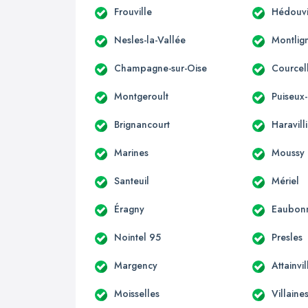
Frouville
Hédouvi
Nesles-la-Vallée
Montlig
Champagne-sur-Oise
Courcel
Montgeroult
Puiseux
Brignancourt
Haravill
Marines
Moussy
Santeuil
Mériel
Éragny
Eaubon
Nointel 95
Presles
Margency
Attainvil
Moisselles
Villaine