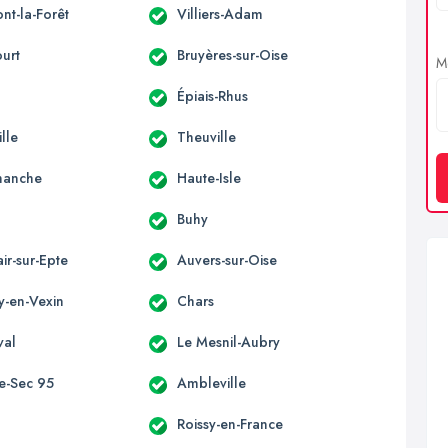
nt-la-Forêt
Villiers-Adam
urt
Bruyères-sur-Oise
Me
Épiais-Rhus
lle
Theuville
manche
Haute-Isle
Buhy
air-sur-Epte
Auvers-sur-Oise
y-en-Vexin
Chars
val
Le Mesnil-Aubry
-le-Sec 95
Ambleville
y
Roissy-en-France