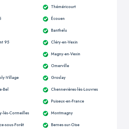
Théméricourt
5
Écouen
Banthelu
nt 95
Cléry-en-Vexin
Magny-en-Vexin
Omerville
oly-Village
Groslay
le-Bel
Chennevières-lès-Louvres
Puiseux-en-France
y-lès-Cormeilles
Montmagny
ice-sous-Forêt
Bernes-sur-Oise