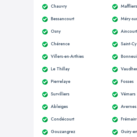
Chauvry
Mafflier
Bessancourt
Méry-su
Osny
Aincour
Chérence
Saint-Cy
Villers-en-Arthies
Bonneui
Le Thillay
Vaudhe
Pierrelaye
Fosses
Survilliers
Vémars
Ableiges
Avernes
Condécourt
Frémainv
Gouzangrez
Guiry-e