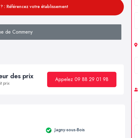
? : Référencez votre établissement
he de Commeny
ur des prix
Appelez 09 88 29 01 98
t prix
Jagny-sous-Bois