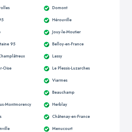
olles
Domont
95
Hérouville
e
Jouy-le-Moutier
taine 95
Belloy-en-France
Champlâtreux
Lassy
r-Oise
Le Plessis-Luzarches
Viarmes
Beauchamp
ous-Montmorency
Herblay
s
Châtenay-en-France
nville
Menucourt