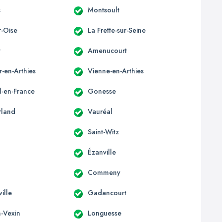
s
Montsoult
r-Oise
La Frette-sur-Seine
t
Amenucourt
r-en-Arthies
Vienne-en-Arthies
l-en-France
Gonesse
rland
Vauréal
Saint-Witz
Ézanville
Commeny
ille
Gadancourt
n-Vexin
Longuesse