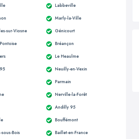
lle
Labbeville
non
Marly-la-Ville
les-sur-Viosne
Génicourt
-Pontoise
Bréançon
iers
Le Heaulme
 95
Neuilly-en-Vexin
Parmain
ne
Nerville-la-Forêt
Andilly 95
le
Bouffémont
s-sous-Bois
Baillet-en-France