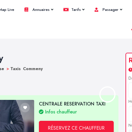
ap Live
Annuaires
Tarifs
Passager
y
R
ise
>
Taxis Commeny
D
H
CENTRALE RESERVATION TAXI
Infos chauffeur
N
RÉSERVEZ CE CHAUFFEUR