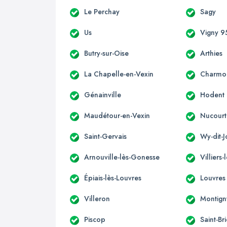
Le Perchay
Sagy
Us
Vigny 9
Butry-sur-Oise
Arthies
La Chapelle-en-Vexin
Charmo
Génainville
Hodent
Maudétour-en-Vexin
Nucourt
Saint-Gervais
Wy-dit-J
Arnouville-lès-Gonesse
Villiers-
Épiais-lès-Louvres
Louvres
Villeron
Montign
Piscop
Saint-Br