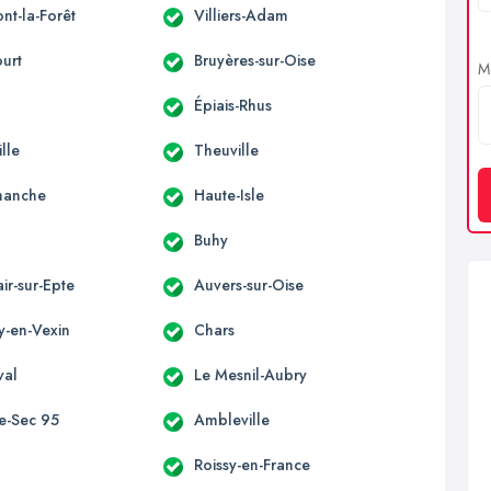
nt-la-Forêt
Villiers-Adam
urt
Bruyères-sur-Oise
Me
Épiais-Rhus
lle
Theuville
manche
Haute-Isle
Buhy
air-sur-Epte
Auvers-sur-Oise
y-en-Vexin
Chars
val
Le Mesnil-Aubry
-le-Sec 95
Ambleville
y
Roissy-en-France