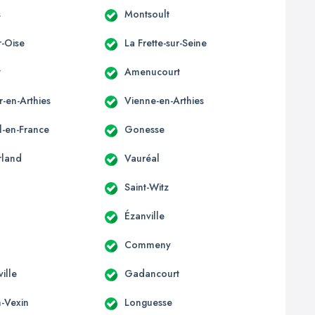
s
Montsoult
r-Oise
La Frette-sur-Seine
t
Amenucourt
r-en-Arthies
Vienne-en-Arthies
l-en-France
Gonesse
rland
Vauréal
Saint-Witz
Ézanville
Commeny
ille
Gadancourt
n-Vexin
Longuesse