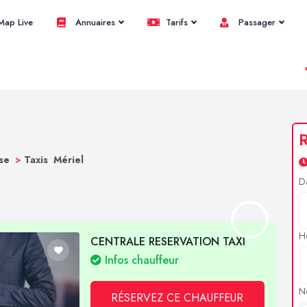
ap Live
Annuaires
Tarifs
Passager
R
ise
>
Taxis Mériel
D
H
CENTRALE RESERVATION TAXI
Infos chauffeur
N
RÉSERVEZ CE CHAUFFEUR