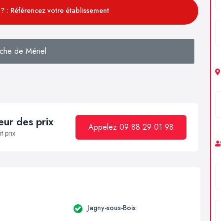
? : Référencez votre établissement
che de Mériel
ur des prix
Appelez 09 88 29 01 98
t prix
Jagny-sous-Bois