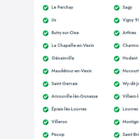
Le Perchay
Sagy
Us
Vigny 9
Butry-sur-Oise
Arthies
La Chapelle-en-Vexin
Charmo
Génainville
Hodent
Maudétour-en-Vexin
Nucourt
Saint-Gervais
Wy-dit-J
Arnouville-lès-Gonesse
Villiers-
Épiais-lès-Louvres
Louvres
Villeron
Montign
Piscop
Saint-Br