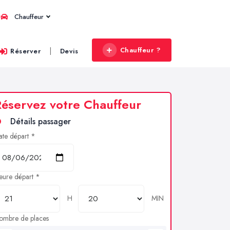
Chauffeur
Chauffeur ?
|
Réserver
Devis
éservez votre Chauffeur
Détails passager
ate départ *
eure départ *
H
MIN
ombre de places