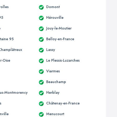
olles
Domont
95
Hérouville
e
Jouy-le-Moutier
taine 95
Belloy-en-France
Champlâtreux
Lassy
r-Oise
Le Plessis-Luzarches
Viarmes
Beauchamp
ous-Montmorency
Herblay
s
Châtenay-en-France
nville
Menucourt