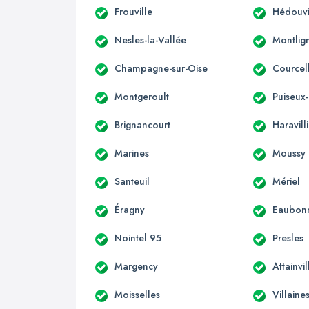
Frouville
Hédouvi
Nesles-la-Vallée
Montlig
Champagne-sur-Oise
Courcel
Montgeroult
Puiseux
Brignancourt
Haravill
Marines
Moussy
Santeuil
Mériel
Éragny
Eaubon
Nointel 95
Presles
Margency
Attainvil
Moisselles
Villaine