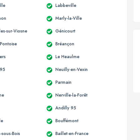
lle
Labbeville
non
Marly-la-Ville
les-sur-Viosne
Génicourt
-Pontoise
Bréançon
iers
Le Heaulme
 95
Neuilly-en-Vexin
Parmain
ne
Nerville-la-Forêt
Andilly 95
le
Bouffémont
s-sous-Bois
Baillet-en-France