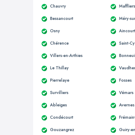
Chauvry
Mafflier
Bessancourt
Méry-su
Osny
Aincour
Chérence
Saint-Cy
Villers-en-Arthies
Bonneui
Le Thillay
Vaudhe
Pierrelaye
Fosses
Survilliers
Vémars
Ableiges
Avernes
Condécourt
Frémainv
Gouzangrez
Guiry-e