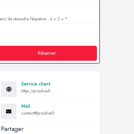
rci de résoudre l'équation : 4 + 2 = ?
Réserver
Service client
https://proxilive.fr
Mail
contact@proxilive.fr
Partager