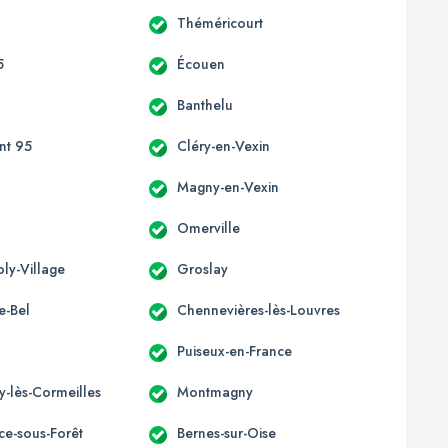
Théméricourt
5
Écouen
Banthelu
nt 95
Cléry-en-Vexin
Magny-en-Vexin
Omerville
oly-Village
Groslay
le-Bel
Chennevières-lès-Louvres
Puiseux-en-France
y-lès-Cormeilles
Montmagny
ice-sous-Forêt
Bernes-sur-Oise