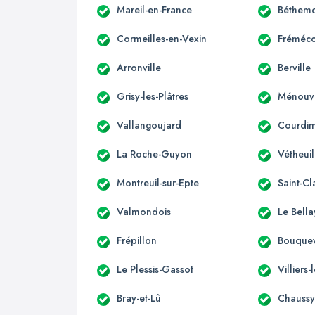
Mareil-en-France
Béthemo
Cormeilles-en-Vexin
Fréméco
Arronville
Berville
Grisy-les-Plâtres
Ménouvi
Vallangoujard
Courdi
La Roche-Guyon
Vétheuil
Montreuil-sur-Epte
Saint-Cl
Valmondois
Le Bella
Frépillon
Bouque
Le Plessis-Gassot
Villiers
Bray-et-Lû
Chauss