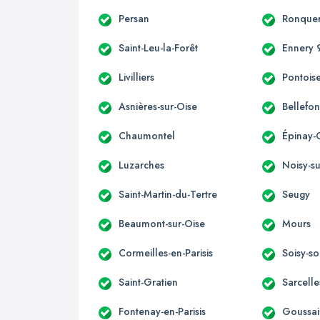
Persan
Ronquer
Saint-Leu-la-Forêt
Ennery 
Livilliers
Pontois
Asnières-sur-Oise
Bellefon
Chaumontel
Épinay-
Luzarches
Noisy-su
Saint-Martin-du-Tertre
Seugy
Beaumont-sur-Oise
Mours
Cormeilles-en-Parisis
Soisy-s
Saint-Gratien
Sarcelle
Fontenay-en-Parisis
Goussai