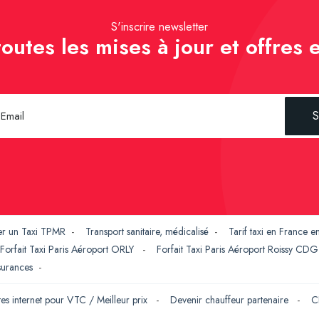
S'inscrire newsletter
outes les mises à jour et offres e
S
er un Taxi TPMR
-
Transport sanitaire, médicalisé
-
Tarif taxi en France 
Forfait Taxi Paris Aéroport ORLY
-
Forfait Taxi Paris Aéroport Roissy CD
ssurances
-
tes internet pour VTC / Meilleur prix
-
Devenir chauffeur partenaire
-
C