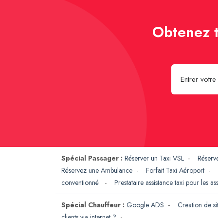
Obtenez t
Spécial Passager :
Réserver un Taxi VSL
-
Réserv
Réservez une Ambulance
-
Forfait Taxi Aéroport
-
conventionné
-
Prestataire assistance taxi pour les a
Spécial Chauffeur :
Google ADS
-
Creation de si
clients via internet ?
-