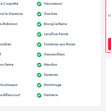
la-Coquette
Vaucresson
uve-la-Garenne
Garches
Me
is-Robinson
Bourg-la-Reine
Levallois-Perret
lombes
Fontenay-aux-Roses
f
Gennevilliers
sur-Seine
Meudon
Suresnes
-Moulineaux
Montrouge
e-Billancourt
Nanterre