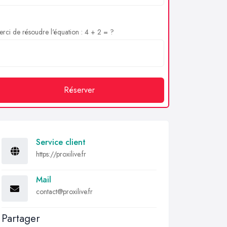
rci de résoudre l'équation : 4 + 2 = ?
Réserver
Service client
https://proxilive.fr
Mail
contact@proxilive.fr
Partager