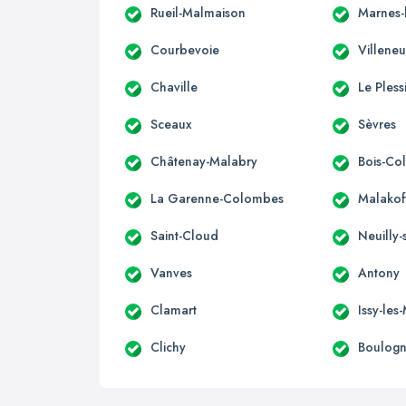
Rueil-Malmaison
Marnes-
Courbevoie
Villene
Chaville
Le Pless
Sceaux
Sèvres
Châtenay-Malabry
Bois-Co
La Garenne-Colombes
Malakof
Saint-Cloud
Neuilly-
Vanves
Antony
Clamart
Issy-les
Clichy
Boulogn