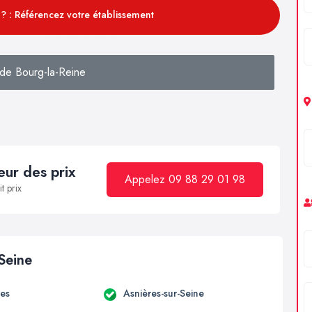
? : Référencez votre établissement
de Bourg-la-Reine
ur des prix
Appelez 09 88 29 01 98
t prix
 Seine
es
Asnières-sur-Seine