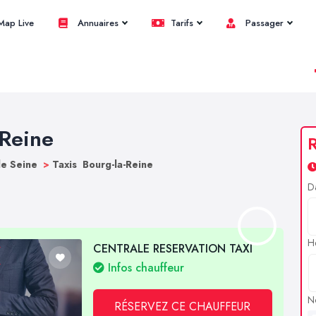
ap Live
Annuaires
Tarifs
Passager
-Reine
R
de Seine
>
Taxis Bourg-la-Reine
D
H
CENTRALE RESERVATION TAXI
Infos chauffeur
N
RÉSERVEZ CE CHAUFFEUR