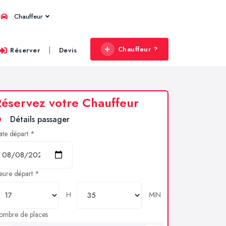
Chauffeur
Chauffeur ?
|
Réserver
Devis
éservez votre Chauffeur
Détails passager
ate départ *
eure départ *
H
MIN
ombre de places