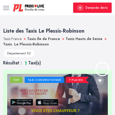
Demande devis
Liste des Taxis Le Plessis-Robinson
Taxis France
>
Taxis Ile de France
>
Taxis Hauts de Seine
>
Taxis Le Plessis-Robinson
Département 92
Résultat :
Taxi(s)
1
TOP
TAXI CONVENTIONNÉ
7 PLACES