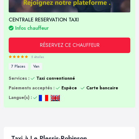
CENTRALE RESERVATION TAXI
Infos chauffeur
RÉSERVEZ CE CHAUFFEUR
5 étoiles
7 Places
Van
Services :
Taxi conventionné
Paiements acceptés :
Espèce
Carte bancaire
Langue(s) :
Taxi à Le Plessis-Robinson