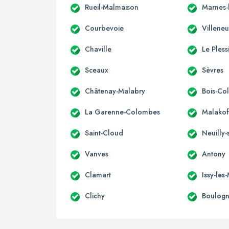
Rueil-Malmaison
Marnes-
Courbevoie
Villene
Chaville
Le Pless
Sceaux
Sèvres
Châtenay-Malabry
Bois-Co
La Garenne-Colombes
Malakof
Saint-Cloud
Neuilly-
Vanves
Antony
Clamart
Issy-les
Clichy
Boulogn