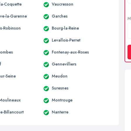
la-Coquette
Vaucresson
uve-la-Garenne
Garches
Me
is-Robinson
Bourg-la-Reine
Levallois-Perret
lombes
Fontenay-aux-Roses
f
Gennevilliers
sur-Seine
Meudon
Suresnes
-Moulineaux
Montrouge
e-Billancourt
Nanterre