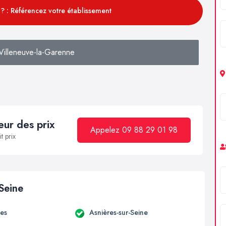
? : Référencez votre établissement
Villeneuve-la-Garenne
ur des prix
Appelez 09 88 29 01 98
t prix
 Seine
es
Asnières-sur-Seine