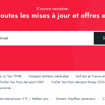
S'inscrire newsletter
outes les mises à jour et offres e
S
er un Taxi TPMR
-
Transport sanitaire, médicalisé
-
Tarif taxi en France 
Forfait Taxi Paris Aéroport ORLY
-
Forfait Taxi Paris Aéroport Roissy CD
ssurances
-
tes internet pour VTC / Meilleur prix
-
Devenir chauffeur partenaire
-
C