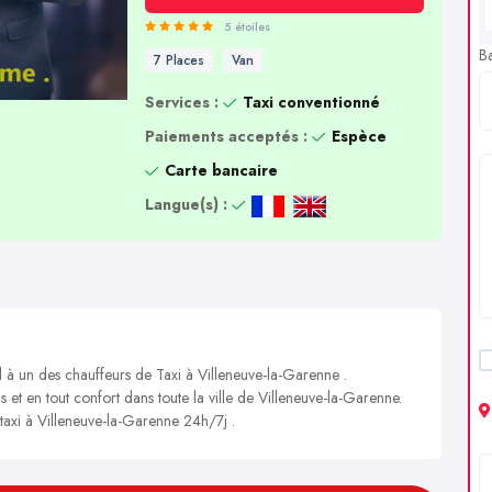
5 étoiles
B
7 Places
Van
Services :
Taxi conventionné
Paiements acceptés :
Espèce
Carte bancaire
Langue(s) :
l à un des chauffeurs de Taxi à Villeneuve-la-Garenne .
s et en tout confort dans toute la ville de Villeneuve-la-Garenne.
 taxi à Villeneuve-la-Garenne 24h/7j .