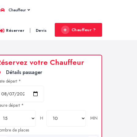
Chauffeur
Chauffeur ?
|
Réserver
Devis
éservez votre Chauffeur
Détails passager
ate départ *
eure départ *
H
MIN
ombre de places