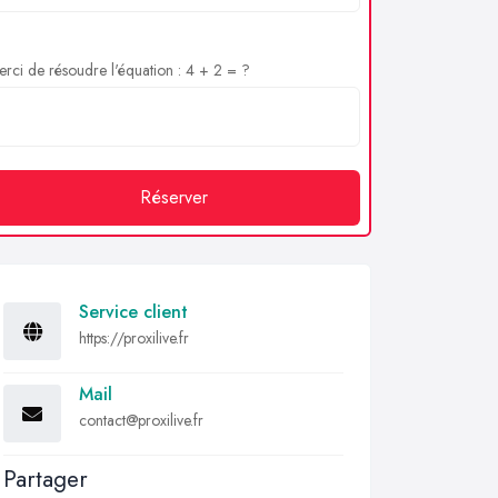
rci de résoudre l'équation : 4 + 2 = ?
Réserver
Service client
https://proxilive.fr
Mail
contact@proxilive.fr
Partager