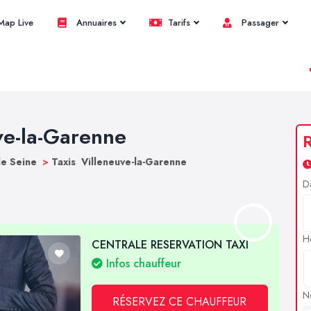
ap Live
Annuaires
Tarifs
Passager
uve-la-Garenne
R
de Seine
>
Taxis Villeneuve-la-Garenne
D
H
CENTRALE RESERVATION TAXI
Infos chauffeur
N
RÉSERVEZ CE CHAUFFEUR