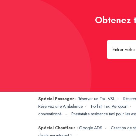
Obtenez t
Spécial Passager :
Réserver un Taxi VSL
-
Réserv
Réservez une Ambulance
-
Forfait Taxi Aéroport
-
conventionné
-
Prestataire assistance taxi pour les a
Spécial Chauffeur :
Google ADS
-
Creation de si
clients via internet ?
-