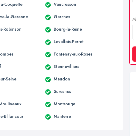
la-Coquette
Vaucresson
uve-la-Garenne
Garches
Me
is-Robinson
Bourg-la-Reine
Levallois-Perret
lombes
Fontenay-aux-Roses
f
Gennevilliers
sur-Seine
Meudon
Suresnes
-Moulineaux
Montrouge
e-Billancourt
Nanterre