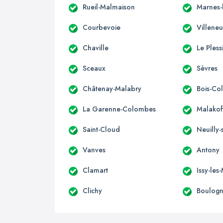
Rueil-Malmaison
Marnes-
Courbevoie
Villene
Chaville
Le Pless
Sceaux
Sèvres
Châtenay-Malabry
Bois-Co
La Garenne-Colombes
Malakof
Saint-Cloud
Neuilly-
Vanves
Antony
Clamart
Issy-les
Clichy
Boulogn