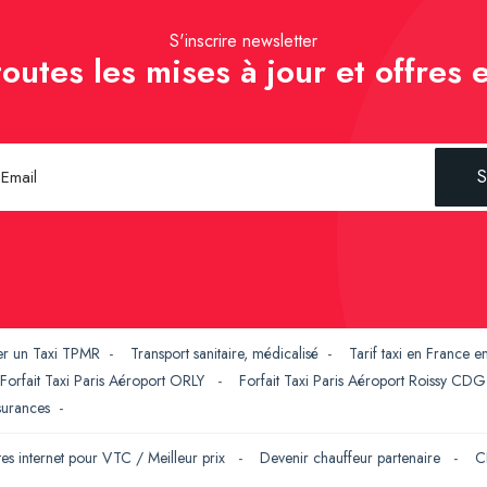
S'inscrire newsletter
outes les mises à jour et offres e
S
er un Taxi TPMR
-
Transport sanitaire, médicalisé
-
Tarif taxi en France 
Forfait Taxi Paris Aéroport ORLY
-
Forfait Taxi Paris Aéroport Roissy CD
ssurances
-
tes internet pour VTC / Meilleur prix
-
Devenir chauffeur partenaire
-
C