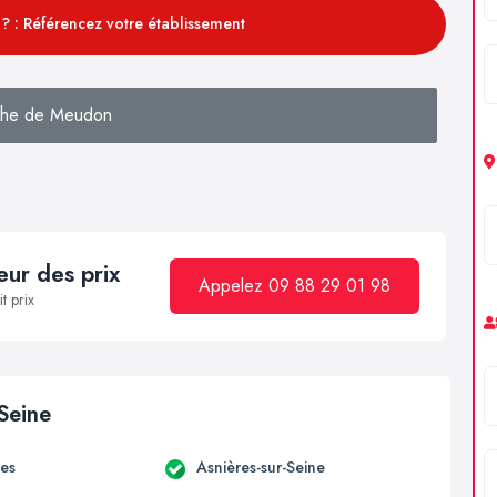
? : Référencez votre établissement
che de Meudon
ur des prix
Appelez 09 88 29 01 98
t prix
 Seine
es
Asnières-sur-Seine