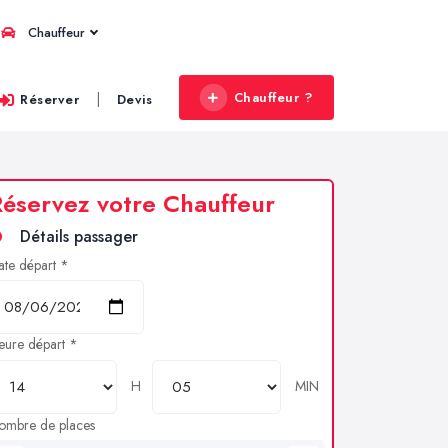
Chauffeur
Chauffeur ?
|
Réserver
Devis
éservez votre Chauffeur
Détails passager
ate départ *
eure départ *
H
MIN
ombre de places