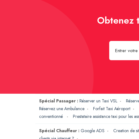
Obtenez t
Spécial Passager :
Réserver un Taxi VSL
-
Réserv
Réservez une Ambulance
-
Forfait Taxi Aéroport
-
conventionné
-
Prestataire assistance taxi pour les a
Spécial Chauffeur :
Google ADS
-
Creation de si
clients via internet ?
-