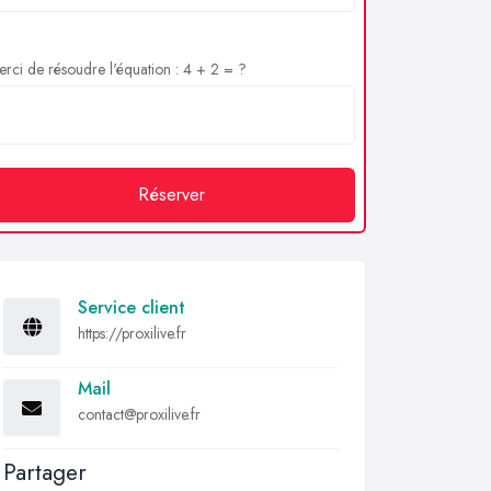
rci de résoudre l'équation : 4 + 2 = ?
Réserver
Service client
https://proxilive.fr
Mail
contact@proxilive.fr
Partager