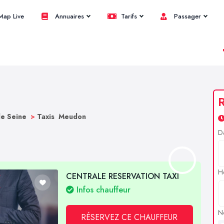
ap Live
Annuaires
Tarifs
Passager
R
de Seine
>
Taxis Meudon
D
H
CENTRALE RESERVATION TAXI
Infos chauffeur
N
RÉSERVEZ CE CHAUFFEUR