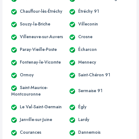
Chauffour-lès-Étréchy
Étréchy 91
Souzy-la-Briche
Villeconin
Villeneuve-sur-Auvers
Crosne
Paray-Vieille-Poste
Écharcon
Fontenay-le-Vicomte
Mennecy
Ormoy
Saint-Chéron 91
Saint-Maurice-
Sermaise 91
Montcouronne
Le Val-Saint-Germain
Égly
Janville-sur-Juine
Lardy
Courances
Dannemois