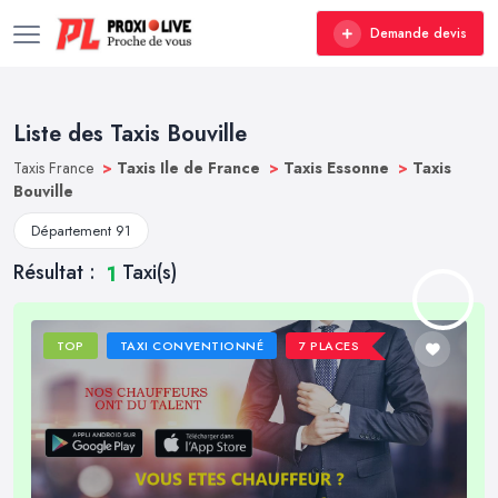
Demande devis
Liste des Taxis Bouville
Taxis France
>
Taxis Ile de France
>
Taxis Essonne
>
Taxis
Bouville
Département 91
Résultat :
Taxi(s)
1
TOP
TAXI CONVENTIONNÉ
7 PLACES