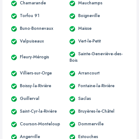
Chamarande
Mauchamps
Torfou 91
Boigneville
Buno-Bonnevaux
Maisse
Valpuiseaux
Vert-le-Petit
Sainte-Geneviève-des-
Fleury-Mérogis
Bois
Villiers-sur-Orge
Arrancourt
Boissy-la-Rivière
Fontaine-la-Rivière
Guillerval
Saclas
Saint-Cyr-la-Rivière
Bruyères-le-Châtel
Courson-Monteloup
Dommerville
Angerville
Estouches