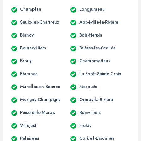
Champlan
Longjumeau
Saulx-les-Chartreux
Abbéville-la-Rivière
Blandy
Bois-Herpin
Boutervilliers
Brières-les-Scellés
Brouy
Champmotteux
Étampes
La Forêt-Sainte-Croix
Marolles-en-Beauce
Mespuits
Morigny-Champigny
Ormoy-la-Rivière
Puiselet-le-Marais
Roinvilliers
Villejust
Fretay
Palaiseau
Corbeil-Essonnes