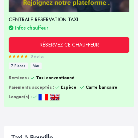
CENTRALE RESERVATION TAXI
Infos chauffeur
RÉSERVEZ CE CHAUFFEUR
5 étoiles
7 Places
Van
Services :
Taxi conventionné
Paiements acceptés :
Espèce
Carte bancaire
Langue(s) :
Taxi à Bouville