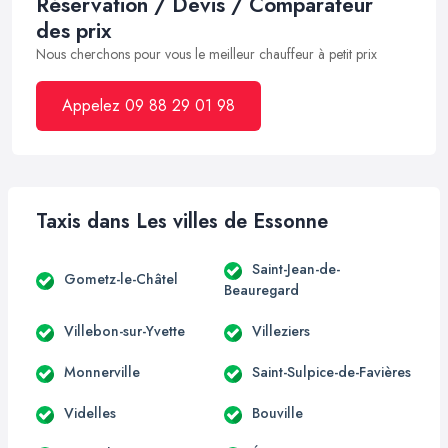
Réservation / Devis / Comparateur
des prix
Nous cherchons pour vous le meilleur chauffeur à petit prix
Appelez 09 88 29 01 98
Taxis dans Les villes de Essonne
Saint-Jean-de-
Gometz-le-Châtel
Beauregard
Villebon-sur-Yvette
Villeziers
Monnerville
Saint-Sulpice-de-Favières
Videlles
Bouville