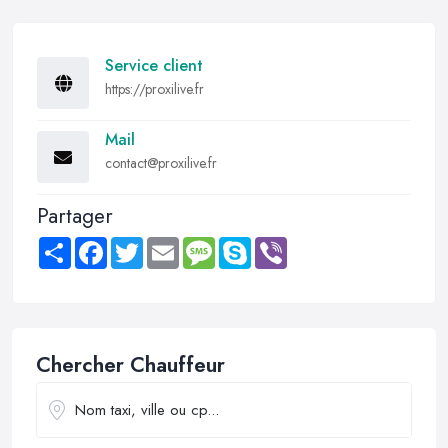
Service client
https://proxilive.fr
Mail
contact@proxilive.fr
Partager
Share
Facebook
Twitter
Email
Message
Skype
Viber
Chercher Chauffeur