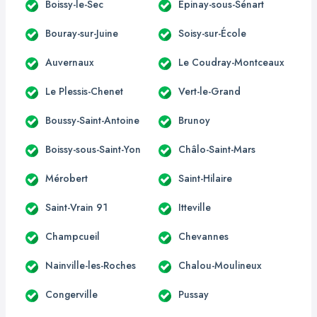
Boissy-le-Sec
Épinay-sous-Sénart
Bouray-sur-Juine
Soisy-sur-École
Auvernaux
Le Coudray-Montceaux
Le Plessis-Chenet
Vert-le-Grand
Boussy-Saint-Antoine
Brunoy
Boissy-sous-Saint-Yon
Châlo-Saint-Mars
Mérobert
Saint-Hilaire
Saint-Vrain 91
Itteville
Champcueil
Chevannes
Nainville-les-Roches
Chalou-Moulineux
Congerville
Pussay