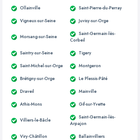
Ollainville
Saint-Pierre-du-Perray
Vigneux-sur-Seine
Juvisy-sur-Orge
Saint-Germain-lès-
Morsang-sur-Seine
Corbeil
Saintry-sur-Seine
Tigery
Saint-Michel-sur-Orge
Montgeron
Brétigny-sur-Orge
Le Plessis-Pâté
Draveil
Mainville
Athis-Mons
Gif-sur-Yvette
Saint-Germain-lès-
Villiers-le-Bâcle
Arpajon
Viry-Châtillon
Ballainvilliers