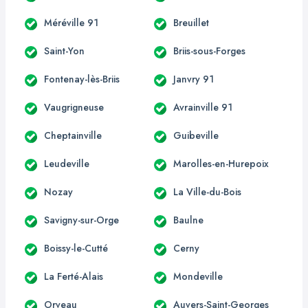
Méréville 91
Breuillet
Saint-Yon
Briis-sous-Forges
Fontenay-lès-Briis
Janvry 91
Vaugrigneuse
Avrainville 91
Cheptainville
Guibeville
Leudeville
Marolles-en-Hurepoix
Nozay
La Ville-du-Bois
Savigny-sur-Orge
Baulne
Boissy-le-Cutté
Cerny
La Ferté-Alais
Mondeville
Orveau
Auvers-Saint-Georges