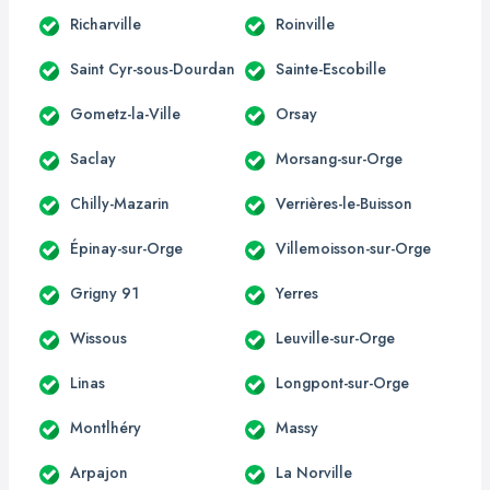
Richarville
Roinville
Saint Cyr-sous-Dourdan
Sainte-Escobille
Gometz-la-Ville
Orsay
Saclay
Morsang-sur-Orge
Chilly-Mazarin
Verrières-le-Buisson
Épinay-sur-Orge
Villemoisson-sur-Orge
Grigny 91
Yerres
Wissous
Leuville-sur-Orge
Linas
Longpont-sur-Orge
Montlhéry
Massy
Arpajon
La Norville