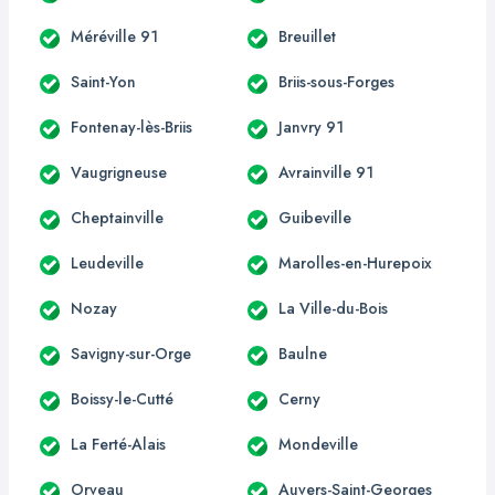
Méréville 91
Breuillet
Saint-Yon
Briis-sous-Forges
Fontenay-lès-Briis
Janvry 91
Vaugrigneuse
Avrainville 91
Cheptainville
Guibeville
Leudeville
Marolles-en-Hurepoix
Nozay
La Ville-du-Bois
Savigny-sur-Orge
Baulne
Boissy-le-Cutté
Cerny
La Ferté-Alais
Mondeville
Orveau
Auvers-Saint-Georges