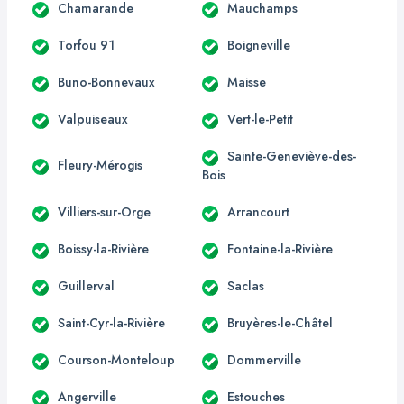
Chamarande
Mauchamps
Torfou 91
Boigneville
Buno-Bonnevaux
Maisse
Valpuiseaux
Vert-le-Petit
Sainte-Geneviève-des-
Fleury-Mérogis
Bois
Villiers-sur-Orge
Arrancourt
Boissy-la-Rivière
Fontaine-la-Rivière
Guillerval
Saclas
Saint-Cyr-la-Rivière
Bruyères-le-Châtel
Courson-Monteloup
Dommerville
Angerville
Estouches