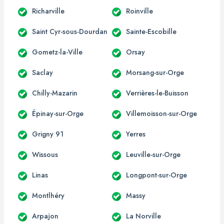
Richarville
Roinville
Saint Cyr-sous-Dourdan
Sainte-Escobille
Gometz-la-Ville
Orsay
Saclay
Morsang-sur-Orge
Chilly-Mazarin
Verrières-le-Buisson
Épinay-sur-Orge
Villemoisson-sur-Orge
Grigny 91
Yerres
Wissous
Leuville-sur-Orge
Linas
Longpont-sur-Orge
Montlhéry
Massy
Arpajon
La Norville