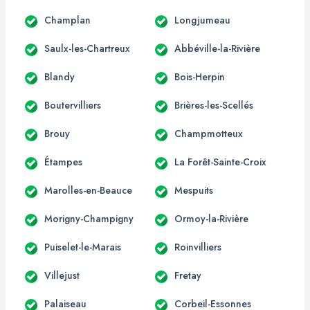
Champlan
Longjumeau
Saulx-les-Chartreux
Abbéville-la-Rivière
Blandy
Bois-Herpin
Boutervilliers
Brières-les-Scellés
Brouy
Champmotteux
Étampes
La Forêt-Sainte-Croix
Marolles-en-Beauce
Mespuits
Morigny-Champigny
Ormoy-la-Rivière
Puiselet-le-Marais
Roinvilliers
Villejust
Fretay
Palaiseau
Corbeil-Essonnes