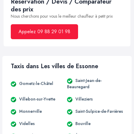
Réservation / Devis / Comparateur
des prix
Nous cherchons pour vous le meilleur chauffeur à petit prix
Appelez 09 88 29 01 98
Taxis dans Les villes de Essonne
Saint-Jean-de-
Gometz-le-Châtel
Beauregard
Villebon-sur-Yvette
Villeziers
Monnerville
Saint-Sulpice-de-Favières
Videlles
Bouville