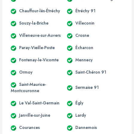
Chauffour-lès-Étréchy
Étréchy 91
Souzy-la-Briche
Villeconin
Villeneuve-sur-Auvers
Crosne
Paray-Vieille-Poste
Écharcon
Fontenay-le-Vicomte
Mennecy
Ormoy
Saint-Chéron 91
Saint-Maurice-
Sermaise 91
Montcouronne
Le Val-Saint-Germain
Égly
Janville-sur-Juine
Lardy
Courances
Dannemois