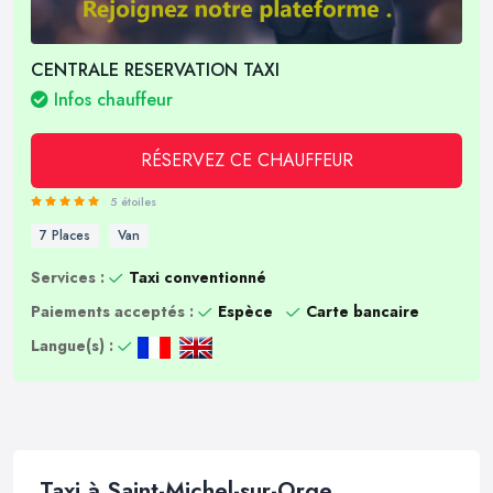
CENTRALE RESERVATION TAXI
Infos chauffeur
RÉSERVEZ CE CHAUFFEUR
5 étoiles
7 Places
Van
Services :
Taxi conventionné
Paiements acceptés :
Espèce
Carte bancaire
Langue(s) :
Taxi à Saint-Michel-sur-Orge