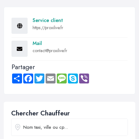
Service client
https://proxilive.fr
Mail
contact@proxilive.fr
Partager
Share
Facebook
Twitter
Email
Message
Skype
Viber
Chercher Chauffeur