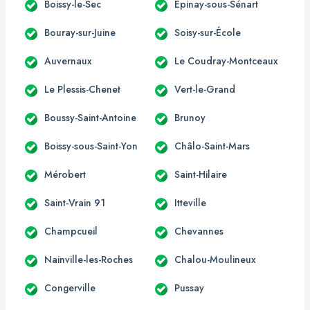
Boissy-le-Sec
Épinay-sous-Sénart
Bouray-sur-Juine
Soisy-sur-École
Auvernaux
Le Coudray-Montceaux
Le Plessis-Chenet
Vert-le-Grand
Boussy-Saint-Antoine
Brunoy
Boissy-sous-Saint-Yon
Châlo-Saint-Mars
Mérobert
Saint-Hilaire
Saint-Vrain 91
Itteville
Champcueil
Chevannes
Nainville-les-Roches
Chalou-Moulineux
Congerville
Pussay