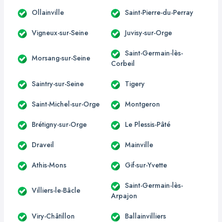
Ollainville
Saint-Pierre-du-Perray
Vigneux-sur-Seine
Juvisy-sur-Orge
Saint-Germain-lès-
Morsang-sur-Seine
Corbeil
Saintry-sur-Seine
Tigery
Saint-Michel-sur-Orge
Montgeron
Brétigny-sur-Orge
Le Plessis-Pâté
Draveil
Mainville
Athis-Mons
Gif-sur-Yvette
Saint-Germain-lès-
Villiers-le-Bâcle
Arpajon
Viry-Châtillon
Ballainvilliers