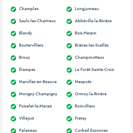
Champlan
Longjumeau
Saulx-les-Chartreux
Abbéville-la-Rivière
Blandy
Bois-Herpin
Boutervilliers
Brières-les-Scellés
Brouy
Champmotteux
Étampes
La Forêt-Sainte-Croix
Marolles-en-Beauce
Mespuits
Morigny-Champigny
Ormoy-la-Rivière
Puiselet-le-Marais
Roinvilliers
Villejust
Fretay
Palaiseau
Corbeil-Essonnes