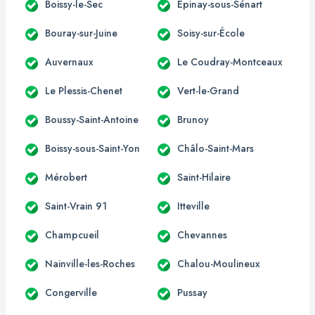
Boissy-le-Sec
Épinay-sous-Sénart
Bouray-sur-Juine
Soisy-sur-École
Auvernaux
Le Coudray-Montceaux
Le Plessis-Chenet
Vert-le-Grand
Boussy-Saint-Antoine
Brunoy
Boissy-sous-Saint-Yon
Châlo-Saint-Mars
Mérobert
Saint-Hilaire
Saint-Vrain 91
Itteville
Champcueil
Chevannes
Nainville-les-Roches
Chalou-Moulineux
Congerville
Pussay