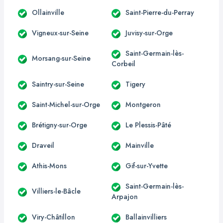
Ollainville
Saint-Pierre-du-Perray
Vigneux-sur-Seine
Juvisy-sur-Orge
Saint-Germain-lès-
Morsang-sur-Seine
Corbeil
Saintry-sur-Seine
Tigery
Saint-Michel-sur-Orge
Montgeron
Brétigny-sur-Orge
Le Plessis-Pâté
Draveil
Mainville
Athis-Mons
Gif-sur-Yvette
Saint-Germain-lès-
Villiers-le-Bâcle
Arpajon
Viry-Châtillon
Ballainvilliers