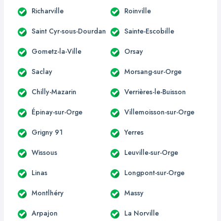
Richarville
Roinville
Saint Cyr-sous-Dourdan
Sainte-Escobille
Gometz-la-Ville
Orsay
Saclay
Morsang-sur-Orge
Chilly-Mazarin
Verrières-le-Buisson
Épinay-sur-Orge
Villemoisson-sur-Orge
Grigny 91
Yerres
Wissous
Leuville-sur-Orge
Linas
Longpont-sur-Orge
Montlhéry
Massy
Arpajon
La Norville