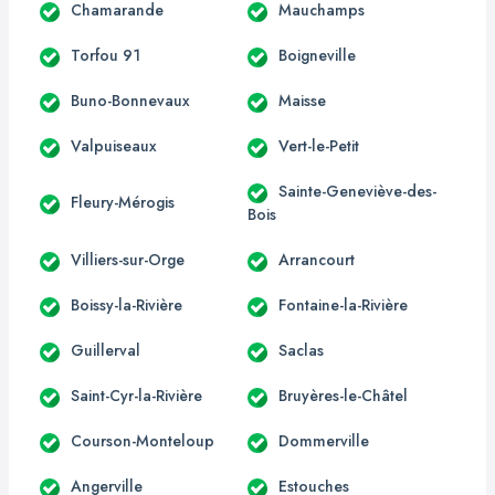
Chamarande
Mauchamps
Torfou 91
Boigneville
Buno-Bonnevaux
Maisse
Valpuiseaux
Vert-le-Petit
Sainte-Geneviève-des-
Fleury-Mérogis
Bois
Villiers-sur-Orge
Arrancourt
Boissy-la-Rivière
Fontaine-la-Rivière
Guillerval
Saclas
Saint-Cyr-la-Rivière
Bruyères-le-Châtel
Courson-Monteloup
Dommerville
Angerville
Estouches