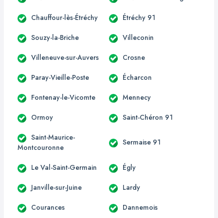
Chauffour-lès-Étréchy
Étréchy 91
Souzy-la-Briche
Villeconin
Villeneuve-sur-Auvers
Crosne
Paray-Vieille-Poste
Écharcon
Fontenay-le-Vicomte
Mennecy
Ormoy
Saint-Chéron 91
Saint-Maurice-
Sermaise 91
Montcouronne
Le Val-Saint-Germain
Égly
Janville-sur-Juine
Lardy
Courances
Dannemois