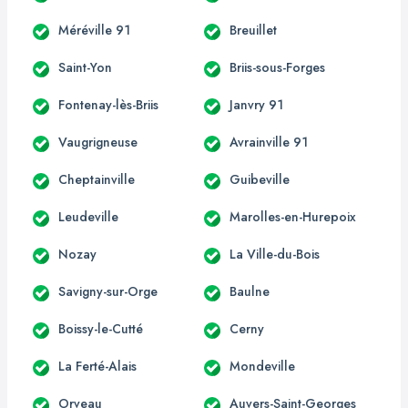
Méréville 91
Breuillet
Saint-Yon
Briis-sous-Forges
Fontenay-lès-Briis
Janvry 91
Vaugrigneuse
Avrainville 91
Cheptainville
Guibeville
Leudeville
Marolles-en-Hurepoix
Nozay
La Ville-du-Bois
Savigny-sur-Orge
Baulne
Boissy-le-Cutté
Cerny
La Ferté-Alais
Mondeville
Orveau
Auvers-Saint-Georges