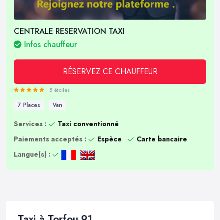
CENTRALE RESERVATION TAXI
Infos chauffeur
RÉSERVEZ CE CHAUFFEUR
5 étoiles
7 Places
Van
Services :
Taxi conventionné
Paiements acceptés :
Espèce
Carte bancaire
Langue(s) :
Taxi à Torfou 91