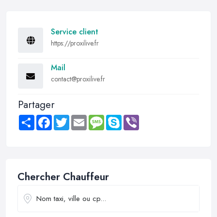
Service client
https://proxilive.fr
Mail
contact@proxilive.fr
Partager
Share
Facebook
Twitter
Email
Message
Skype
Viber
Chercher Chauffeur