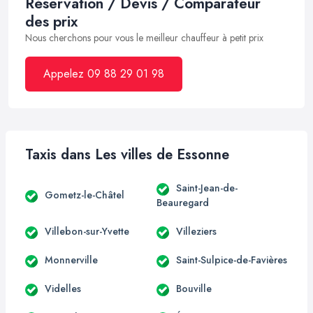
Réservation / Devis / Comparateur
des prix
Nous cherchons pour vous le meilleur chauffeur à petit prix
Appelez 09 88 29 01 98
Taxis dans Les villes de Essonne
Saint-Jean-de-
Gometz-le-Châtel
Beauregard
Villebon-sur-Yvette
Villeziers
Monnerville
Saint-Sulpice-de-Favières
Videlles
Bouville